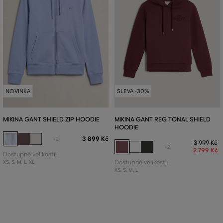
NOVINKA
SLEVA -30%
MIKINA GANT SHIELD ZIP HOODIE
MIKINA GANT REG TONAL SHIELD
HOODIE
3 899 Kč
+1
3 999 Kč
+2
2 799 Kč
Dostupné velikosti:
XS
,
S
,
M
,
L
,
XL
Dostupné velikosti:
XS
,
S
,
M
,
L