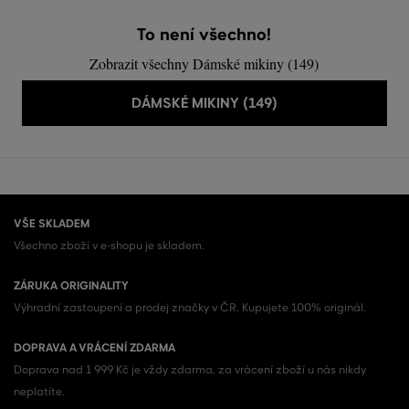
To není všechno!
Zobrazit všechny Dámské mikiny (149)
DÁMSKÉ MIKINY (149)
VŠE SKLADEM
Všechno zboží v e-shopu je skladem.
ZÁRUKA ORIGINALITY
Výhradní zastoupení a prodej značky v ČR. Kupujete 100% originál.
DOPRAVA A VRÁCENÍ ZDARMA
Doprava nad 1 999 Kč je vždy zdarma, za vrácení zboží u nás nikdy
neplatíte.