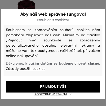
Aby náš web správně fungoval
(souhlas s cookies)
Souhlasem se zpracováním souborů cookies nám
pomáháte zlepšovat náš web. Kliknutím na tlačítko
„Přijmout vše" souhlasíte se zobrazením
personalizovaného obsahu, relevantní reklamy a
můžeme vám tak poskytnout skvělý zážitek při vašem
online nakupování.
SLEVA -30%
k vašim datům se budeme chovat slušně.
Děkujeme,
Zásady použití cookies
MIKINA GANT REG TONAL SHIELD
ZIP HOODIE
4 799 Kč
+1
PŘIJMOUT VŠE
3 359 Kč
Dostupné velikosti:
PODROBNÉ NASTAVENÍ
XS
,
S