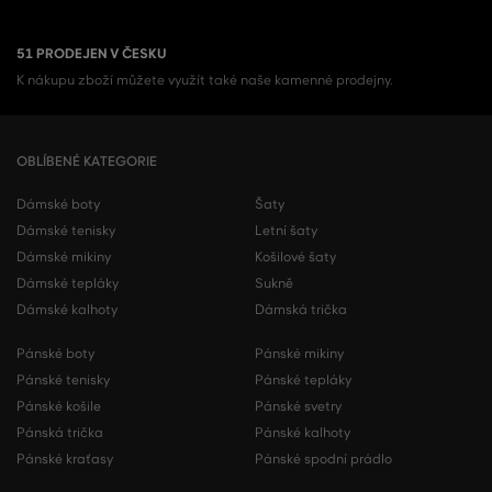
51 PRODEJEN V ČESKU
K nákupu zboží můžete využít také naše kamenné prodejny.
OBLÍBENÉ KATEGORIE
Dámské boty
Šaty
Dámské tenisky
Letní šaty
Dámské mikiny
Košilové šaty
Dámské tepláky
Sukně
Dámské kalhoty
Dámská trička
Pánské boty
Pánské mikiny
Pánské tenisky
Pánské tepláky
Pánské košile
Pánské svetry
Pánská trička
Pánské kalhoty
Pánské kraťasy
Pánské spodní prádlo