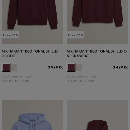
NOVINKA
NOVINKA
MIKINA GANT REG TONAL SHIELD
MIKINA GANT REG TONAL SHIELD C-
HOODIE
NECK SWEAT
3 999 Kč
3 499 Kč
Dostupné velikosti:
Dostupné velikosti:
+1 další
+1 další
XS
,
S
,
M
,
L
,
XL
XS
,
S
,
M
,
L
,
XL