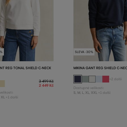
0%
SLEVA -30%
ANT REG TONAL SHIELD C-NECK
MIKINA GANT REG SHIELD C-NE
+2 další
3 499 Kč
2 449 Kč
Dostupné velikosti:
elikosti:
S
,
M
,
L
,
XL
,
XXL
+1 další
,
XL
+1 další