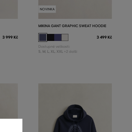
NOVINKA
MIKINA GANT GRAPHIC SWEAT HOODIE
3 999 Kč
3 499 Kč
Dostupné velikosti:
S
,
M
,
L
,
XL
,
XXL
+2 další