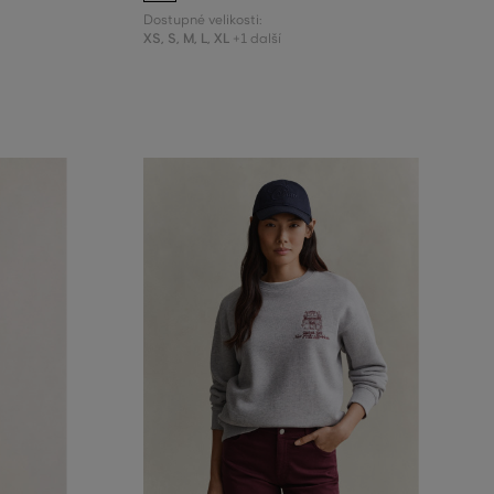
Dostupné velikosti:
XS
,
S
,
M
,
L
,
XL
+1 další