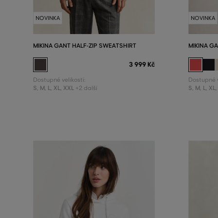
NOVINKA
NOVINKA
MIKINA GANT HALF-ZIP SWEATSHIRT
MIKINA G
3 999 Kč
Dostupné velikosti:
Dostupné v
S
,
M
,
L
,
XL
,
XXL
S
,
M
,
L
,
XL
,
+2 další