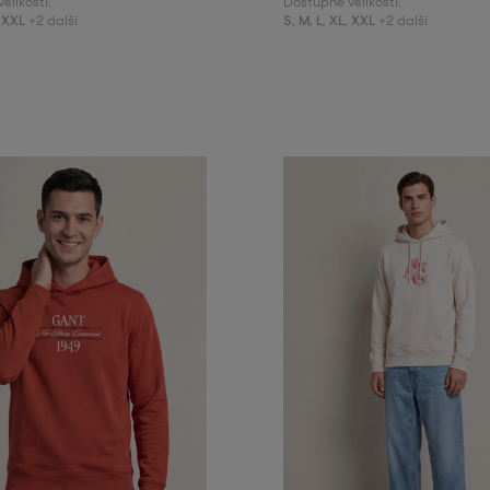
elikosti:
Dostupné velikosti:
XXL
S
,
M
,
L
,
XL
,
XXL
+2 další
+2 další