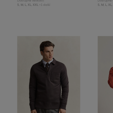
Dostupné velikosti:
Dostupné v
S
,
M
,
L
,
XL
,
XXL
S
,
M
,
L
,
XL
,
+1 další