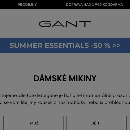
PRODEJNY
DOPRAVA NAD 1 999 KČ ZDARMA
SUMMER ESSENTIALS -50 % >>
DÁMSKÉ MIKINY
itujeme, ale tato kategorie je bohužel momentálně prázdn
a se vám líbí jiný kousek z naší nabídky, nebo si prohlédn
MUŽI
DĚTI