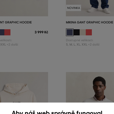
NOVINKA
ANT GRAPHIC HOODIE
MIKINA GANT GRAPHIC HOODIE
3 999 Kč
elikosti:
Dostupné velikosti:
XXL
S
,
M
,
L
,
XL
,
XXL
+2 další
+2 další
Aby náš web správně fungoval