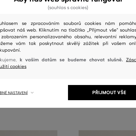
(souhlas s cookies)
uhlasem se zpracováním souborů cookies nám pomáh
epšovat náš web. Kliknutím na tlačítko „Přijmout vše" souhlas
 zobrazením personalizovaného obsahu, relevantní reklam
žeme vám tak poskytnout skvělý zážitek při vašem onl
kupování.
NOVINKA
k vašim datům se budeme chovat slušně.
kujeme,
Zás
užití cookies
ANT GRAPHIC HOODIE
MIKINA GANT GRAPHIC C-NECK
3 999 Kč
PŘIJMOUT VŠE
elikosti:
Dostupné velikosti:
NÉ NASTAVENÍ
XXL
S
,
M
,
L
,
XL
,
XXL
+2 další
+2 další