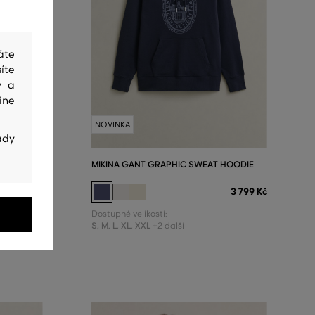
áte
íte
y a
ine
NOVINKA
ady
 SWEAT
MIKINA GANT GRAPHIC SWEAT HOODIE
3 599 Kč
3 799 Kč
Dostupné velikosti:
S
,
M
,
L
,
XL
,
XXL
+2 další