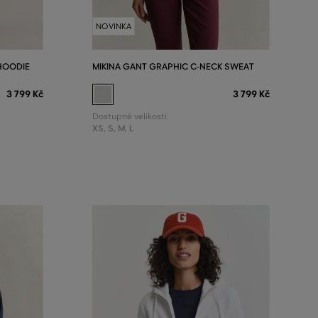
NOVINKA
HOODIE
MIKINA GANT GRAPHIC C-NECK SWEAT
3 799 Kč
3 799 Kč
Dostupné velikosti:
XS
,
S
,
M
,
L