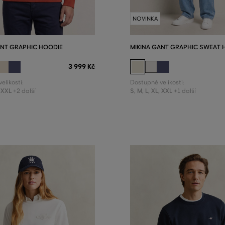
NOVINKA
ANT GRAPHIC HOODIE
MIKINA GANT GRAPHIC SWEAT 
3 999 Kč
elikosti:
Dostupné velikosti:
XXL
S
,
M
,
L
,
XL
,
XXL
+2 další
+1 další