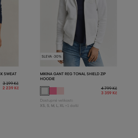
SLEVA -30%
CK SWEAT
MIKINA GANT REG TONAL SHIELD ZIP
HOODIE
3 199 Kč
2 239 Kč
4 799 Kč
3 359 Kč
Dostupné velikosti:
XS
,
S
,
M
,
L
,
XL
+1 další