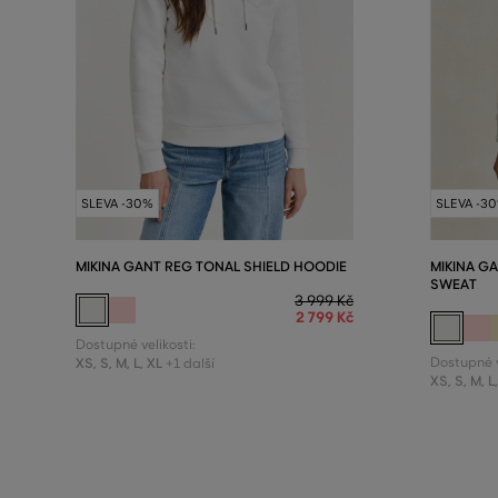
SLEVA -30%
SLEVA -3
MIKINA GANT REG TONAL SHIELD HOODIE
MIKINA G
SWEAT
3 999 Kč
2 799 Kč
Dostupné velikosti:
XS
,
S
,
M
,
L
,
XL
Dostupné v
+1 další
XS
,
S
,
M
,
L