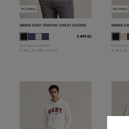
NOVINKA
NOVINKA
MIKINA GANT GRAPHIC SWEAT HOODIE
MIKINA G
3 499 Kč
Dostupné velikosti:
Dostupné v
S
,
M
,
L
,
XL
,
XXL
S
,
M
,
L
,
XL
,
+2 další