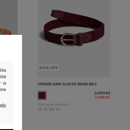
SLEVA -50%
áte
íte
y a
E LEATHER
OPASEK GANT ELASTIC BRAID BELT
ine
2 099 Kč
1 049 Kč
2 999 Kč
1 499 Kč
Dostupné velikosti:
ady
70
,
75
,
80
,
90