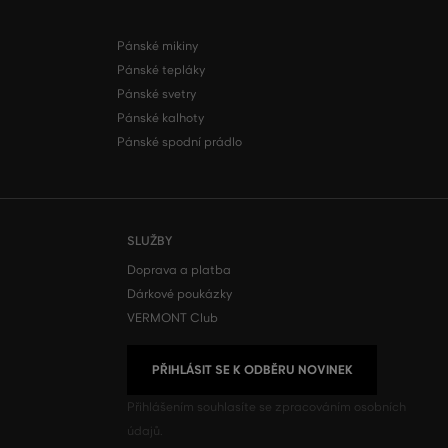
Pánské mikiny
Pánské tepláky
Pánské svetry
Pánské kalhoty
Pánské spodní prádlo
SLUŽBY
Doprava a platba
Dárkové poukázky
VERMONT Club
PŘIHLÁSIT SE K ODBĚRU NOVINEK
Přihlášením souhlasíte se
zpracováním osobních
údajů.