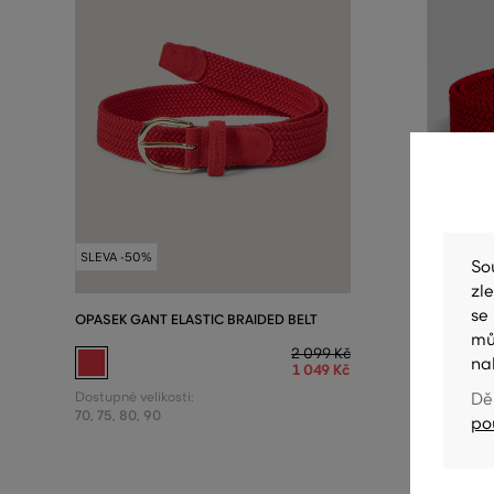
SLEVA -50%
SLEVA -5
So
zl
se
OPASEK GANT ELASTIC BRAIDED BELT
OPASEK G
mů
2 099 Kč
na
1 049 Kč
Dostupné velikosti:
Dostupné v
Dě
70
,
75
,
80
,
90
70
,
75
po