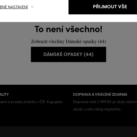
PŘIJMOUT VŠE
NÉ NASTAVENÍ
To není všechno!
Zobrazit všechny Dámské opasky (44)
DÁMSKÉ OPASKY (44)
ALITY
DOPRAVA A VRÁCENÍ ZDARMA
ení a prodej značky v ČR. Kupujete
Doprava nad 1 999 Kč je vždy zdarm
zboží u nás nikdy neplatíte.