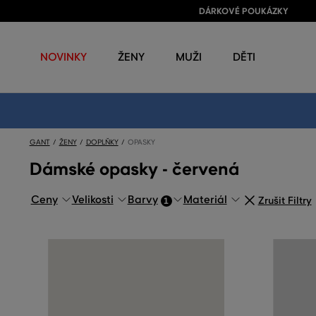
DÁRKOVÉ POUKÁZKY
NOVINKY
ŽENY
MUŽI
DĚTI
GANT
ŽENY
DOPLŇKY
OPASKY
Dámské opasky - červená
Ceny
Velikosti
Barvy
Materiál
Zrušit Filtry
1