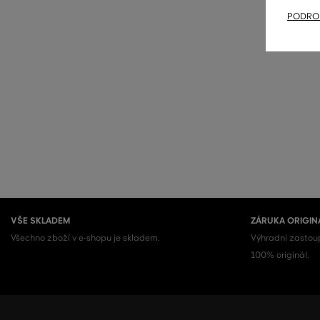
PODROB
VŠE SKLADEM
ZÁRUKA ORIGIN
Všechno zboží v e-shopu je skladem.
Výhradní zastoup
100% originál.