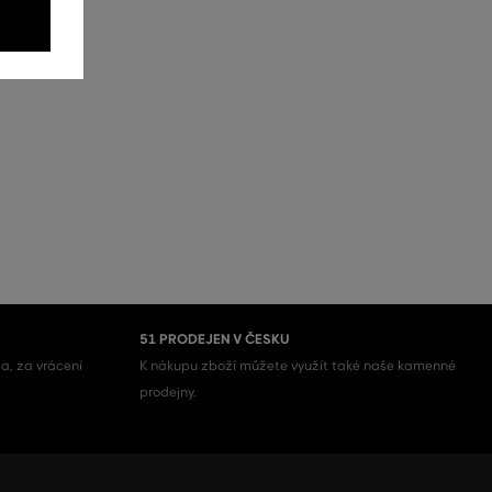
51 PRODEJEN V ČESKU
a, za vrácení
K nákupu zboží můžete využít také naše kamenné
prodejny.