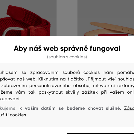
Aby náš web správně fungoval
(souhlas s cookies)
SLEVA -50%
0%
POSLEDNÍ ŠANCE
uhlasem se zpracováním souborů cookies nám pomáh
epšovat náš web. Kliknutím na tlačítko „Přijmout vše" souhlas
 zobrazením personalizovaného obsahu, relevantní reklam
ANT ELASTIC BRAID BELT
OPASEK GANT COVERED BUCKL
SLIM BELT
žeme vám tak poskytnout skvělý zážitek při vašem onl
2 099 Kč
kupování.
1 049 Kč
k vašim datům se budeme chovat slušně.
elikosti:
kujeme,
Zás
Dostupné velikosti:
užití cookies
70
,
75