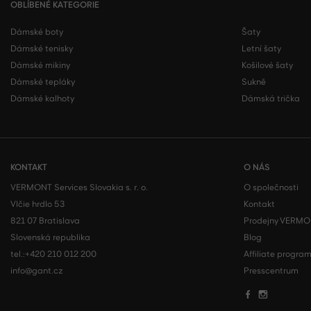
OBLÍBENÉ KATEGORIE
Dámské boty
Šaty
Dámské tenisky
Letní šaty
Dámské mikiny
Košilové šaty
Dámské tepláky
Sukně
Dámské kalhoty
Dámská trička
KONTAKT
O NÁS
VERMONT Services Slovakia s. r. o.
O společnosti
Vlčie hrdlo 53
Kontakt
821 07 Bratislava
Prodejny VERM
Slovenská republika
Blog
tel.:
+420 210 012 200
Affiliate progra
info@gant.cz
Presscentrum