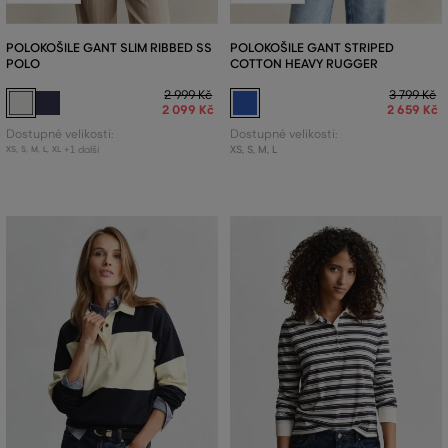
POLOKOŠILE GANT SLIM RIBBED SS
POLOKOŠILE GANT STRIPED
POLO
COTTON HEAVY RUGGER
2 999 Kč
3 799 Kč
2 099 Kč
2 659 Kč
Dostupné velikosti:
Dostupné velikosti:
+1 další
XS
,
S
,
M
,
L
XS
,
S
,
M
,
L
,
XL