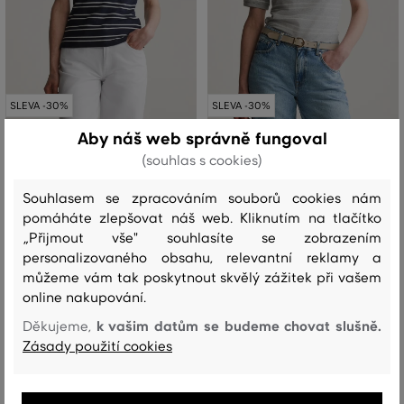
SLEVA -30%
SLEVA -30%
Aby náš web správně fungoval
POLOKOŠILE GANT SLIM STRIPE
POLOKOŠILE GANT SLIM STRIPE
(souhlas s cookies)
SHIELD SS PIQUE POLO
SHIELD SS PIQUE POLO
Souhlasem se zpracováním souborů cookies nám
2 899 Kč
2 899 Kč
2 029 Kč
2 029 Kč
pomáháte zlepšovat náš web. Kliknutím na tlačítko
Dostupné velikosti:
Dostupné velikosti:
„Přijmout vše" souhlasíte se zobrazením
XS
,
S
,
M
,
L
+1 další
XS
,
S
,
M
,
L
,
XL
personalizovaného obsahu, relevantní reklamy a
můžeme vám tak poskytnout skvělý zážitek při vašem
online nakupování.
k vašim datům se budeme chovat slušně.
Děkujeme,
Zásady použití cookies