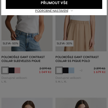
PŘIJMOUT VŠE
PODROBNÉ NASTAVENÍ
SLEVA -50%
SLEVA -30%
POLOKOŠILE GANT CONTRAST
POLOKOŠILE GANT CONTRAST
COLLAR SLEEVELESS PIQUE
COLLAR SS PIQUE POLO
2 099 Kč
2 399 Kč
+2
1 049 Kč
1 679 Kč
Dostupné velikosti:
Dostupné velikosti:
L
,
XL
S
,
M
,
L
,
XL