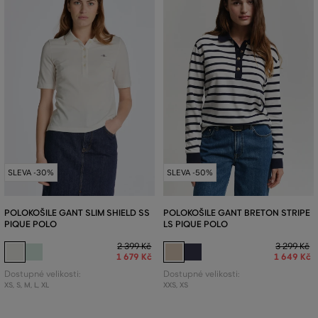
SLEVA -30%
SLEVA -50%
POLOKOŠILE GANT SLIM SHIELD SS
POLOKOŠILE GANT BRETON STRIPE
PIQUE POLO
LS PIQUE POLO
2 399 Kč
3 299 Kč
1 679 Kč
1 649 Kč
Dostupné velikosti:
Dostupné velikosti:
XS
,
S
,
M
,
L
,
XL
XXS
,
XS