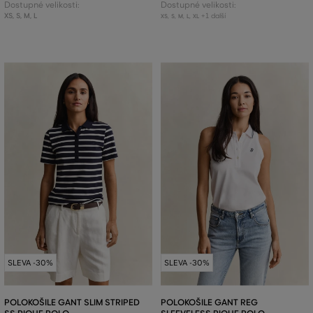
Dostupné velikosti:
Dostupné velikosti:
XS
,
S
,
M
,
L
+1 další
XS
,
S
,
M
,
L
,
XL
SLEVA -30%
SLEVA -30%
POLOKOŠILE GANT SLIM STRIPED
POLOKOŠILE GANT REG