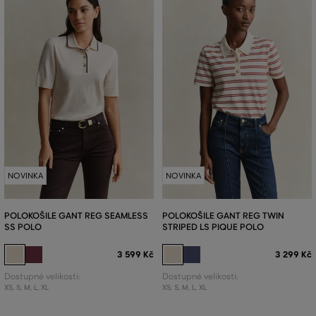
NOVINKA
NOVINKA
POLOKOŠILE GANT REG SEAMLESS
POLOKOŠILE GANT REG TWIN
SS POLO
STRIPED LS PIQUE POLO
3 599 Kč
3 299 Kč
Dostupné velikosti:
Dostupné velikosti:
XS
,
S
,
M
,
L
,
XL
XS
,
S
,
M
,
L
,
XL