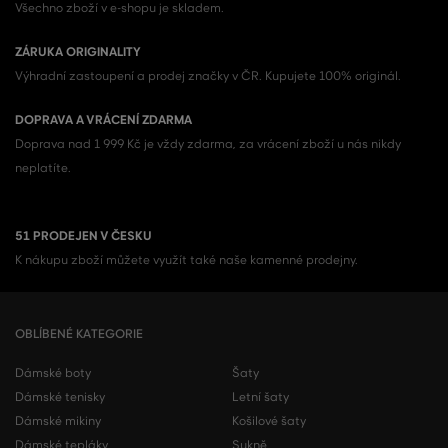
Všechno zboží v e-shopu je skladem.
ZÁRUKA ORIGINALITY
Výhradní zastoupení a prodej značky v ČR. Kupujete 100% originál.
DOPRAVA A VRÁCENÍ ZDARMA
Doprava nad 1 999 Kč je vždy zdarma, za vrácení zboží u nás nikdy
neplatíte.
51 PRODEJEN V ČESKU
K nákupu zboží můžete využít také naše kamenné prodejny.
OBLÍBENÉ KATEGORIE
Dámské boty
Šaty
Dámské tenisky
Letní šaty
Dámské mikiny
Košilové šaty
Dámské tepláky
Sukně