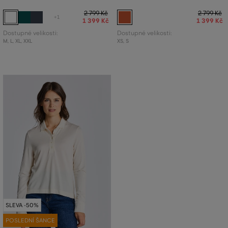
2 799 Kč
2 799 Kč
+1
1 399 Kč
1 399 Kč
Dostupné velikosti:
Dostupné velikosti:
M
,
L
,
XL
,
XXL
XS
,
S
SLEVA -50%
POSLEDNÍ ŠANCE