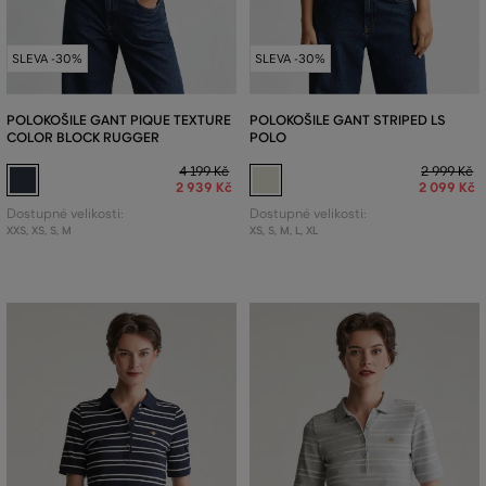
SLEVA -30%
SLEVA -30%
POLOKOŠILE GANT PIQUE TEXTURE
POLOKOŠILE GANT STRIPED LS
COLOR BLOCK RUGGER
POLO
4 199 Kč
2 999 Kč
2 939 Kč
2 099 Kč
Dostupné velikosti:
Dostupné velikosti:
XXS
,
XS
,
S
,
M
XS
,
S
,
M
,
L
,
XL