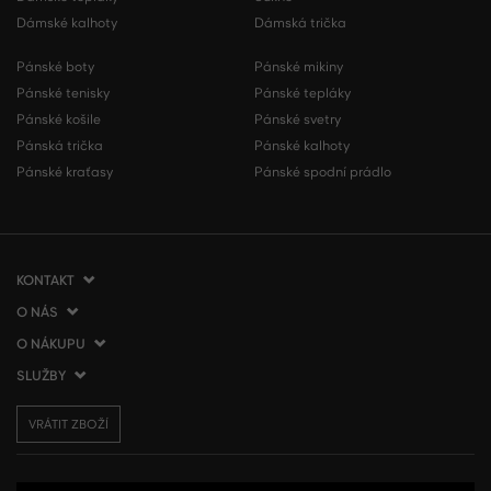
Dámské kalhoty
Dámská trička
Pánské boty
Pánské mikiny
Pánské tenisky
Pánské tepláky
Pánské košile
Pánské svetry
Pánská trička
Pánské kalhoty
Pánské kraťasy
Pánské spodní prádlo
KONTAKT
O NÁS
VERMONT Services Slovakia s. r. o.
Vlčie hrdlo 53
O NÁKUPU
O společnosti
821 07 Bratislava
Kontakt
SLUŽBY
Jak nakupovat
Slovenská republika
Prodejny VERMONT
Obchodní podmínky
Doprava a platba
tel.:
+420 210 012 200
Blog
VRÁTIT ZBOŽÍ
Vrácení zboží
Dárkové poukázky
info@gant.cz
Affiliate program
Reklamace
VERMONT Club
Presscentrum
Používání cookies