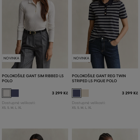
NOVINKA
NOVINKA
POLOKOŠILE GANT SIM RIBBED LS
POLOKOŠILE GANT REG TWIN
POLO
STRIPED LS PIQUE POLO
3 299 Kč
3 299 Kč
Dostupné velikosti:
Dostupné velikosti:
XS
,
S
,
M
,
L
,
XL
XS
,
S
,
M
,
L
,
XL