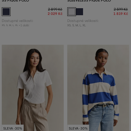
SS PIQUE POLO
SLEEVELESS PIQUE POLO
2 899 Kč
2 599 Kč
2 029 Kč
1 819 Kč
Dostupné velikosti:
Dostupné velikosti:
+1 další
XS
,
S
,
M
,
L
,
XL
XS
,
S
,
M
,
L
,
XL
SLEVA -30%
SLEVA -30%