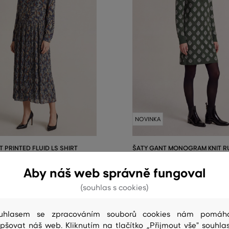
NOVINKA
 PRINTED FLUID LS SHIRT
ŠATY GANT MONOGRAM KNIT 
DRESS
Aby náš web správně fungoval
5 999 Kč
(souhlas s cookies)
elikosti:
Dostupné velikosti:
38
,
40
XS
,
S
,
M
,
L
,
XL
+1 další
uhlasem se zpracováním souborů cookies nám pomáh
epšovat náš web. Kliknutím na tlačítko „Přijmout vše" souhlas