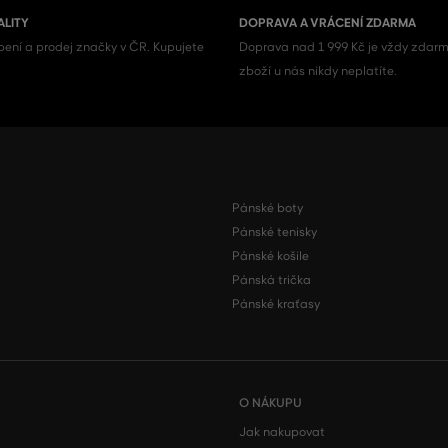
ALITY
DOPRAVA A VRÁCENÍ ZDARMA
ení a prodej značky v ČR. Kupujete
Doprava nad 1 999 Kč je vždy zdarm
zboží u nás nikdy neplatíte.
Pánské boty
Pánské tenisky
Pánské košile
Pánská trička
Pánské kraťasy
O NÁKUPU
Jak nakupovat