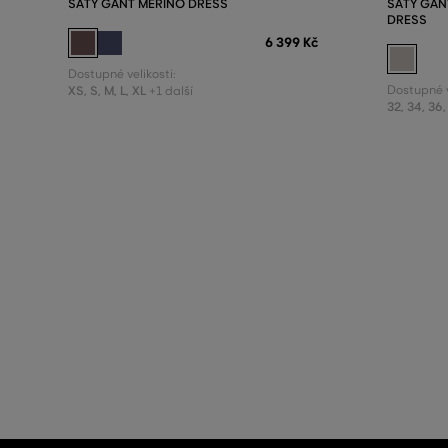
ŠATY GANT MERINO DRESS
ŠATY GANT
DRESS
6 399 Kč
Dostupné velikosti:
XS
,
S
,
M
,
L
,
XL
Dostupné v
+1 další
32
,
34
,
36
,