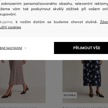
 zobrazením personalizovaného obsahu, relevantní reklam
žeme vám tak poskytnout skvělý zážitek při vašem onl
kupování.
k vašim datům se budeme chovat slušně.
kujeme,
Zás
užití cookies
PŘIJMOUT VŠE
NÉ NASTAVENÍ
NOVINKA