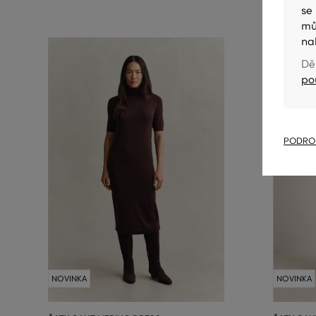
se
mů
na
Dě
po
PODROB
NOVINKA
NOVINKA