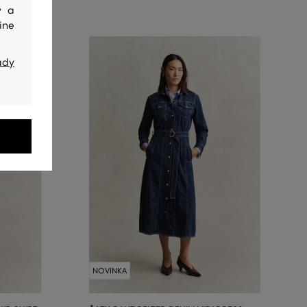
y a
ine
ady
NOVINKA