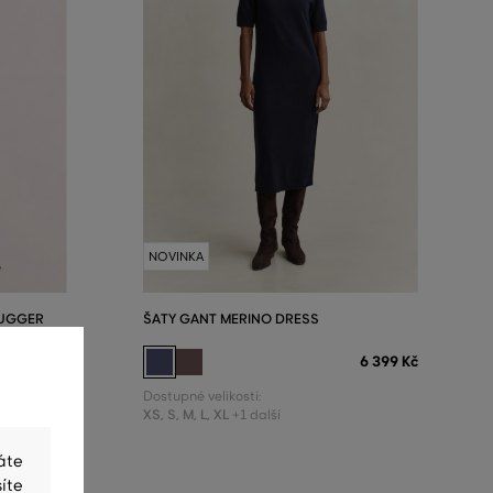
NOVINKA
RUGGER
ŠATY GANT MERINO DRESS
6 399 Kč
5 999 Kč
Dostupné velikosti:
XS
,
S
,
M
,
L
,
XL
+1 další
áte
íte