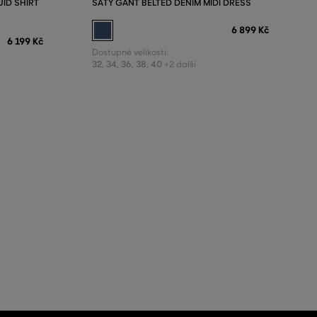
UID SHIRT
ŠATY GANT BELTED DENIM MIDI DRESS
6 899 Kč
6 199 Kč
Dostupné velikosti:
32
,
34
,
36
,
38
,
40
+2 další