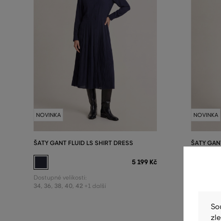
NOVINKA
NOVINKA
ŠATY GANT FLUID LS SHIRT DRESS
ŠATY GANT
DRESS
5 199 Kč
Dostupné velikosti:
34
,
36
,
38
,
40
,
42
Dostupné v
+1 další
32
,
34
,
36
,
So
zl