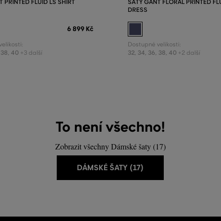
 PRINTED FLUID LS SHIRT
ŠATY GANT FLORAL PRINTED FL
DRESS
6 899 Kč
elikosti:
Dostupné velikosti:
38
,
40
32
,
34
,
36
,
38
,
40
+3 další
+2 další
To není všechno!
Zobrazit všechny Dámské šaty (17)
DÁMSKÉ ŠATY (17)