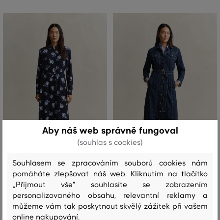
Aby náš web správně fungoval
(souhlas s cookies)
NOVINKA
NOVINKA
Souhlasem se zpracováním souborů cookies nám
pomáháte zlepšovat náš web. Kliknutím na tlačítko
ŠATY GANT FLORAL PRINTED FLUID
ŠATY GANT BELTED DENIM MIDI
„Přijmout vše" souhlasíte se zobrazením
SHIRT DRESS
DRESS
personalizovaného obsahu, relevantní reklamy a
můžeme vám tak poskytnout skvělý zážitek při vašem
6 199 Kč
6 899 Kč
online nakupování.