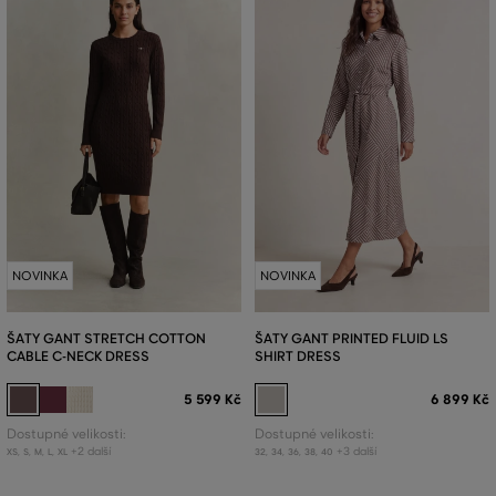
NOVINKA
NOVINKA
ŠATY GANT STRETCH COTTON
ŠATY GANT PRINTED FLUID LS
CABLE C-NECK DRESS
SHIRT DRESS
5 599 Kč
6 899 Kč
Dostupné velikosti:
Dostupné velikosti:
+2 další
+3 další
XS
,
S
,
M
,
L
,
XL
32
,
34
,
36
,
38
,
40