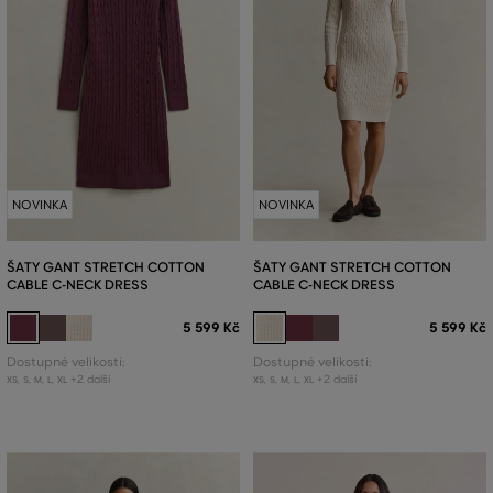
NOVINKA
NOVINKA
ŠATY GANT STRETCH COTTON
ŠATY GANT STRETCH COTTON
CABLE C-NECK DRESS
CABLE C-NECK DRESS
5 599 Kč
5 599 Kč
Dostupné velikosti:
Dostupné velikosti:
+2 další
+2 další
XS
,
S
,
M
,
L
,
XL
XS
,
S
,
M
,
L
,
XL