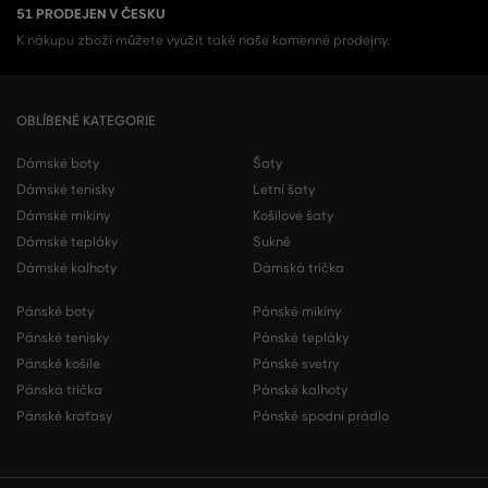
51 PRODEJEN V ČESKU
K nákupu zboží můžete využít také naše kamenné prodejny.
OBLÍBENÉ KATEGORIE
Dámské boty
Šaty
Dámské tenisky
Letní šaty
Dámské mikiny
Košilové šaty
Dámské tepláky
Sukně
Dámské kalhoty
Dámská trička
Pánské boty
Pánské mikiny
Pánské tenisky
Pánské tepláky
Pánské košile
Pánské svetry
Pánská trička
Pánské kalhoty
Pánské kraťasy
Pánské spodní prádlo