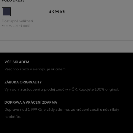
POLO DRESS
4 999 Kč
Dostupné velikosti:
+1 další
XS
,
S
,
M
,
L
,
XL
VŠE SKLADEM
Všechno zboží v e-shopu je skladem.
ZÁRUKA ORIGINALITY
Výhradní zastoupení a prodej značky v ČR. Kupujete 100% originál.
DOPRAVA A VRÁCENÍ ZDARMA
Doprava nad 1 999 Kč je vždy zdarma, za vrácení zboží u nás nikdy
neplatíte.