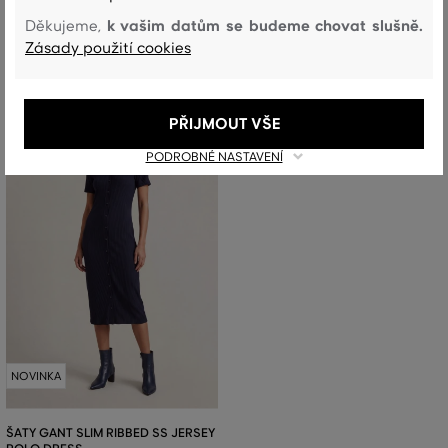
Dostupné velikosti:
Dostupné velikosti:
k vašim datům se budeme chovat slušně.
+2 další
+2 další
Děkujeme,
32
,
34
,
36
,
38
,
40
32
,
34
,
36
,
38
,
40
Zásady použití cookies
PŘIJMOUT VŠE
PODROBNÉ NASTAVENÍ
NOVINKA
ŠATY GANT SLIM RIBBED SS JERSEY