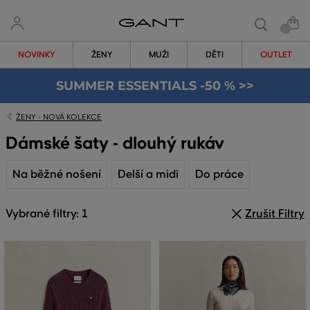
NOVINKY
ŽENY
MUŽI
DĚTI
OUTLET
SUMMER ESSENTIALS -50 % >>
ŽENY - NOVÁ KOLEKCE
Dámské šaty - dlouhý rukáv
Na běžné nošení
Delší a midi
Do práce
Vybrané filtry: 1
Zrušit Filtry