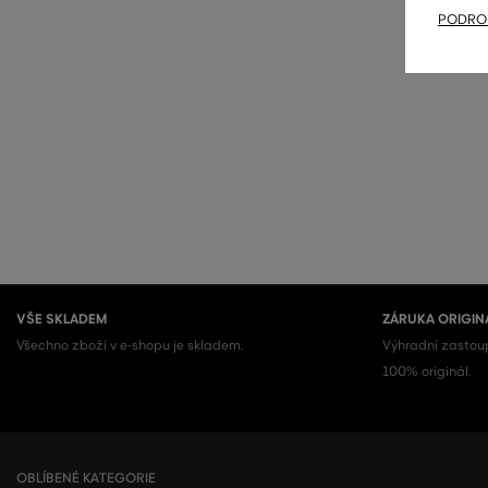
PODROB
VŠE SKLADEM
ZÁRUKA ORIGIN
Všechno zboží v e-shopu je skladem.
Výhradní zastoup
100% originál.
OBLÍBENÉ KATEGORIE