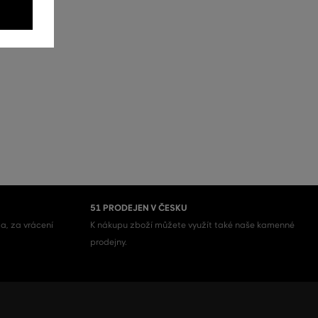
51 PRODEJEN V ČESKU
a, za vrácení
K nákupu zboží můžete využít také naše kamenné
prodejny.