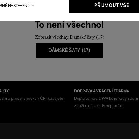
PŘIJMOUT VŠE
NÉ NASTAVENÍ
To není všechno!
Zobrazit všechny Dámské šaty (17)
DÁMSKÉ ŠATY (17)
ALITY
DOPRAVA A VRÁCENÍ ZDARMA
ení a prodej značky v ČR. Kupujete
Doprava nad 1 999 Kč je vždy zdarm
zboží u nás nikdy neplatíte.