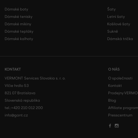
Dámské boty
Šaty
Dámské tenisky
Letní šaty
Dámské mikiny
Košilové šaty
Dámské tepláky
Sukně
Dámské kalhoty
Dámská trička
KONTAKT
O NÁS
VERMONT Services Slovakia s. r. o.
O společnosti
Vlčie hrdlo 53
Kontakt
821 07 Bratislava
Prodejny VERM
Slovenská republika
Blog
tel.:
+420 210 012 200
Affiliate progra
info@gant.cz
Presscentrum