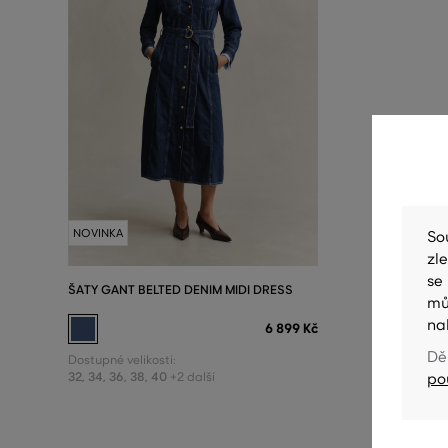
NOVINKA
So
zl
se
ŠATY GANT BELTED DENIM MIDI DRESS
mů
na
6 899 Kč
Dě
Dostupné velikosti:
32
,
34
,
36
,
38
,
40
+2 další
po