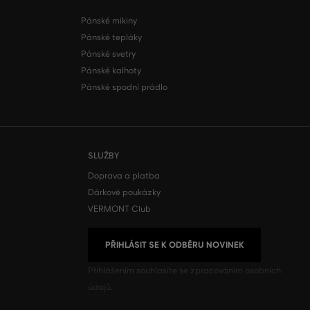
Pánské mikiny
Pánské tepláky
Pánské svetry
Pánské kalhoty
Pánské spodní prádlo
SLUŽBY
Doprava a platba
Dárkové poukázky
VERMONT Club
PŘIHLÁSIT SE K ODBĚRU NOVINEK
Přihlášením souhlasíte se
zpracováním osobních
údajů.