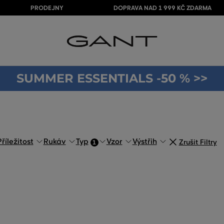
PRODEJNY
DOPRAVA NAD 1 999 KČ ZDARMA
SUMMER ESSENTIALS -50 % >>
Příležitost
Rukáv
Typ
Vzor
Výstřih
Zrušit Filtry
1