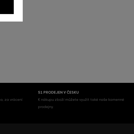
51 PRODEJEN V ČESKU
a, za vrácení
K nákupu zboží můžete využít také naše kamenné
prodejny.