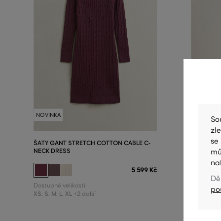
NOVINKA
NOVINKA
So
zl
se
ŠATY GANT STRETCH COTTON CABLE C-
ŠATY GAN
NECK DRESS
DRESS
mů
na
5 599 Kč
Dě
Dostupné velikosti:
Dostupné v
po
XS
,
S
,
M
,
L
,
XL
XS
,
S
,
M
,
L
+2 další