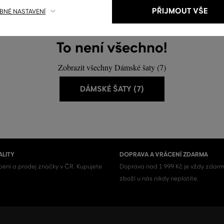
PŘIJMOUT VŠE
NÉ NASTAVENÍ
To není všechno!
Zobrazit všechny Dámské šaty (7)
DÁMSKÉ ŠATY (7)
ALITY
DOPRAVA A VRÁCENÍ ZDARMA
ení a prodej značky v ČR. Kupujete
Doprava nad 1 999 Kč je vždy zdarm
zboží u nás nikdy neplatíte.