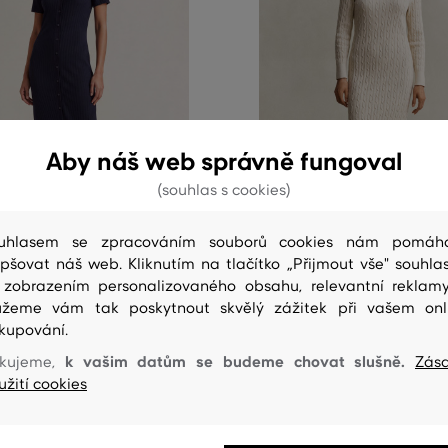
Aby náš web správně fungoval
(souhlas s cookies)
NOVINKA
uhlasem se zpracováním souborů cookies nám pomáh
epšovat náš web. Kliknutím na tlačítko „Přijmout vše" souhlas
 zobrazením personalizovaného obsahu, relevantní reklam
T SLIM RIBBED SS JERSEY POLO
ŠATY GANT STRETCH COTTON C
NECK DRESS
žeme vám tak poskytnout skvělý zážitek při vašem onl
kupování.
4 999 Kč
k vašim datům se budeme chovat slušně.
kujeme,
Zás
elikosti:
Dostupné velikosti:
užití cookies
,
XL
XS
,
S
,
M
,
L
,
XL
+1 další
+2 další