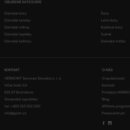
OBLÍBENÉ KATEGORIE
Dámské boty
Šaty
Dámské tenisky
Letní šaty
Dámské mikiny
Košilové šaty
Dámské tepláky
Sukně
Dámské kalhoty
Dámská trička
KONTAKT
O NÁS
VERMONT Services Slovakia s. r. o.
O společnosti
Vlčie hrdlo 53
Kontakt
821 07 Bratislava
Prodejny VERM
Slovenská republika
Blog
tel.:
+420 210 012 200
Affiliate progra
info@gant.cz
Presscentrum