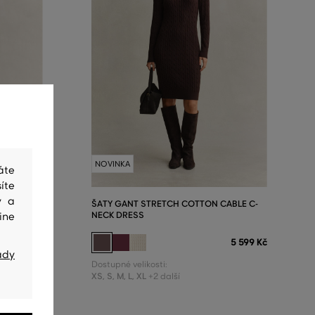
NOVINKA
áte
íte
y a
ABLE C-
ŠATY GANT STRETCH COTTON CABLE C-
NECK DRESS
ine
5 599 Kč
5 599 Kč
ady
Dostupné velikosti:
XS
,
S
,
M
,
L
,
XL
+2 další