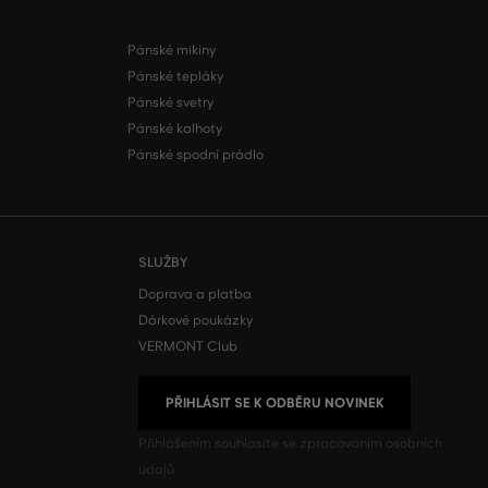
Pánské mikiny
Pánské tepláky
Pánské svetry
Pánské kalhoty
Pánské spodní prádlo
SLUŽBY
Doprava a platba
Dárkové poukázky
VERMONT Club
PŘIHLÁSIT SE K ODBĚRU NOVINEK
Přihlášením souhlasíte se
zpracováním osobních
údajů.