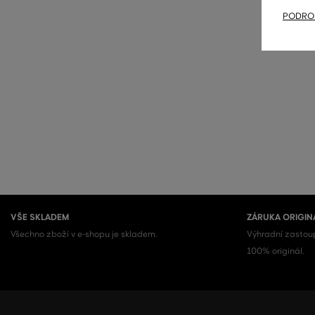
PODROB
VŠE SKLADEM
ZÁRUKA ORIGIN
Všechno zboží v e-shopu je skladem.
Výhradní zastoup
100% originál.