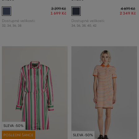
3 399 Kč
4 699 Kč
1 699 Kč
2 349 Kč
Dostupné velikosti:
Dostupné velikosti:
32
,
34
,
36
,
38
34
,
36
,
38
,
40
,
42
SLEVA -50%
POSLEDNÍ ŠANCE
SLEVA -50%