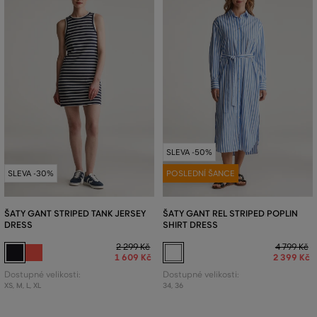
SLEVA -50%
SLEVA -30%
POSLEDNÍ ŠANCE
ŠATY GANT STRIPED TANK JERSEY
ŠATY GANT REL STRIPED POPLIN
DRESS
SHIRT DRESS
2 299 Kč
4 799 Kč
1 609 Kč
2 399 Kč
Dostupné velikosti:
Dostupné velikosti:
XS
,
M
,
L
,
XL
34
,
36