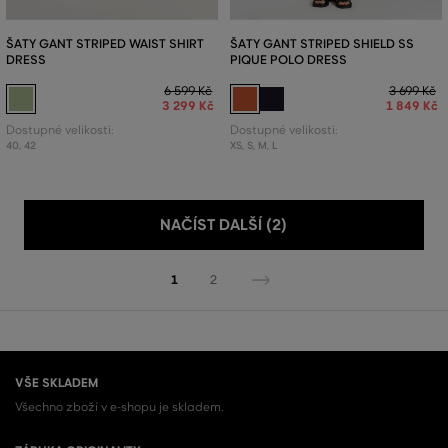
ŠATY GANT STRIPED WAIST SHIRT
ŠATY GANT STRIPED SHIELD SS
DRESS
PIQUE POLO DRESS
6 599 Kč
3 699 Kč
3 299 Kč
1 849 Kč
Dostupné velikosti:
Dostupné velikosti:
40
,
42
XS
,
S
,
M
,
L
NAČÍST DALŠÍ (2)
1
2
VŠE SKLADEM
Všechno zboží v e-shopu je skladem.