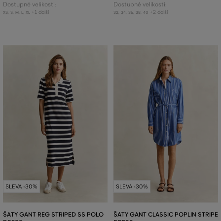
Dostupné velikosti:
Dostupné velikosti:
+1 další
+2 další
XS
,
S
,
M
,
L
,
XL
32
,
34
,
36
,
38
,
40
SLEVA -30%
SLEVA -30%
ŠATY GANT REG STRIPED SS POLO
ŠATY GANT CLASSIC POPLIN STRIPE