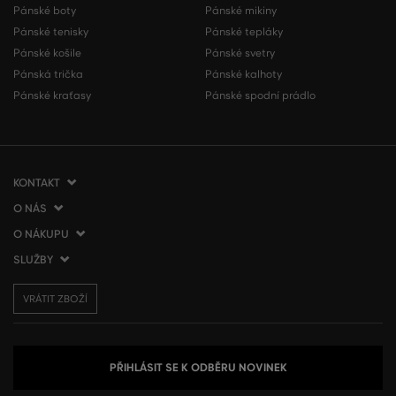
Pánské boty
Pánské mikiny
Pánské tenisky
Pánské tepláky
Pánské košile
Pánské svetry
Pánská trička
Pánské kalhoty
Pánské kraťasy
Pánské spodní prádlo
KONTAKT
O NÁS
VERMONT Services Slovakia s. r. o.
Vlčie hrdlo 53
O NÁKUPU
O společnosti
821 07 Bratislava
Kontakt
SLUŽBY
Jak nakupovat
Slovenská republika
Prodejny VERMONT
Obchodní podmínky
Doprava a platba
tel.:
+420 210 012 200
Blog
VRÁTIT ZBOŽÍ
Vrácení zboží
Dárkové poukázky
info@gant.cz
Affiliate program
Reklamace
VERMONT Club
Presscentrum
Používání cookies
Zpracování osobních údajů
PŘIHLÁSIT SE K ODBĚRU NOVINEK