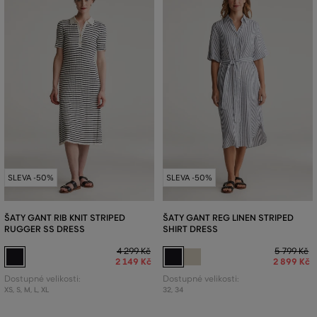
SLEVA -50%
SLEVA -50%
ŠATY GANT RIB KNIT STRIPED
ŠATY GANT REG LINEN STRIPED
RUGGER SS DRESS
SHIRT DRESS
4 299 Kč
5 799 Kč
2 149 Kč
2 899 Kč
Dostupné velikosti:
Dostupné velikosti:
XS
,
S
,
M
,
L
,
XL
32
,
34