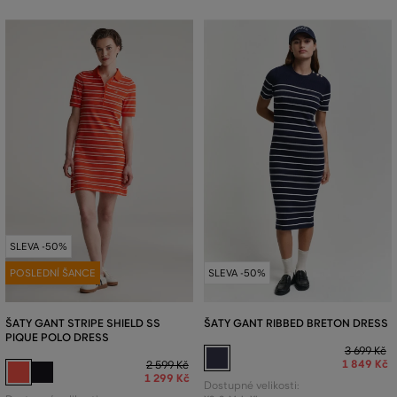
SLEVA -50%
POSLEDNÍ ŠANCE
SLEVA -50%
ŠATY GANT STRIPE SHIELD SS
ŠATY GANT RIBBED BRETON DRESS
PIQUE POLO DRESS
3 699 Kč
1 849 Kč
2 599 Kč
1 299 Kč
Dostupné velikosti: