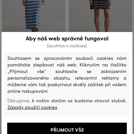
SLEVA -30%
SLEVA -50%
Aby náš web správně fungoval
(souhlas s cookies)
ŠATY GANT STRIPED TANK TOP
ŠATY GANT STRIPE SHIELD SS
JERSEY MIDI DRESS
PIQUE POLO DRESS
Souhlasem se zpracováním souborů cookies nám
pomáháte zlepšovat náš web. Kliknutím na tlačítko
3 699 Kč
2 599 Kč
2 589 Kč
1 299 Kč
„Přijmout vše" souhlasíte se zobrazením
personalizovaného obsahu, relevantní reklamy a
Dostupné velikosti:
Dostupné velikosti:
XXS
,
XS
,
S
,
M
,
L
XS
,
S
můžeme vám tak poskytnout skvělý zážitek při vašem
online nakupování.
k vašim datům se budeme chovat slušně.
Děkujeme,
Zásady použití cookies
PŘIJMOUT VŠE