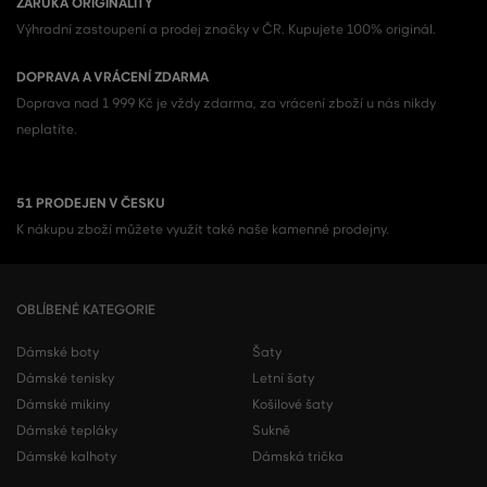
ZÁRUKA ORIGINALITY
Výhradní zastoupení a prodej značky v ČR. Kupujete 100% originál.
DOPRAVA A VRÁCENÍ ZDARMA
Doprava nad 1 999 Kč je vždy zdarma, za vrácení zboží u nás nikdy
neplatíte.
51 PRODEJEN V ČESKU
K nákupu zboží můžete využít také naše kamenné prodejny.
OBLÍBENÉ KATEGORIE
Dámské boty
Šaty
Dámské tenisky
Letní šaty
Dámské mikiny
Košilové šaty
Dámské tepláky
Sukně
Dámské kalhoty
Dámská trička