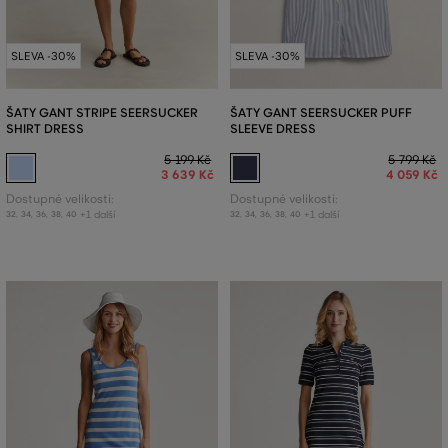
SLEVA -30%
SLEVA -30%
ŠATY GANT STRIPE SEERSUCKER
ŠATY GANT SEERSUCKER PUFF
SHIRT DRESS
SLEEVE DRESS
5 199 Kč
5 799 Kč
3 639 Kč
4 059 Kč
Dostupné velikosti:
Dostupné velikosti:
+1 další
+1 další
32
,
34
,
36
,
38
,
40
32
,
34
,
36
,
38
,
40