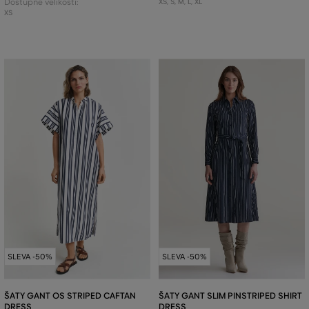
Dostupné velikosti:
XS
,
S
,
M
,
L
,
XL
XS
SLEVA -50%
SLEVA -50%
ŠATY GANT OS STRIPED CAFTAN
ŠATY GANT SLIM PINSTRIPED SHIRT
DRESS
DRESS