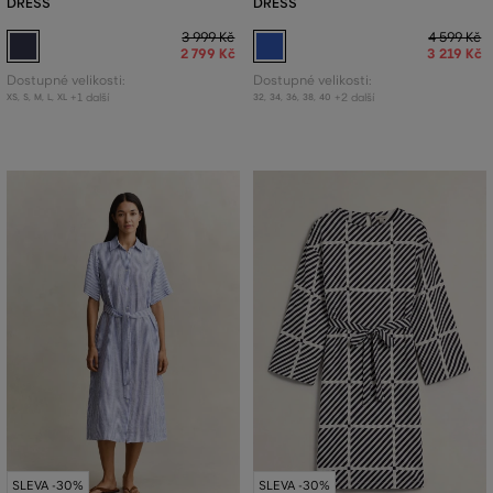
DRESS
DRESS
3 999 Kč
4 599 Kč
2 799 Kč
3 219 Kč
Dostupné velikosti:
Dostupné velikosti:
+1 další
+2 další
XS
,
S
,
M
,
L
,
XL
32
,
34
,
36
,
38
,
40
SLEVA -30%
SLEVA -30%