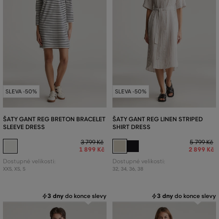
SLEVA -50%
SLEVA -50%
ŠATY GANT REG BRETON BRACELET
ŠATY GANT REG LINEN STRIPED
SLEEVE DRESS
SHIRT DRESS
3 799 Kč
5 799 Kč
1 899 Kč
2 899 Kč
Dostupné velikosti:
Dostupné velikosti:
XXS
,
XS
,
S
32
,
34
,
36
,
38
3 dny
do konce slevy
3 dny
do konce slevy