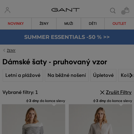
NOVINKY
ŽENY
MUŽI
DĚTI
OUTLET
SUMMER ESSENTIALS -50 % >>
ŽENY
Dámské šaty - pruhovaný vzor
Letní a plážové
Na běžné nošení
Úpletové
Košil
Vybrané filtry: 1
Zrušit Filtry
3 dny
do konce slevy
3 dny
do konce slevy