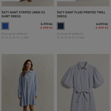
ŠATY GANT STRIPED LINEN SS
ŠATY GANT FLUID PRINTED TWILL
SHIRT DRESS
DRESS
5 799 Kč
6 299 Kč
4 059 Kč
4 409 Kč
Dostupné velikosti:
Dostupné velikosti:
+1 další
+2 další
32
,
34
,
36
,
38
,
40
32
,
34
,
36
,
38
,
40