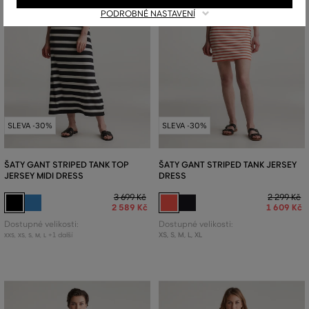
PODROBNÉ NASTAVENÍ
SLEVA -30%
SLEVA -30%
ŠATY GANT STRIPED TANK TOP
ŠATY GANT STRIPED TANK JERSEY
JERSEY MIDI DRESS
DRESS
3 699 Kč
2 299 Kč
2 589 Kč
1 609 Kč
Dostupné velikosti:
Dostupné velikosti:
+1 další
XS
,
S
,
M
,
L
,
XL
XXS
,
XS
,
S
,
M
,
L