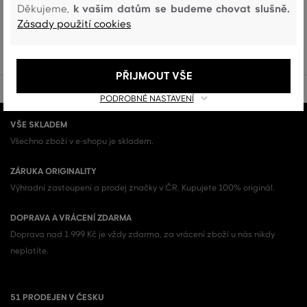
Zobrazit všechny Dámské šortky (55)
k vašim datům se budeme chovat slušně.
Děkujeme,
Zásady použití cookies
DÁMSKÉ ŠORTKY (55)
PŘIJMOUT VŠE
PODROBNÉ NASTAVENÍ
VŠE SKLADEM
Všechno zboží v e-shopu je skladem.
ZÁRUKA ORIGINALITY
Výhradní zastoupení a prodej značky v ČR. Kupujete 100% originál.
DOPRAVA A VRÁCENÍ ZDARMA
Doprava nad 1 999 Kč je vždy zdarma, za vrácení zboží u nás nikdy
neplatíte.
51 PRODEJEN V ČESKU