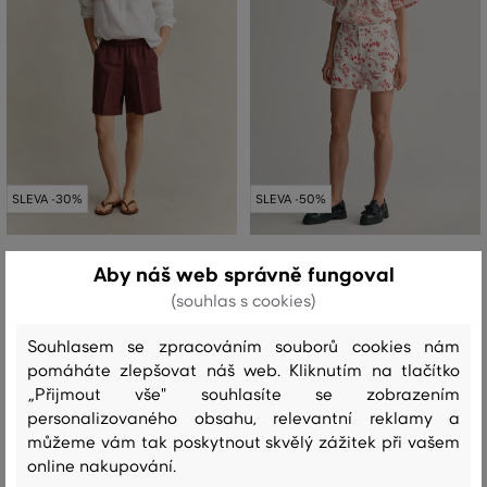
SLEVA -30%
SLEVA -50%
ŠORTKY GANT LINEN BLEND PULL
ŠORTKY GANT TEXT PRINT JEANS
Aby náš web správně fungoval
ON SHORTS
SHORTS
(souhlas s cookies)
3 499 Kč
4 399 Kč
+2
2 449 Kč
2 199 Kč
Souhlasem se zpracováním souborů cookies nám
Dostupné velikosti:
Dostupné velikosti:
pomáháte zlepšovat náš web. Kliknutím na tlačítko
+2 další
27
,
28
,
29
,
30
,
32
32
,
34
,
36
,
38
,
40
„Přijmout vše" souhlasíte se zobrazením
personalizovaného obsahu, relevantní reklamy a
můžeme vám tak poskytnout skvělý zážitek při vašem
To není všechno!
online nakupování.