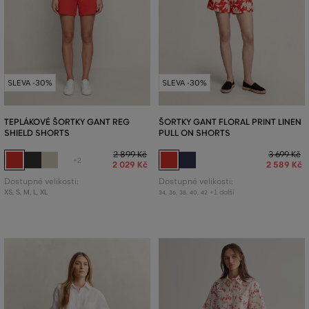
SLEVA -30%
SLEVA -30%
TEPLÁKOVÉ ŠORTKY GANT REG
ŠORTKY GANT FLORAL PRINT LINEN
SHIELD SHORTS
PULL ON SHORTS
2 899 Kč
3 699 Kč
+2
2 029 Kč
2 589 Kč
Dostupné velikosti:
Dostupné velikosti:
XS
,
S
,
M
,
L
,
XL
+1 další
34
,
36
,
38
,
40
,
42