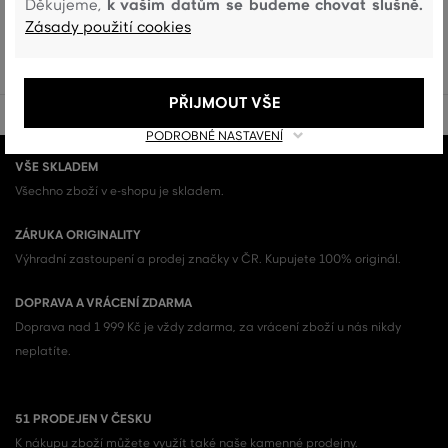
k vašim datům se budeme chovat slušně.
Děkujeme,
Zásady použití cookies
DÁMSKÉ SUKNĚ (96)
PŘIJMOUT VŠE
PODROBNÉ NASTAVENÍ
VŠE SKLADEM
Všechno zboží v e-shopu je skladem.
ZÁRUKA ORIGINALITY
Výhradní zastoupení a prodej značky v ČR. Kupujete 100% originál.
DOPRAVA A VRÁCENÍ ZDARMA
Doprava nad 1 999 Kč je vždy zdarma, za vrácení zboží u nás nikdy
neplatíte.
51 PRODEJEN V ČESKU
K nákupu zboží můžete využít také naše kamenné prodejny.