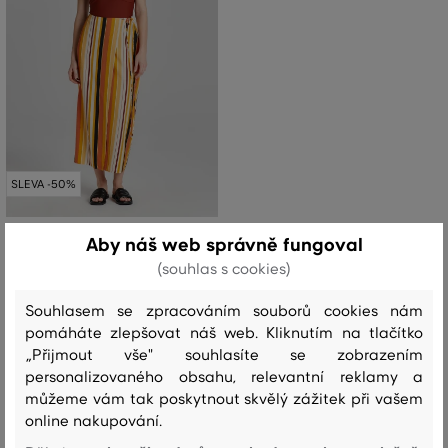
SLEVA -50%
SUKNĚ GANT STRIPED WRAP SKIRT
Aby náš web správně fungoval
(souhlas s cookies)
4 999 Kč
2 499 Kč
Souhlasem se zpracováním souborů cookies nám
Dostupné velikosti:
34
,
36
,
38
,
40
,
42
pomáháte zlepšovat náš web. Kliknutím na tlačítko
„Přijmout vše" souhlasíte se zobrazením
personalizovaného obsahu, relevantní reklamy a
můžeme vám tak poskytnout skvělý zážitek při vašem
To není všechno!
online nakupování.
Zobrazit všechny Dámské sukně (96)