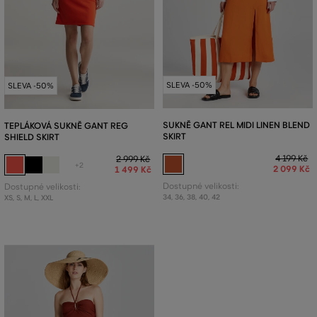
SLEVA -50%
SLEVA -50%
SUKNĚ GANT REL MIDI LINEN BLEND
TEPLÁKOVÁ SUKNĚ GANT REG
SKIRT
SHIELD SKIRT
4 199 Kč
2 999 Kč
+2
2 099 Kč
1 499 Kč
Dostupné velikosti:
Dostupné velikosti:
34
,
36
,
38
,
40
,
42
XS
,
S
,
M
,
L
,
XXL