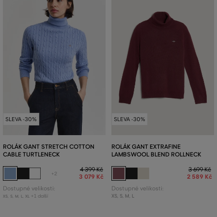
SLEVA -30%
SLEVA -30%
ROLÁK GANT STRETCH COTTON
ROLÁK GANT EXTRAFINE
CABLE TURTLENECK
LAMBSWOOL BLEND ROLLNECK
4 399 Kč
3 699 Kč
+2
3 079 Kč
2 589 Kč
Dostupné velikosti:
Dostupné velikosti:
+1 další
XS
,
S
,
M
,
L
XS
,
S
,
M
,
L
,
XL