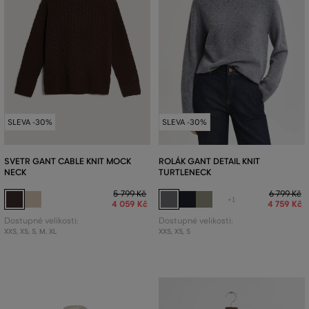
SLEVA -30%
SLEVA -30%
SVETR GANT CABLE KNIT MOCK
ROLÁK GANT DETAIL KNIT
NECK
TURTLENECK
5 799 Kč
6 799 Kč
+1
4 059 Kč
4 759 Kč
Dostupné velikosti:
Dostupné velikosti:
XXS
,
XS
,
S
,
M
,
XL
XXS
,
XS
,
S