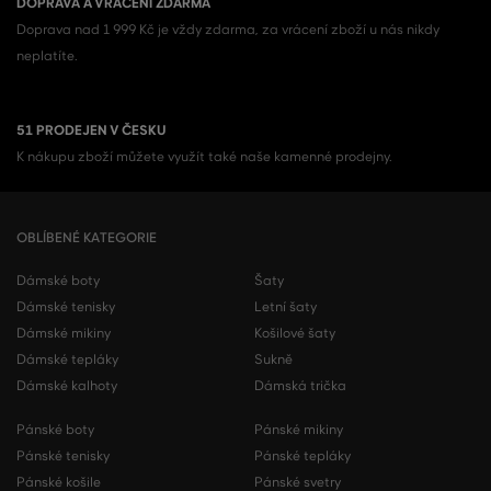
DOPRAVA A VRÁCENÍ ZDARMA
Doprava nad 1 999 Kč je vždy zdarma, za vrácení zboží u nás nikdy
neplatíte.
51 PRODEJEN V ČESKU
K nákupu zboží můžete využít také naše kamenné prodejny.
OBLÍBENÉ KATEGORIE
Dámské boty
Šaty
Dámské tenisky
Letní šaty
Dámské mikiny
Košilové šaty
Dámské tepláky
Sukně
Dámské kalhoty
Dámská trička
Pánské boty
Pánské mikiny
Pánské tenisky
Pánské tepláky
Pánské košile
Pánské svetry