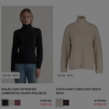
SLEVA -30%
SLEVA -30%
ROLÁK GANT EXTRAFINE
SVETR GANT CABLE KNIT MOCK
LAMBSWOOL BLEND ROLLNECK
NECK
3 699 Kč
5 799 Kč
2 589 Kč
4 059 Kč