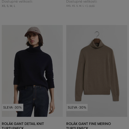
Dostupné velikosti:
Dostupné velikosti:
XS
,
S
,
M
,
L
+1 další
XXS
,
XS
,
S
,
M
,
L
SLEVA -30%
SLEVA -30%
ROLÁK GANT DETAIL KNIT
ROLÁK GANT FINE MERINO
TURTLENECK
TURTLENECK