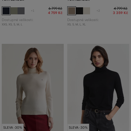
6 799 Kč
4 799 Kč
+1
+2
4 759 Kč
3 359 Kč
Dostupné velikosti:
Dostupné velikosti:
XXS
,
XS
,
S
,
M
,
L
XS
,
S
,
M
,
L
,
XL
SLEVA -30%
SLEVA -30%