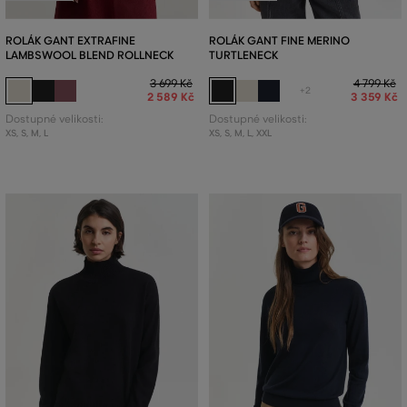
ROLÁK GANT EXTRAFINE
ROLÁK GANT FINE MERINO
LAMBSWOOL BLEND ROLLNECK
TURTLENECK
3 699 Kč
4 799 Kč
+2
2 589 Kč
3 359 Kč
Dostupné velikosti:
Dostupné velikosti:
XS
,
S
,
M
,
L
XS
,
S
,
M
,
L
,
XXL