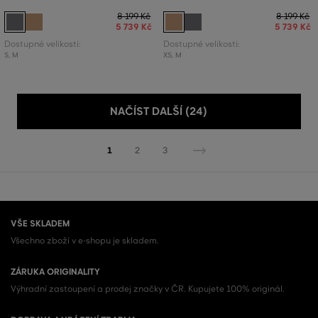
8 199 Kč
8 199 Kč
5 739 Kč
5 739 Kč
Dostupné velikosti:
Dostupné velikosti:
S
,
M
XS
,
M
NAČÍST DALŠÍ (24)
1
2
3
VŠE SKLADEM
Všechno zboží v e-shopu je skladem.
ZÁRUKA ORIGINALITY
Výhradní zastoupení a prodej značky v ČR. Kupujete 100% originál.