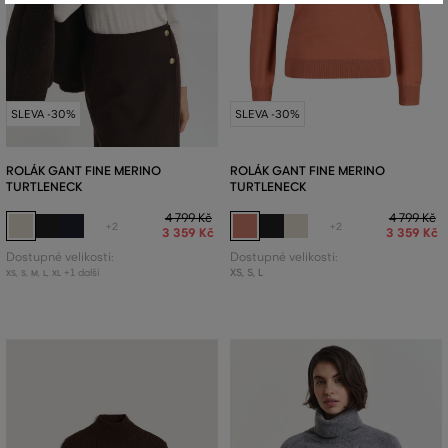
SLEVA -30%
SLEVA -30%
ROLÁK GANT FINE MERINO
ROLÁK GANT FINE MERINO
TURTLENECK
TURTLENECK
4 799 Kč
4 799 Kč
+2
+2
3 359 Kč
3 359 Kč
Dostupné velikosti:
Dostupné velikosti:
+1 další
XS
,
S
,
L
XS
,
S
,
M
,
L
,
XL