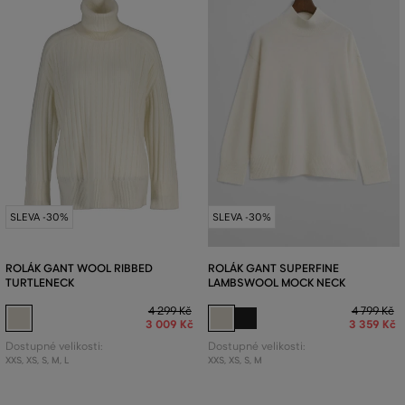
SLEVA -30%
SLEVA -30%
ROLÁK GANT WOOL RIBBED
ROLÁK GANT SUPERFINE
TURTLENECK
LAMBSWOOL MOCK NECK
4 299 Kč
4 799 Kč
3 009 Kč
3 359 Kč
Dostupné velikosti:
Dostupné velikosti:
XXS
,
XS
,
S
,
M
,
L
XXS
,
XS
,
S
,
M