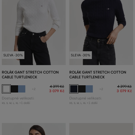
SLEVA -30%
SLEVA -30%
ROLÁK GANT STRETCH COTTON
ROLÁK GANT STRETCH COTTON
CABLE TURTLENECK
CABLE TURTLENECK
4 399 Kč
4 399 Kč
+2
+2
3 079 Kč
3 079 Kč
Dostupné velikosti:
Dostupné velikosti:
+1 další
+1 další
XS
,
S
,
M
,
L
,
XL
XS
,
S
,
M
,
L
,
XL