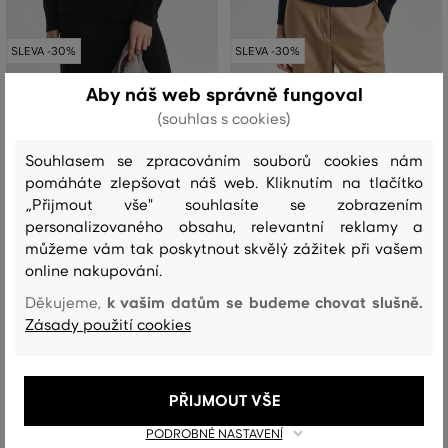
SLEVA -30%
SLEVA -30%
Aby náš web správně fungoval
ROLÁK GANT SUPERFINE
ROLÁK GANT FINE MERINO
(souhlas s cookies)
LAMBSWOOL MOCK NECK
TURTLENECK
4 799 Kč
4 799 Kč
Souhlasem se zpracováním souborů cookies nám
+2
3 359 Kč
3 359 Kč
pomáháte zlepšovat náš web. Kliknutím na tlačítko
Dostupné velikosti:
Dostupné velikosti:
„Přijmout vše" souhlasíte se zobrazením
XXS
,
XS
,
S
,
M
XS
,
S
,
M
,
L
personalizovaného obsahu, relevantní reklamy a
můžeme vám tak poskytnout skvělý zážitek při vašem
online nakupování.
k vašim datům se budeme chovat slušně.
Děkujeme,
Zásady použití cookies
PŘIJMOUT VŠE
PODROBNÉ NASTAVENÍ