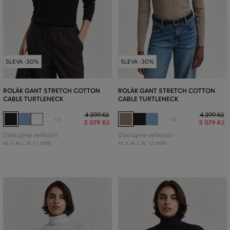
SLEVA -30%
SLEVA -30%
ROLÁK GANT STRETCH COTTON
ROLÁK GANT STRETCH COTTON
CABLE TURTLENECK
CABLE TURTLENECK
4 399 Kč
4 399 Kč
+2
+2
3 079 Kč
3 079 Kč
Dostupné velikosti:
Dostupné velikosti:
+1 další
+2 další
XS
,
S
,
M
,
L
,
XL
XS
,
S
,
M
,
L
,
XL