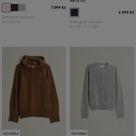
NECK SS
7 599 Kč
4 599 Kč
Dostupné velikosti:
XS
,
S
,
M
,
L
,
XL
Dostupné velikosti:
+1 další
XS
,
S
,
M
,
L
,
XL
NOVINKA
NOVINKA