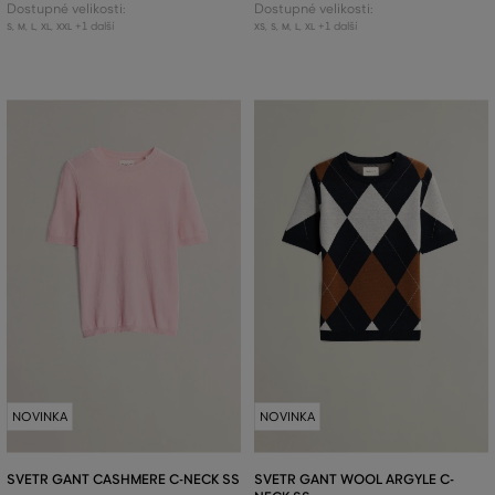
Dostupné velikosti:
Dostupné velikosti:
+1 další
+1 další
S
,
M
,
L
,
XL
,
XXL
XS
,
S
,
M
,
L
,
XL
NOVINKA
NOVINKA
SVETR GANT CASHMERE C-NECK SS
SVETR GANT WOOL ARGYLE C-