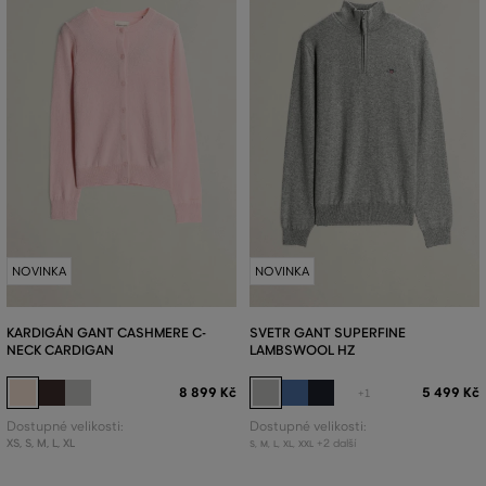
NOVINKA
NOVINKA
KARDIGÁN GANT CASHMERE C-
SVETR GANT SUPERFINE
NECK CARDIGAN
LAMBSWOOL HZ
8 899 Kč
5 499 Kč
+1
Dostupné velikosti:
Dostupné velikosti:
XS
,
S
,
M
,
L
,
XL
+2 další
S
,
M
,
L
,
XL
,
XXL