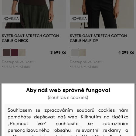
NOVINKA
NOVINKA
SVETR GANT STRETCH COTTON
SVETR GANT STRETCH COTTON
CABLE C-NECK
CABLE HALF-ZIP
3 699 Kč
4 299 Kč
Dostupné velikosti:
Dostupné velikosti:
+2 další
+2 další
XS
,
S
,
M
,
L
,
XL
XS
,
S
,
M
,
L
,
XL
Aby náš web správně fungoval
(souhlas s cookies)
Souhlasem se zpracováním souborů cookies nám
pomáháte zlepšovat náš web. Kliknutím na tlačítko
„Přijmout vše" souhlasíte se zobrazením
personalizovaného obsahu, relevantní reklamy a