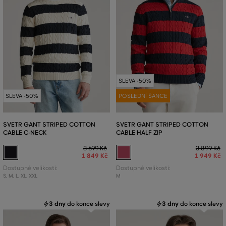
SLEVA -50%
SLEVA -50%
POSLEDNÍ ŠANCE
SVETR GANT STRIPED COTTON
SVETR GANT STRIPED COTTON
CABLE C-NECK
CABLE HALF ZIP
3 699 Kč
3 899 Kč
1 849 Kč
1 949 Kč
Dostupné velikosti:
Dostupné velikosti:
S
,
M
,
L
,
XL
,
XXL
M
3 dny
do konce slevy
3 dny
do konce slevy