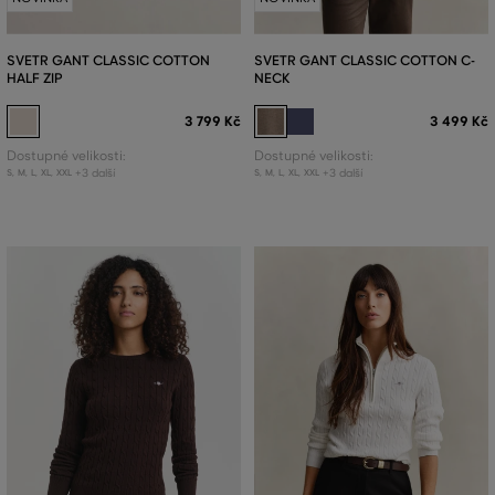
SVETR GANT CLASSIC COTTON
SVETR GANT CLASSIC COTTON C-
HALF ZIP
NECK
3 799 Kč
3 499 Kč
Dostupné velikosti:
Dostupné velikosti:
+3 další
+3 další
S
,
M
,
L
,
XL
,
XXL
S
,
M
,
L
,
XL
,
XXL