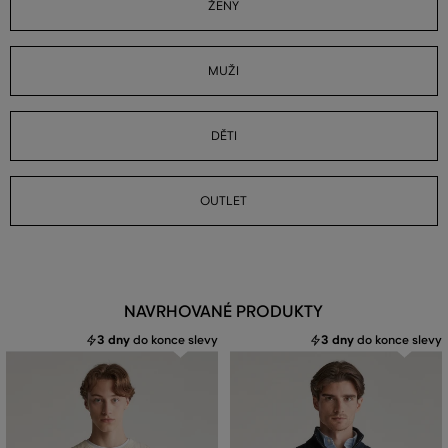
ŽENY
MUŽI
DĚTI
OUTLET
NAVRHOVANÉ PRODUKTY
3 dny
do konce slevy
3 dny
do konce slevy