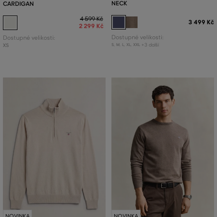
NECK
CARDIGAN
4 599 Kč
3 499 Kč
2 299 Kč
Dostupné velikosti:
Dostupné velikosti:
+3 další
XS
S
,
M
,
L
,
XL
,
XXL
NOVINKA
NOVINKA