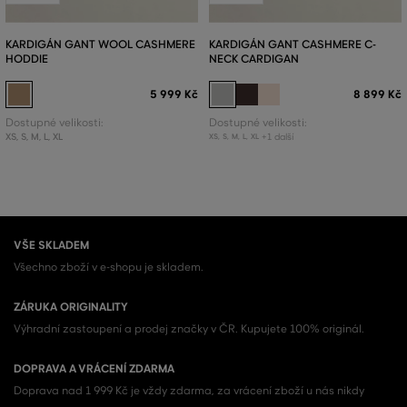
KARDIGÁN GANT WOOL CASHMERE
KARDIGÁN GANT CASHMERE C-
HODDIE
NECK CARDIGAN
5 999 Kč
8 899 Kč
Dostupné velikosti:
Dostupné velikosti:
XS
,
S
,
M
,
L
,
XL
+1 další
XS
,
S
,
M
,
L
,
XL
VŠE SKLADEM
Všechno zboží v e-shopu je skladem.
ZÁRUKA ORIGINALITY
Výhradní zastoupení a prodej značky v ČR. Kupujete 100% originál.
DOPRAVA A VRÁCENÍ ZDARMA
Doprava nad 1 999 Kč je vždy zdarma, za vrácení zboží u nás nikdy