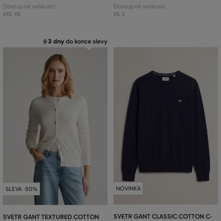
Dostupné velikosti:
Dostupné velikosti:
XXS
,
XS
XS
,
S
3 dny
do konce slevy
NOVINKA
SLEVA -50%
SVETR GANT CLASSIC COTTON C-
SVETR GANT TEXTURED COTTON