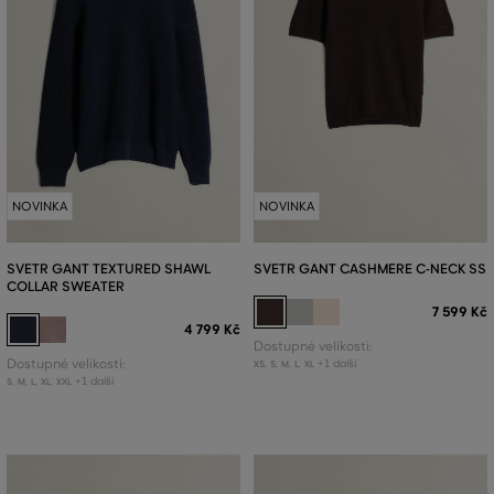
NOVINKA
NOVINKA
SVETR GANT TEXTURED SHAWL
SVETR GANT CASHMERE C-NECK SS
COLLAR SWEATER
7 599 Kč
4 799 Kč
Dostupné velikosti:
Dostupné velikosti:
+1 další
XS
,
S
,
M
,
L
,
XL
+1 další
S
,
M
,
L
,
XL
,
XXL