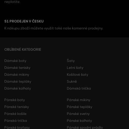
neplatíte.
51 PRODEJEN V ČESKU
K nákupu zboží můžete využít také naše kamenné prodejny.
OBLÍBENÉ KATEGORIE
Dámské boty
Šaty
Dámské tenisky
Letní šaty
Dámské mikiny
Košilové šaty
Dámské tepláky
Sukně
Dámské kalhoty
Dámská trička
Pánské boty
Pánské mikiny
Pánské tenisky
Pánské tepláky
Pánské košile
Pánské svetry
Pánská trička
Pánské kalhoty
Pánské kraťasy
Pánské spodní prádlo