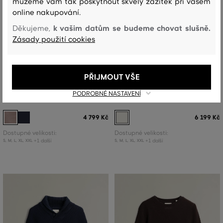
můžeme vám tak poskytnout skvělý zážitek při vašem
online nakupování.
k vašim datům se budeme chovat slušně.
Děkujeme,
Zásady použití cookies
NOVINKA
NOVINKA
PŘIJMOUT VŠE
SVETR GANT TEXTURED SHAWL
SVETR GANT WOOL BLEND CABLE
PODROBNÉ NASTAVENÍ
COLLAR SWEATER
KNIT HALF ZIP
4 799 Kč
6 199 Kč
Dostupné velikosti:
Dostupné velikosti:
+1 další
+1 další
S
,
M
,
L
,
XL
,
XXL
S
,
M
,
L
,
XL
,
XXL