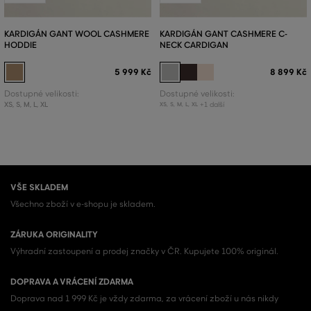
KARDIGÁN GANT WOOL CASHMERE
KARDIGÁN GANT CASHMERE C-
HODDIE
NECK CARDIGAN
5 999 Kč
8 899 Kč
Dostupné velikosti:
Dostupné velikosti:
XS
,
S
,
M
,
L
,
XL
+1 další
XS
,
S
,
M
,
L
,
XL
VŠE SKLADEM
Všechno zboží v e-shopu je skladem.
ZÁRUKA ORIGINALITY
Výhradní zastoupení a prodej značky v ČR. Kupujete 100% originál.
DOPRAVA A VRÁCENÍ ZDARMA
Doprava nad 1 999 Kč je vždy zdarma, za vrácení zboží u nás nikdy