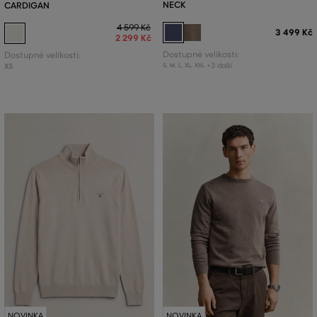
NECK
CARDIGAN
4 599 Kč
3 499 Kč
2 299 Kč
Dostupné velikosti:
Dostupné velikosti:
+3 další
XS
S
,
M
,
L
,
XL
,
XXL
NOVINKA
NOVINKA