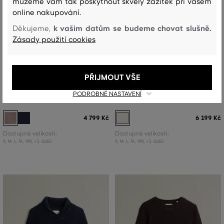
můžeme vám tak poskytnout skvělý zážitek při vašem
online nakupování.
k vašim datům se budeme chovat slušně.
Děkujeme,
Zásady použití cookies
NOVINKA
NOVINKA
PŘIJMOUT VŠE
SVETR GANT TEXTURED SHAWL
SVETR GANT WOOL BLEND CABLE
PODROBNÉ NASTAVENÍ
COLLAR SWEATER
KNIT HALF ZIP
4 799 Kč
6 199 Kč
Dostupné velikosti:
Dostupné velikosti:
+1 další
+1 další
S
,
M
,
L
,
XL
,
XXL
S
,
M
,
L
,
XL
,
XXL