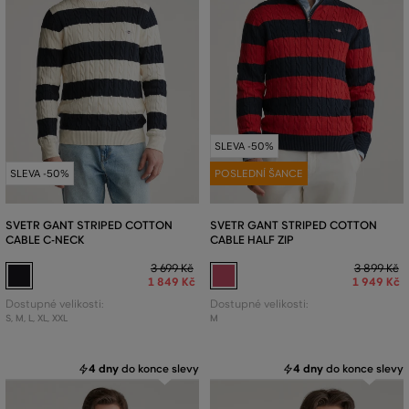
SLEVA -50%
SLEVA -50%
POSLEDNÍ ŠANCE
SVETR GANT STRIPED COTTON
SVETR GANT STRIPED COTTON
CABLE C-NECK
CABLE HALF ZIP
3 699 Kč
3 899 Kč
1 849 Kč
1 949 Kč
Dostupné velikosti:
Dostupné velikosti:
S
,
M
,
L
,
XL
,
XXL
M
4 dny
do konce slevy
4 dny
do konce slevy