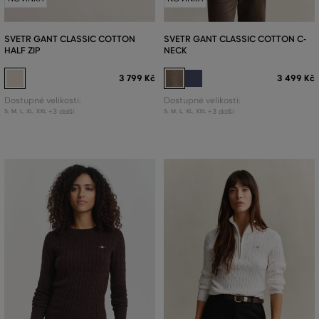
SVETR GANT CLASSIC COTTON
SVETR GANT CLASSIC COTTON C-
HALF ZIP
NECK
3 799 Kč
3 499 Kč
Dostupné velikosti:
Dostupné velikosti:
+3 další
+3 další
S
,
M
,
L
,
XL
,
XXL
S
,
M
,
L
,
XL
,
XXL