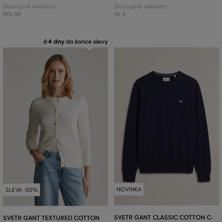
Dostupné velikosti:
Dostupné velikosti:
XXS
,
XS
XS
,
S
4 dny
do konce slevy
NOVINKA
SLEVA -50%
SVETR GANT CLASSIC COTTON C-
SVETR GANT TEXTURED COTTON