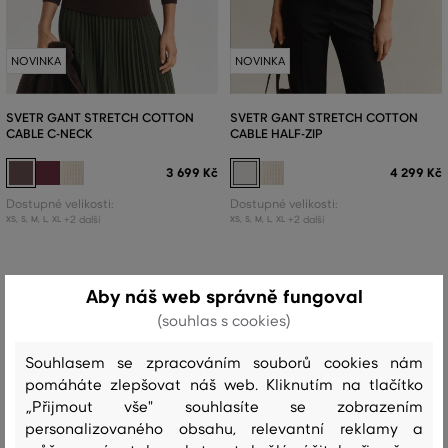
NOVINKA
NOVINKA
SVETR GANT STRETCH COTTON
SVETR GANT STRETCH COTTON
CABLE C-NECK
CABLE HALF-ZIP
3 699 Kč
4 299 Kč
Dostupné velikosti:
Dostupné velikosti:
+2 další
+2 další
XS
,
S
,
M
,
L
,
XL
XS
,
S
,
M
,
L
,
XL
Aby náš web správně fungoval
(souhlas s cookies)
Souhlasem se zpracováním souborů cookies nám
pomáháte zlepšovat náš web. Kliknutím na tlačítko
„Přijmout vše" souhlasíte se zobrazením
personalizovaného obsahu, relevantní reklamy a