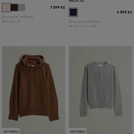
NECK SS
7 599 Kč
4 599 Kč
Dostupné velikosti:
XS
,
S
,
M
,
L
,
XL
Dostupné velikosti:
+1 další
XS
,
S
,
M
,
L
,
XL
NOVINKA
NOVINKA