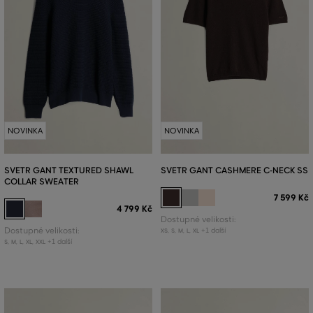
NOVINKA
NOVINKA
SVETR GANT TEXTURED SHAWL
SVETR GANT CASHMERE C-NECK SS
COLLAR SWEATER
7 599 Kč
4 799 Kč
Dostupné velikosti:
Dostupné velikosti:
+1 další
XS
,
S
,
M
,
L
,
XL
+1 další
S
,
M
,
L
,
XL
,
XXL