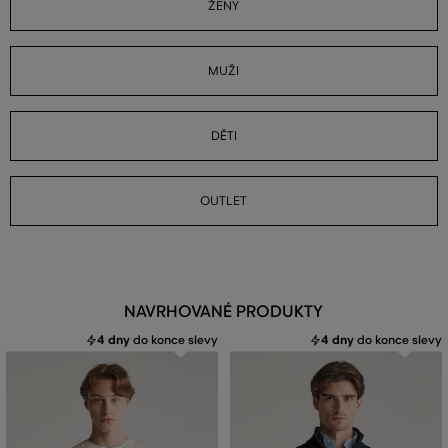
ŽENY
MUŽI
DĚTI
OUTLET
NAVRHOVANÉ PRODUKTY
4 dny
do konce slevy
4 dny
do konce slevy