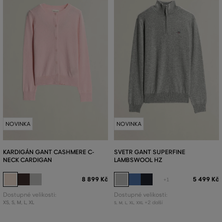
NOVINKA
NOVINKA
KARDIGÁN GANT CASHMERE C-
SVETR GANT SUPERFINE
NECK CARDIGAN
LAMBSWOOL HZ
8 899 Kč
5 499 Kč
+1
Dostupné velikosti:
Dostupné velikosti:
XS
,
S
,
M
,
L
,
XL
+2 další
S
,
M
,
L
,
XL
,
XXL