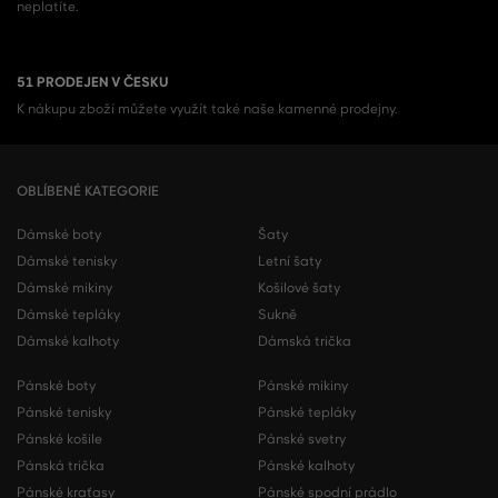
neplatíte.
51 PRODEJEN V ČESKU
K nákupu zboží můžete využít také naše kamenné prodejny.
OBLÍBENÉ KATEGORIE
Dámské boty
Šaty
Dámské tenisky
Letní šaty
Dámské mikiny
Košilové šaty
Dámské tepláky
Sukně
Dámské kalhoty
Dámská trička
Pánské boty
Pánské mikiny
Pánské tenisky
Pánské tepláky
Pánské košile
Pánské svetry
Pánská trička
Pánské kalhoty
Pánské kraťasy
Pánské spodní prádlo