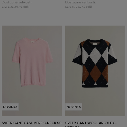
Dostupné velikosti:
Dostupné velikosti:
+1 další
+1 další
S
,
M
,
L
,
XL
,
XXL
XS
,
S
,
M
,
L
,
XL
NOVINKA
NOVINKA
SVETR GANT CASHMERE C-NECK SS
SVETR GANT WOOL ARGYLE C-