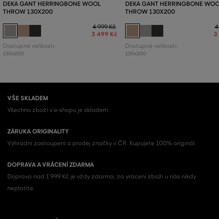
DEKA GANT HERRINGBONE WOOL
DEKA GANT HERRINGBONE WO
THROW 130X200
THROW 130X200
4 999 Kč
4
3 499 Kč
3
Dostupné velikosti:
Dostupné velikosti:
130x200
130x200
VŠE SKLADEM
Všechno zboží v e-shopu je skladem.
ZÁRUKA ORIGINALITY
Výhradní zastoupení a prodej značky v ČR. Kupujete 100% originál.
DOPRAVA A VRÁCENÍ ZDARMA
Doprava nad 1 999 Kč je vždy zdarma, za vrácení zboží u nás nikdy
neplatíte.