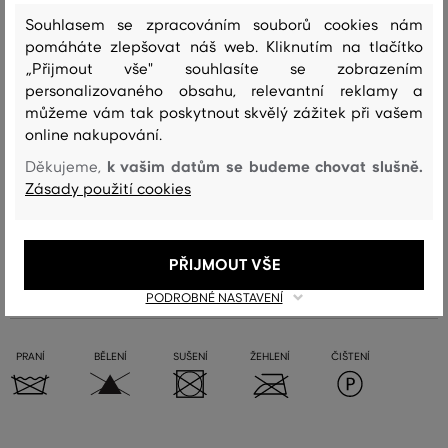
Souhlasem se zpracováním souborů cookies nám
pomáháte zlepšovat náš web. Kliknutím na tlačítko
Sezóna: FW24
Kód produktu
853103102-624-GH-604-130x180
„Přijmout vše" souhlasíte se zobrazením
personalizovaného obsahu, relevantní reklamy a
Složení
můžeme vám tak poskytnout skvělý zážitek při vašem
online nakupování.
k vašim datům se budeme chovat slušně.
Děkujeme,
vrchní materiál
Zásady použití cookies
VLNA
100 %
PŘIJMOUT VŠE
Péče
PODROBNÉ NASTAVENÍ
PRANÍ
BĚLENÍ
SUŠENÍ
ŽEHLENÍ
ČIŠTENÍ