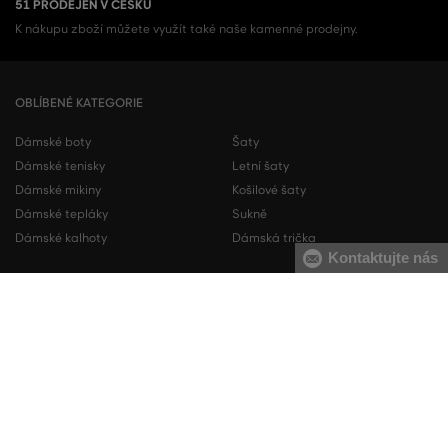
51 PRODEJEN V ČESKU
K nákupu zboží můžete využít také naše kamenné prodejny.
OBLÍBENÉ KATEGORIE
Dámské boty
Šaty
Dámské tenisky
Letní šaty
Dámské mikiny
Košilové šaty
Dámské tepláky
Sukně
Dámské kalhoty
Dámská trička
Kontaktujte nás
Pánské boty
Pánské mikiny
Pánské tenisky
Pánské tepláky
Pánské košile
Pánské svetry
Pánská trička
Pánské kalhoty
Pánské kraťasy
Pánské spodní prádlo