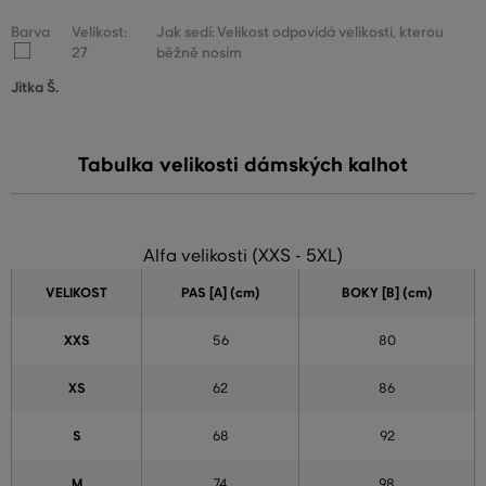
Barva
Velikost:
Jak sedí: Velikost odpovídá velikosti, kterou
27
běžně nosím
Jitka Š.
Tabulka velikosti dámských kalhot
Alfa velikosti (XXS - 5XL)
VELIKOST
PAS [A] (cm)
BOKY [B] (cm)
XXS
56
80
XS
62
86
S
68
92
M
74
98