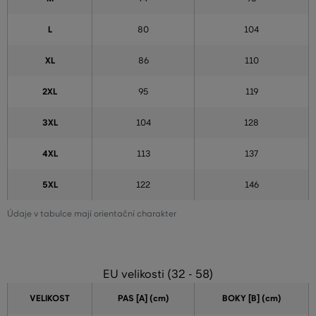
L
80
104
XL
86
110
2XL
95
119
3XL
104
128
4XL
113
137
5XL
122
146
Údaje v tabulce mají orientační charakter
EU velikosti (32 - 58)
VELIKOST
PAS [A] (cm)
BOKY [B] (cm)