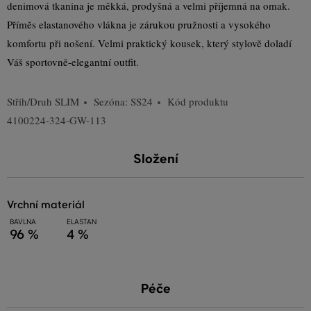
denimová tkanina je měkká, prodyšná a velmi příjemná na omak.
Příměs elastanového vlákna je zárukou pružnosti a vysokého
komfortu při nošení. Velmi praktický kousek, který stylově doladí
Váš sportovně-elegantní outfit.
Střih/Druh
SLIM
Sezóna: SS24
Kód produktu
4100224-324-GW-113
Složení
vrchní materiál
BAVLNA
ELASTAN
96 %
4 %
Péče