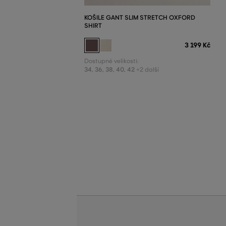
KOŠILE GANT SLIM STRETCH OXFORD
SHIRT
3 199 Kč
Dostupné velikosti:
34
,
36
,
38
,
40
,
42
+2 další