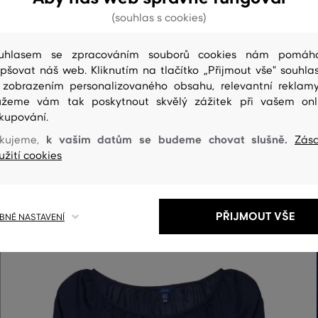
(souhlas s cookies)
uhlasem se zpracováním souborů cookies nám pomáh
epšovat náš web. Kliknutím na tlačítko „Přijmout vše" souhlas
 zobrazením personalizovaného obsahu, relevantní reklam
žeme vám tak poskytnout skvělý zážitek při vašem onl
kupování.
k vašim datům se budeme chovat slušně.
kujeme,
Zás
užití cookies
PŘIJMOUT VŠE
NÉ NASTAVENÍ