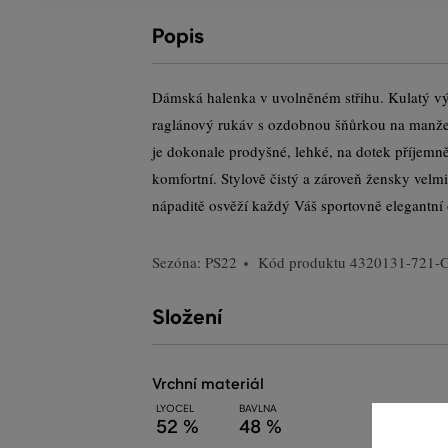
Popis
Dámská halenka v uvolněném střihu. Kulatý výs
raglánový rukáv s ozdobnou šňůrkou na manžetě
je dokonale prodyšné, lehké, na dotek příjem
komfortní. Stylově čistý a zároveň žensky velm
nápaditě osvěží každý Váš sportovně elegantní o
Sezóna: PS22
Kód produktu
4320131-721-
Složení
vrchní materiál
LYOCEL
BAVLNA
52 %
48 %