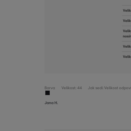
Veli
Veli
Veli
nosí
Velik
Veli
Barva
Velikost: 44
Jak sedí: Velikost odpov
Jana H.