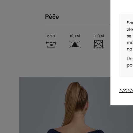
Péče
So
zl
se
PRANÍ
BĚLENÍ
SUŠENÍ
ŽEHLENÍ
mů
na
Dě
po
PODROB