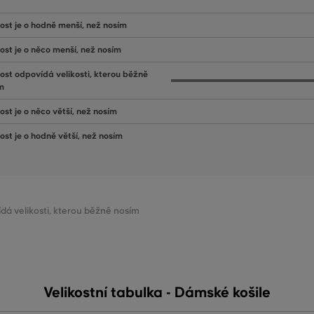
kost je o hodně menší, než nosím
kost je o něco menší, než nosím
kost odpovídá velikosti, kterou běžně
m
ost je o něco větší, než nosím
kost je o hodně větší, než nosím
ídá velikosti, kterou běžně nosím
Velikostní tabulka - Dámské košile