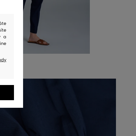
áte
íte
y a
ine
ady