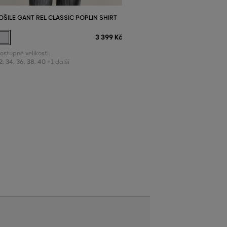
OŠILE GANT REL CLASSIC POPLIN SHIRT
3 399 Kč
ostupné velikosti:
2
,
34
,
36
,
38
,
40
+1 další