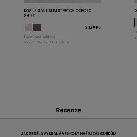
KOŠILE GANT SLIM STRETCH OXFORD
K
SHIRT
3 199 Kč
D
Dostupné velikosti:
3
32
,
34
,
36
,
38
,
40
+3 další
Recenze
JAK SEDĚLA VYBRANÁ VELIKOST NAŠIM ZÁKAZNÍKŮM