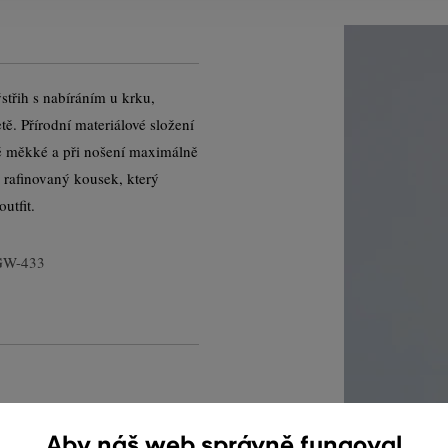
třih s nabíráním u krku,
. Přírodní materiálové složení
ně měkké a při nošení maximálně
i rafinovaný kousek, který
utfit.
GW-433
Aby náš web správně fungoval