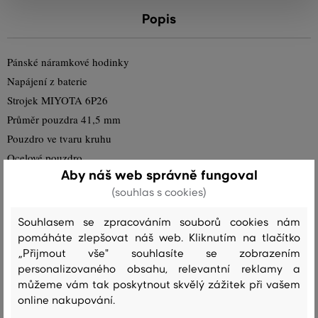
Popis
Pánské náramkové hodinky
Napájení z baterie
Strojek MIYOTA 6P26
Průměr pouzdra 41,5 mm
Pouzdro ve tvaru kruhu
Ocelové pouzdro
Aby náš web správně fungoval
Stříbrná barva pouzdra
(souhlas s cookies)
Ocelový tah
Stříbrná barva tahu
Souhlasem se zpracováním souborů cookies nám
Ručičkový ciferník
pomáháte zlepšovat náš web. Kliknutím na tlačítko
Bílá barva ciferníku
„Přijmout vše" souhlasíte se zobrazením
personalizovaného obsahu, relevantní reklamy a
Ciferník s dvanácti indexy
můžeme vám tak poskytnout skvělý zážitek při vašem
Materiál skla - minerální sklo
online nakupování.
Odolné proti vodě během sprchování a mytí