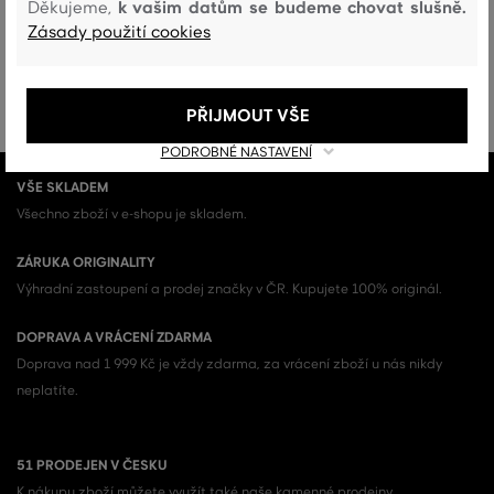
k vašim datům se budeme chovat slušně.
Děkujeme,
Datum
Zásady použití cookies
Kód produktu
G105003-0-GT-KOM
PŘIJMOUT VŠE
PODROBNÉ NASTAVENÍ
VŠE SKLADEM
Všechno zboží v e-shopu je skladem.
ZÁRUKA ORIGINALITY
Výhradní zastoupení a prodej značky v ČR. Kupujete 100% originál.
DOPRAVA A VRÁCENÍ ZDARMA
Doprava nad 1 999 Kč je vždy zdarma, za vrácení zboží u nás nikdy
neplatíte.
51 PRODEJEN V ČESKU
K nákupu zboží můžete využít také naše kamenné prodejny.