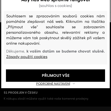
(souhlas s cookies)
Souhlasem se zpracováním souborů cookies nám
pomáháte zlepšovat náš web. Kliknutím na tlačítko
„Přijmout vše" souhlasíte se zobrazením
VŠE SKLADEM
personalizovaného obsahu, relevantní reklamy a
Všechno zboží v e-shopu je skladem.
můžeme vám tak poskytnout skvělý zážitek při vašem
online nakupování.
ZÁRUKA ORIGINALITY
k vašim datům se budeme chovat slušně.
Děkujeme,
Výhradní zastoupení a prodej značky v ČR. Kupujete 100% originál.
Zásady použití cookies
DOPRAVA A VRÁCENÍ ZDARMA
Doprava nad 1 999 Kč je vždy zdarma, za vrácení zboží u nás nikdy
PŘIJMOUT VŠE
neplatíte.
PODROBNÉ NASTAVENÍ
51 PRODEJEN V ČESKU
K nákupu zboží můžete využít také naše kamenné prodejny.