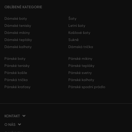
OBLÍBENÉ KATEGORIE
Dámské boty
Šaty
Dámské tenisky
Letní šaty
Dámské mikiny
Košilové šaty
Dámské tepláky
Sukně
Dámské kalhoty
Dámská trička
Pánské boty
Pánské mikiny
Pánské tenisky
Pánské tepláky
Pánské košile
Pánské svetry
Pánská trička
Pánské kalhoty
Pánské kraťasy
Pánské spodní prádlo
KONTAKT
O NÁS
VERMONT Services Slovakia s. r. o.
Vlčie hrdlo 53