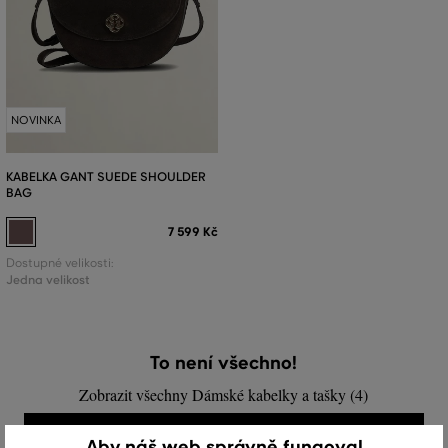
NOVINKA
KABELKA GANT SUEDE SHOULDER
BAG
7 599 Kč
Dostupné velikosti:
Jedna velikost
To není všechno!
Zobrazit všechny Dámské kabelky a tašky (4)
DÁMSKÉ KABELKY A TAŠKY (4)
Aby náš web správně fungoval