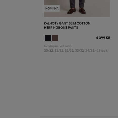
NOVINKA
KALHOTY GANT SLIM COTTON
HERRINGBONE PANTS
4 399 Kč
Dostupné velikosti:
30/32
,
31/32
,
32/32
,
33/32
,
34/32
+13 další