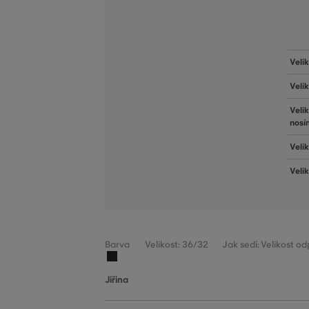
Veli
Veli
Veli
nosí
Velik
Veli
Barva
Velikost: 36/32
Jak sedí: Velikost o
Jiřina