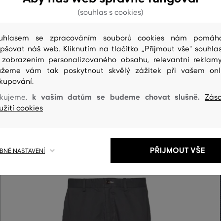
(souhlas s cookies)
uhlasem se zpracováním souborů cookies nám pomáh
epšovat náš web. Kliknutím na tlačítko „Přijmout vše" souhlas
 zobrazením personalizovaného obsahu, relevantní reklam
žeme vám tak poskytnout skvělý zážitek při vašem onl
kupování.
ČIŠTENÍ
k vašim datům se budeme chovat slušně.
kujeme,
Zás
užití cookies
PŘIJMOUT VŠE
NÉ NASTAVENÍ