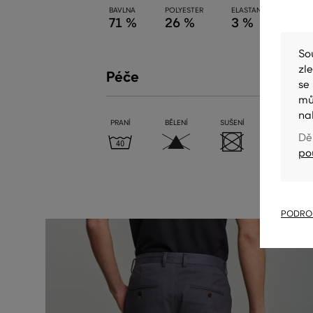
BAVLNA
POLYESTER
ELASTAN
71 %
26 %
3 %
So
zl
Péče
se
mů
na
PRANÍ
BĚLENÍ
SUŠENÍ
ŽEHLENÍ
Dě
po
PODROB