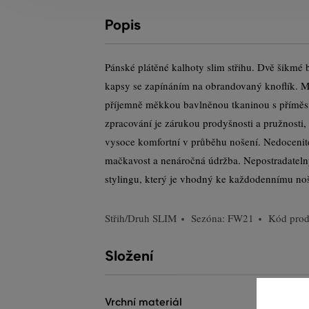
Popis
Pánské plátěné kalhoty slim střihu. Dvě šikmé 
kapsy se zapínáním na obrandovaný knoflík. Ma
příjemně měkkou bavlněnou tkaninou s příměsí 
zpracování je zárukou prodyšnosti a pružnosti,
vysoce komfortní v průběhu nošení. Nedoceni
mačkavost a nenáročná údržba. Nepostradateln
stylingu, který je vhodný ke každodennímu noš
Střih/Druh
SLIM
Sezóna: FW21
Kód pro
Složení
vrchní materiál