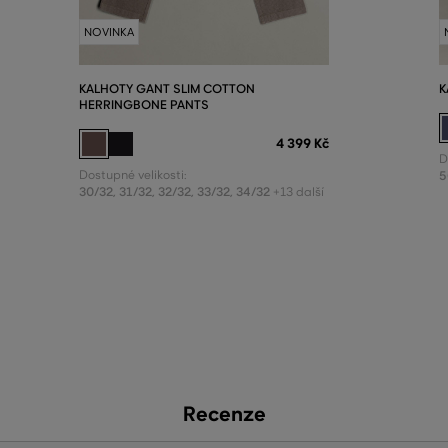
NOVINKA
KALHOTY GANT SLIM COTTON
K
HERRINGBONE PANTS
4 399 Kč
D
Dostupné velikosti:
5
30/32
,
31/32
,
32/32
,
33/32
,
34/32
+13 další
Recenze