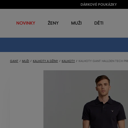
DÁRKOVÉ POUKÁZKY
NOVINKY
ŽENY
MUŽI
DĚTI
GANT
MUŽI
KALHOTY A DŽÍNY
KALHOTY
KALHOTY GANT HALLDEN TECH PR