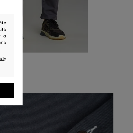
áte
íte
y a
ine
ady