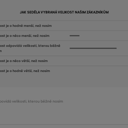
JAK SEDĚLA VYBRANÁ VELIKOST NAŠIM ZÁKAZNÍKŮM
kost je o hodně menší, než nosím
kost je o něco menší, než nosím
kost odpovídá velikosti, kterou běžně
m
ost je o něco větší, než nosím
kost je o hodně větší, než nosím
dpovídá velikosti, kterou běžně nosím