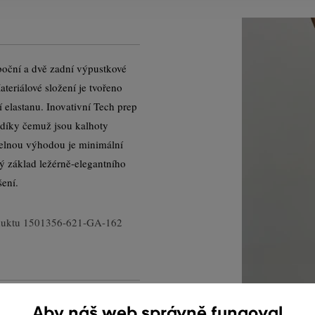
boční a dvě zadní výpustkové
teriálové složení je tvořeno
elastanu. Inovativní Tech prep
 díky čemuž jsou kalhoty
telnou výhodou je minimální
ý základ ležérně-elegantního
ení.
duktu
1501356-621-GA-162
Aby náš web správně fungoval