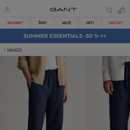
NOVINKY
ŽENY
MUŽI
DĚTI
OUTLET
SUMMER ESSENTIALS -50 % >>
KALHOTY