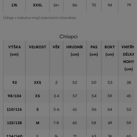
176
XXXL
16+
86
70
94
79
Údaje v tabulce mají orientační charakter
Chlapci
VÝŠKA
VELIKOST
VĚK
HRUDNÍK
PAS
BOKY
VNITŘNÍ
(cm)
(cm)
(cm)
(cm)
DÉLKA
NOHY
(cm)
92
XXS
2
52
50
53
38
98/104
XS
3-4
57
54
59
45
110/116
S
5-6
61
56
64
52
122/128
M
7-8
65
58
69
59
134/140
L
9-
71
63
74
65