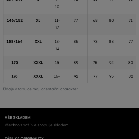
10
146/152
XL
11-
77
68
80
71
12
158/164
XXL
13-
85
73
88
77
14
170
XXXL
15
89
75
92
80
176
XXXL
16+
92
77
95
82
Údaje v tabulce mají orientační charakter
VŠE SKLADEM
Všechno zboží v e-shopu je skladem.
ZÁRUKA ORIGINALITY