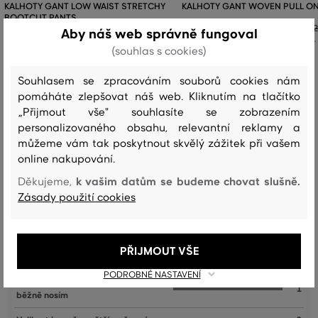
KALHOTY GANT LOW WAIST STRETCHY
KALHOTY GANT WOVEN PULL ON
BOOTCUT PANTS
2
Aby náš web správně fungoval
1
2 599 Kč
(souhlas s cookies)
1 299 Kč
Dostupné velikosti:
Dostupné velikosti:
122/128
146/152
,
158/164
,
170
,
176
Souhlasem se zpracováním souborů cookies nám
pomáháte zlepšovat náš web. Kliknutím na tlačítko
„Přijmout vše" souhlasíte se zobrazením
personalizovaného obsahu, relevantní reklamy a
můžeme vám tak poskytnout skvělý zážitek při vašem
Recenze
online nakupování.
k vašim datům se budeme chovat slušně.
Děkujeme,
JAK SEDĚLA VYBRANÁ VELIKOST NAŠIM ZÁKAZNÍKŮM
Zásady použití cookies
Velikost je o hodně menší, než
0
nosím
PŘIJMOUT VŠE
Velikost je o něco menší, než nosím
0
PODROBNÉ NASTAVENÍ
Velikost odpovídá velikosti, kterou
1
běžně nosím