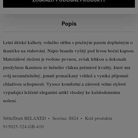
Popis
Letní dětské kalhoty volného střihu s pružným pasem doplněným o
tkaničku na stahování. Nápis brandu vyšitý pod levou boční kapsou.
Materiálové složení je tvořeno pevnou, avšak lehkou a dokonale
prodyšnou tkaninou ze lněného vlákna prémiové kvality, které má
svůj nezaměnitelný, jemně pomačkaný vzhled a vyniká příjemně
chladivou schopností. Vysoce komfortní a zároveň velmi stylově
vypadající ležérně-elegantní artikl vhodný ke každodennímu
nošení.
Střih/Druh
RELAXED
Sezóna: SS24
Kód produktu
915025-324-GB-410