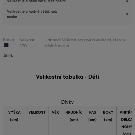
Velikost je o něco větší, než nosím
0
Velikost je o hodně větší, než
0
nosím
Barva
Velikost:
Jak sedí: Velikost odpovídá velikosti, kterou
170
běžně nosím
Jiří H.
Velikostní tabulka - Děti
Dívky
VÝŠKA
VELIKOST
VĚK
HRUDNÍK
PAS
BOKY
VNITŘNÍ
(cm)
(cm)
(cm)
(cm)
DÉLKA
NOHY
(cm)