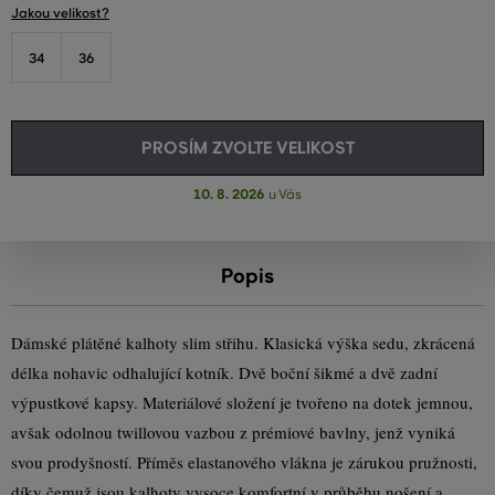
Jakou velikost?
34
36
PROSÍM ZVOLTE VELIKOST
10. 8. 2026
u Vás
Popis
Dámské plátěné kalhoty slim střihu. Klasická výška sedu, zkrácená
délka nohavic odhalující kotník. Dvě boční šikmé a dvě zadní
výpustkové kapsy. Materiálové složení je tvořeno na dotek jemnou,
avšak odolnou twillovou vazbou z prémiové bavlny, jenž vyniká
svou prodyšností. Příměs elastanového vlákna je zárukou pružnosti,
díky čemuž jsou kalhoty vysoce komfortní v průběhu nošení a