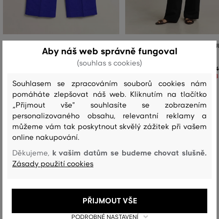
KALHOTY GANT LINEN BLEND PULL ON
KALHOTY GANT LINEN BLEND PU
Aby náš web správně fungoval
PANTS
PANTS
(souhlas s cookies)
4 399 Kč
4
+4
+4
3 079 Kč
3
Souhlasem se zpracováním souborů cookies nám
Dostupné velikosti:
Dostupné velikosti:
pomáháte zlepšovat náš web. Kliknutím na tlačítko
+2 další
+1 další
32
,
34
,
36
,
38
,
40
32
,
34
,
36
,
38
,
40
„Přijmout vše" souhlasíte se zobrazením
personalizovaného obsahu, relevantní reklamy a
můžeme vám tak poskytnout skvělý zážitek při vašem
online nakupování.
Recenze
k vašim datům se budeme chovat slušně.
Děkujeme,
Zásady použití cookies
JAK SEDĚLA VYBRANÁ VELIKOST NAŠIM ZÁKAZNÍKŮM
Velikost je o hodně menší, než
0
PŘIJMOUT VŠE
nosím
PODROBNÉ NASTAVENÍ