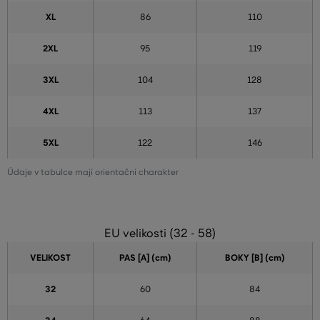
XL
86
110
2XL
95
119
3XL
104
128
4XL
113
137
5XL
122
146
Údaje v tabulce mají orientační charakter
EU velikosti (32 - 58)
VELIKOST
PAS [A] (cm)
BOKY [B] (cm)
32
60
84