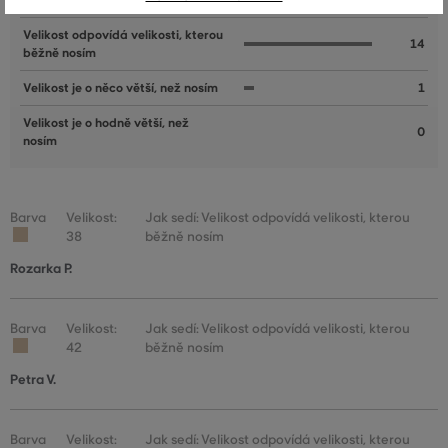
Velikost je o něco menší, než nosím
1
Velikost odpovídá velikosti, kterou
14
běžně nosím
Velikost je o něco větší, než nosím
1
Velikost je o hodně větší, než
0
nosím
Barva
Velikost:
Jak sedí: Velikost odpovídá velikosti, kterou
38
běžně nosím
Rozarka P.
Barva
Velikost:
Jak sedí: Velikost odpovídá velikosti, kterou
42
běžně nosím
Petra V.
Barva
Velikost:
Jak sedí: Velikost odpovídá velikosti, kterou