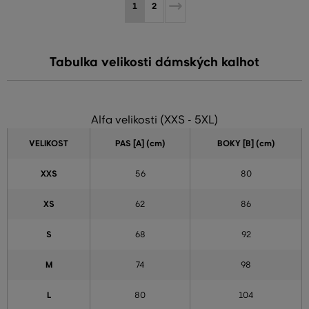
1
2
Tabulka velikosti dámských kalhot
Alfa velikosti (XXS - 5XL)
VELIKOST
PAS [A] (cm)
BOKY [B] (cm)
XXS
56
80
XS
62
86
S
68
92
M
74
98
L
80
104