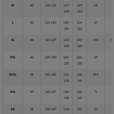
M
40
110-113
107-
109-
64
5
109
113
L
42
114-120
110-
114-
67
5
119
121
XL
44
121-127
120-
122-
67,5
54
125
125
XXL
46
128-140
126-
126-
69
5
132
135
XXXL
48
141-142
133-
136-
69,5
5
135
141
4XL
49
143-147
136-
148-
71
5
145
147
38
38
102-107
102-
102-
81
5