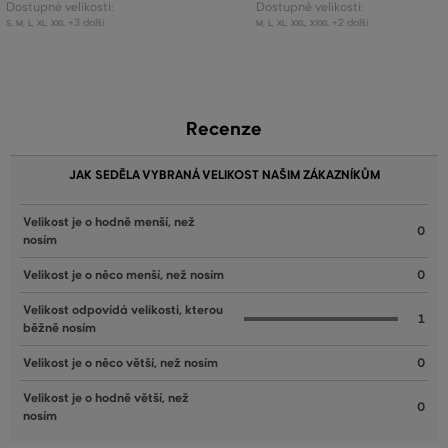
Dostupné velikosti:
Dostupné velikosti:
+3 další
+2 další
S
,
M
,
L
,
XL
,
XXL
M
,
L
,
XL
,
XXL
,
XXXL
Recenze
JAK SEDĚLA VYBRANÁ VELIKOST NAŠIM ZÁKAZNÍKŮM
Velikost je o hodně menší, než
0
nosím
Velikost je o něco menší, než nosím
0
Velikost odpovídá velikosti, kterou
1
běžně nosím
Velikost je o něco větší, než nosím
0
Velikost je o hodně větší, než
0
nosím