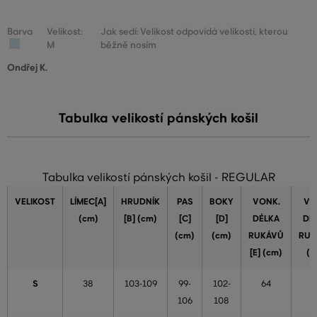
Barva
Velikost:
Jak sedí: Velikost odpovídá velikosti, kterou
M
běžně nosím
Ondřej K.
Tabulka velikostí pánských košil
Tabulka velikostí pánských košil - REGULAR
VELIKOST
LÍMEC[A]
HRUDNÍK
PAS
BOKY
VONK.
VN
(cm)
[B] (cm)
[C]
[D]
DÉLKA
DÉ
(cm)
(cm)
RUKÁVŮ
RUK
[E] (cm)
(c
S
38
103-109
99-
102-
64
5
106
108