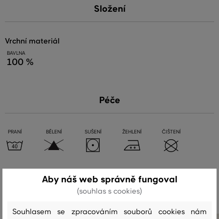
Složení
vrchní materiál
BAVLNA
100 %
Péče
PRANÍ
BĚLENÍ
SUŠENÍ
ŽEHLENÍ
ČIŠTENÍ
Aby náš web správně fungoval
Doporučené produkty
(souhlas s cookies)
Souhlasem se zpracováním souborů cookies nám