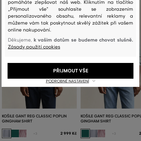
pomáháte zlepšovat náš web. Kliknutím na tlačítko
„Přijmout vše" souhlasíte se zobrazením
personalizovaného obsahu, relevantní reklamy a
můžeme vám tak poskytnout skvělý zážitek při vašem
online nakupování.
k vašim datům se budeme chovat slušně.
Děkujeme,
Zásady použití cookies
PŘIJMOUT VŠE
PODROBNÉ NASTAVENÍ
KOŠILE GANT REG CLASSIC POPLIN
KOŠILE GANT REG CLASSIC POP
GINGHAM SHIRT
GINGHAM SHIRT
2 999 Kč
+3
+3