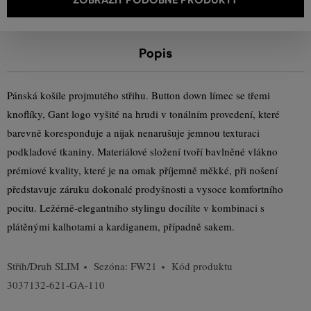
Popis
Pánská košile projmutého střihu. Button down límec se třemi
knoflíky, Gant logo vyšité na hrudi v tonálním provedení, které
barevně koresponduje a nijak nenarušuje jemnou texturaci
podkladové tkaniny. Materiálové složení tvoří bavlněné vlákno
prémiové kvality, které je na omak příjemně měkké, při nošení
představuje záruku dokonalé prodyšnosti a vysoce komfortního
pocitu. Ležérně-elegantního stylingu docílíte v kombinaci s
plátěnými kalhotami a kardiganem, případně sakem.
Střih/Druh
SLIM
Sezóna: FW21
Kód produktu
3037132-621-GA-110