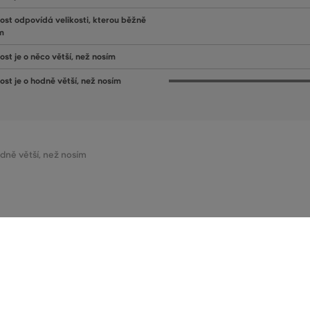
kost odpovídá velikosti, kterou běžně
m
ost je o něco větší, než nosím
kost je o hodně větší, než nosím
hodně větší, než nosím
Velikostní tabulka - Dámské košile
CELKOVÁ DÉLKA (cm)
HRUDNÍK (CM) [A]