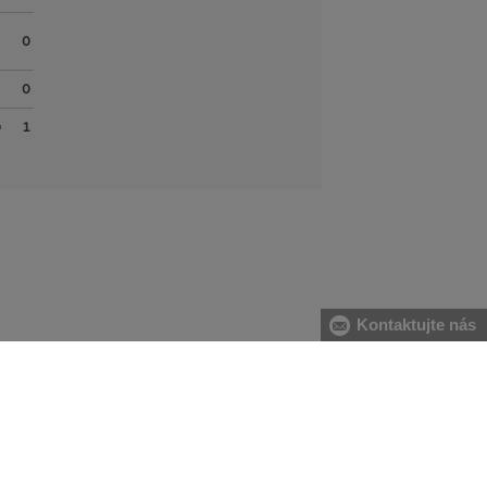
0
0
1
Kontaktujte nás
PAS (CM) [B]
BOKY (CM) [C]