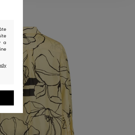
áte
íte
y a
ine
ady