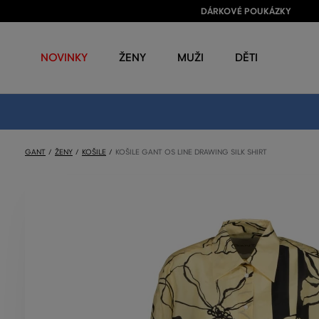
DÁRKOVÉ POUKÁZKY
NOVINKY
ŽENY
MUŽI
DĚTI
GANT
ŽENY
KOŠILE
KOŠILE GANT OS LINE DRAWING SILK SHIRT