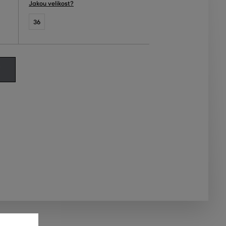
Jakou velikost?
36