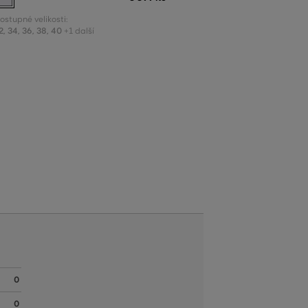
ostupné velikosti:
2
,
34
,
36
,
38
,
40
+1 další
0
0