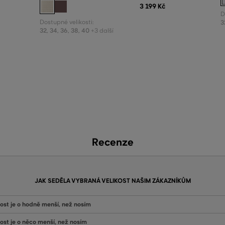
3 199 Kč
D
Dostupné velikosti:
3
32
,
34
,
36
,
38
,
40
+3 další
Recenze
JAK SEDĚLA VYBRANÁ VELIKOST NAŠIM ZÁKAZNÍKŮM
kost je o hodně menší, než nosím
kost je o něco menší, než nosím