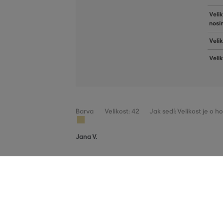
Veli
nosí
Velik
Veli
Barva
Velikost: 42
Jak sedí: Velikost je o 
Jana V.
VELIKOST
LÍMEC (cm)