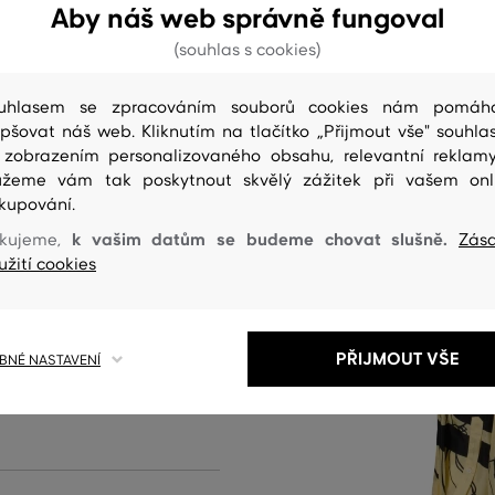
Aby náš web správně fungoval
(souhlas s cookies)
 prémiové kvality. Moderní
uhlasem se zpracováním souborů cookies nám pomáh
epšovat náš web. Kliknutím na tlačítko „Přijmout vše" souhlas
ouhý rukáv, ikonické poutko a
 zobrazením personalizovaného obsahu, relevantní reklam
usní tkanina, jenž vyniká svým
žeme vám tak poskytnout skvělý zážitek při vašem onl
í a lehkostí. Dokonalá harmonie
kupování.
outfitu s elegantními
k vašim datům se budeme chovat slušně.
kujeme,
Zás
u stylingu dodá jedinečnou
užití cookies
produktu
PŘIJMOUT VŠE
NÉ NASTAVENÍ