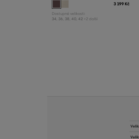
3 199 Kč
Dostupné velikosti:
34
,
36
,
38
,
40
,
42
+2 další
Veli
Veli