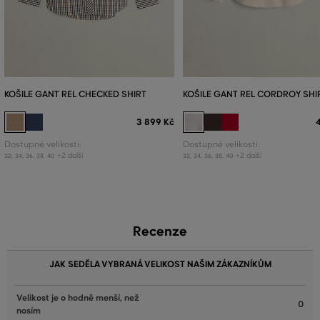
KOŠILE GANT REL CHECKED SHIRT
KOŠILE GANT REL CORDROY SHI
3 899 Kč
Dostupné velikosti:
Dostupné velikosti:
+2 další
+2 další
32
,
34
,
36
,
38
,
40
32
,
34
,
36
,
38
,
40
Recenze
JAK SEDĚLA VYBRANÁ VELIKOST NAŠIM ZÁKAZNÍKŮM
Velikost je o hodně menší, než
0
nosím