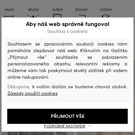
PRANÍ
BĚLENÍ
SUŠENÍ
ŽEHLENÍ
ČIŠTENÍ
Aby náš web správně fungoval
(souhlas s cookies)
Doporučené produkty
Souhlasem se zpracováním souborů cookies nám
pomáháte zlepšovat náš web. Kliknutím na tlačítko
„Přijmout vše" souhlasíte se zobrazením
personalizovaného obsahu, relevantní reklamy a
můžeme vám tak poskytnout skvělý zážitek při vašem
online nakupování.
k vašim datům se budeme chovat slušně.
Děkujeme,
Zásady použití cookies
PŘIJMOUT VŠE
PODROBNÉ NASTAVENÍ