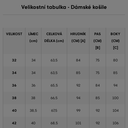
Velikostní tabulka - Dámské košile
VELIKOST
LÍMEC
CELKOVÁ
HRUDNÍK
PAS
BOKY
(cm)
DÉLKA (cm)
(CM) [A]
(CM)
(CM)
[B]
[C]
32
34
63,5
84
75
80
34
34
63,5
85
75
85
36
36
65,5
92
84
94
38
38
66,5
94
85
100
40
38,5
67,5
99
92
104
42
40
68,5
101
92
106