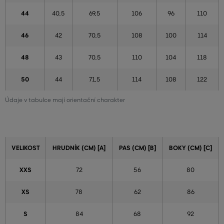
44
40,5
69,5
106
96
110
46
42
70,5
108
100
114
48
43
70,5
110
104
118
50
44
71,5
114
108
122
Údaje v tabulce mají orientační charakter
VELIKOST
HRUDNÍK (CM) [A]
PAS (CM) [B]
BOKY (CM) [C]
XXS
72
56
80
XS
78
62
86
S
84
68
92