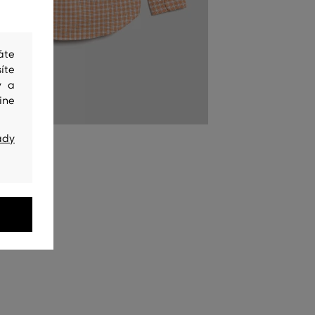
áte
íte
y a
ine
ady