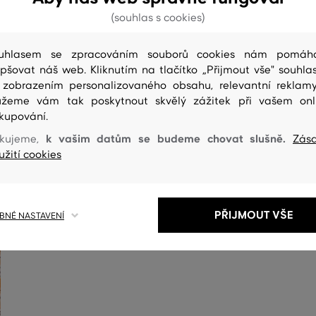
(souhlas s cookies)
uhlasem se zpracováním souborů cookies nám pomáh
epšovat náš web. Kliknutím na tlačítko „Přijmout vše" souhlas
 zobrazením personalizovaného obsahu, relevantní reklam
žeme vám tak poskytnout skvělý zážitek při vašem onl
kupování.
k vašim datům se budeme chovat slušně.
kujeme,
Zás
ČIŠTENÍ
užití cookies
PŘIJMOUT VŠE
NÉ NASTAVENÍ