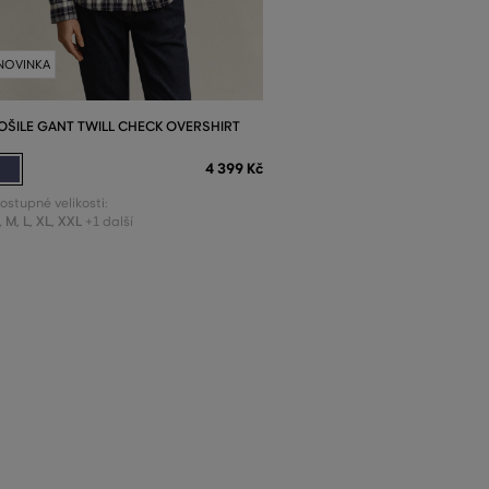
NOVINKA
OŠILE GANT TWILL CHECK OVERSHIRT
4 399 Kč
ostupné velikosti:
,
M
,
L
,
XL
,
XXL
+1 další