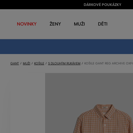
DÁRKOVÉ POUKÁZKY
NOVINKY
ŽENY
MUŽI
DĚTI
GANT
MUŽI
KOŠILE
S DLOUHÝM RUKÁVEM
KOŠILE GANT REG ARCHIVE OXF