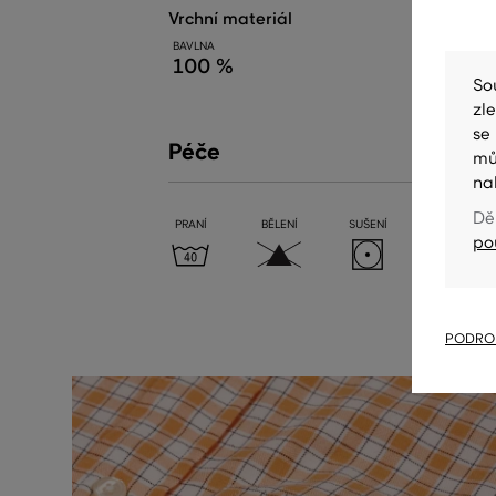
vrchní materiál
BAVLNA
100 %
So
zl
se
Péče
mů
na
Dě
PRANÍ
BĚLENÍ
SUŠENÍ
ŽEHLENÍ
po
PODROB