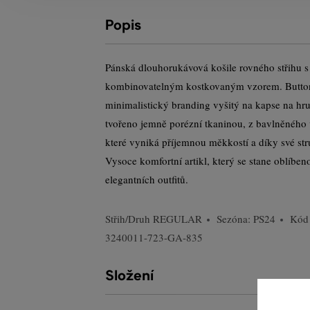
Popis
Pánská dlouhorukávová košile rovného střihu s
kombinovatelným kostkovaným vzorem. Button 
minimalistický branding vyšitý na kapse na hrud
tvořeno jemně porézní tkaninou, z bavlněného
které vyniká příjemnou měkkostí a díky své st
Vysoce komfortní artikl, který se stane oblíben
elegantních outfitů.
Střih/Druh
REGULAR
Sezóna: PS24
Kód
3240011-723-GA-835
Složení