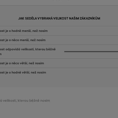
JAK SEDĚLA VYBRANÁ VELIKOST NAŠIM ZÁKAZNÍKŮM
kost je o hodně menší, než nosím
kost je o něco menší, než nosím
kost odpovídá velikosti, kterou běžně
m
ost je o něco větší, než nosím
kost je o hodně větší, než nosím
dá velikosti, kterou běžně nosím