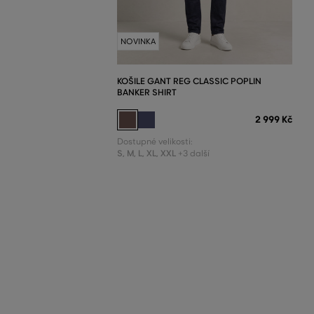
NOVINKA
KOŠILE GANT REG CLASSIC POPLIN
BANKER SHIRT
2 999 Kč
Dostupné velikosti:
S
,
M
,
L
,
XL
,
XXL
+3 další