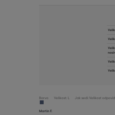
Veli
Veli
Veli
nosí
Velik
Veli
Barva
Velikost: L
Jak sedí: Velikost odpoví
Martin F.