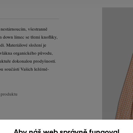
 nestárnoucím, všestranně
down límec se třemi knoflíky,
i. Materiálové složení je
 vlákna organického původu,
ruktuře dokonalou prodyšností.
ou součástí Vašich ležérně-
 produktu
Aby náš web správně fungoval