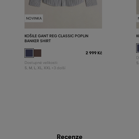
NOVINKA
KOŠILE GANT REG CLASSIC POPLIN
K
BANKER SHIRT
2 999 Kč
D
Dostupné velikosti:
S
S
,
M
,
L
,
XL
,
XXL
+3 další
Recenze