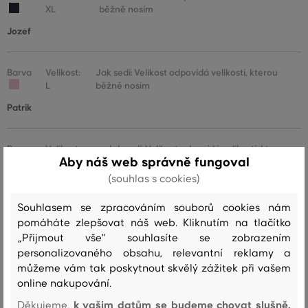
XL
běžně nosím
Jozef
Barva
Velikost:
Jak sedí: Velikost odpovídá velikosti, kterou
L
běžně nosím
Patrik
Barva
Velikost:
Jak sedí: Velikost odpovídá velikosti, kterou
Aby náš web správně fungoval
XXXL
běžně nosím
(souhlas s cookies)
Martin
Souhlasem se zpracováním souborů cookies nám
pomáháte zlepšovat náš web. Kliknutím na tlačítko
Tabulka velikostí pánských košil
„Přijmout vše" souhlasíte se zobrazením
personalizovaného obsahu, relevantní reklamy a
můžeme vám tak poskytnout skvělý zážitek při vašem
online nakupování.
Tabulka velikostí pánských košil - REGULAR
k vašim datům se budeme chovat slušně.
Děkujeme,