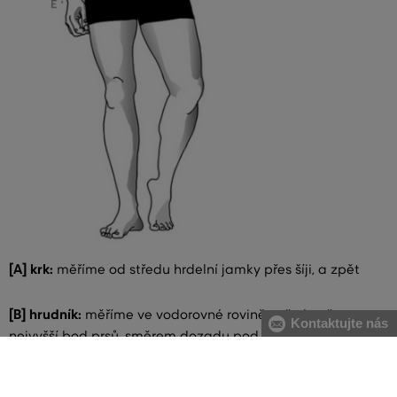
[A] krk:
měříme od středu hrdelní jamky přes šíji, a zpět
[B] hrudník:
měříme ve vodorovné rovině vpředu přes
Kontaktujte nás
nejvyšší bod prsů, směrem dozadu pod pažemi. Metr
spojujeme u levé lopatky s podložením dvou prstů