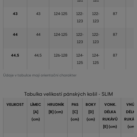
121
121
43
43
124-125
122-
122-
87
5
123
123
44
44
124-125
122-
122-
87
5
123
123
44,5
44,5
126-128
124-
124-
87
5
125
125
Údaje v tabulce mají orientační charakter
Tabulka velikostí pánských košil - SLIM
VELIKOST
LÍMEC
HRUDNÍK
PAS
BOKY
VONK.
VNÚT
[A]
[B] (cm)
[C]
[D]
DÉLKA
DÉLK
(cm)
(cm)
(cm)
RUKÁVŮ
RUKÁV
[E] (cm)
(cm)