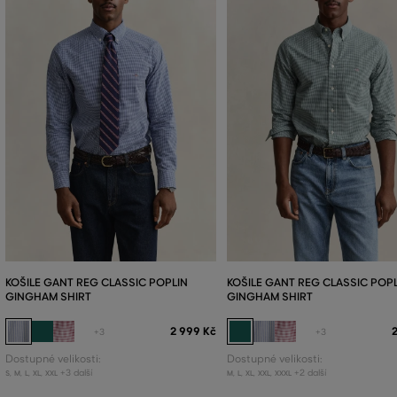
KOŠILE GANT REG CLASSIC POPLIN
KOŠILE GANT REG CLASSIC POP
GINGHAM SHIRT
GINGHAM SHIRT
2 999 Kč
+3
+3
Dostupné velikosti:
Dostupné velikosti:
+3 další
+2 další
S
,
M
,
L
,
XL
,
XXL
M
,
L
,
XL
,
XXL
,
XXXL