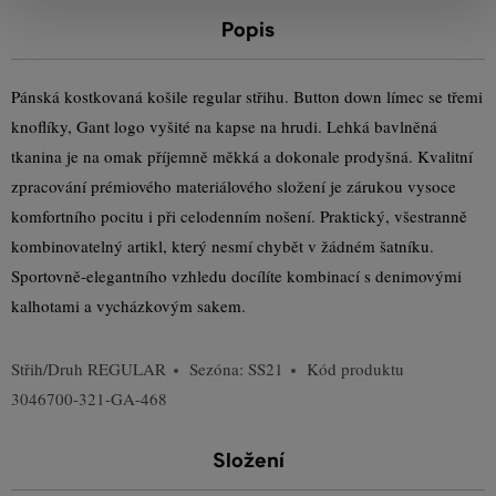
Popis
Pánská kostkovaná košile regular střihu. Button down límec se třemi
knoflíky, Gant logo vyšité na kapse na hrudi. Lehká bavlněná
tkanina je na omak příjemně měkká a dokonale prodyšná. Kvalitní
zpracování prémiového materiálového složení je zárukou vysoce
komfortního pocitu i při celodenním nošení. Praktický, všestranně
kombinovatelný artikl, který nesmí chybět v žádném šatníku.
Sportovně-elegantního vzhledu docílíte kombinací s denimovými
kalhotami a vycházkovým sakem.
Střih/Druh
REGULAR
Sezóna: SS21
Kód produktu
3046700-321-GA-468
Složení