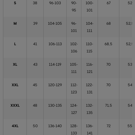
S
38
96-103
90-
100-
67
52
95
101
M
39
104-105
96-
104-
68
52,5
101
111
L
41
106-113
102-
110-
68,5
52,5
106
115
XL
43
114-119
105-
116-
70
53
111
121
XXL
45
120-129
112-
122-
70
54
123
131
XXXL
48
130-135
124-
132-
71,5
54
127
135
4XL
50
136-140
128-
136-
72
55
133
141