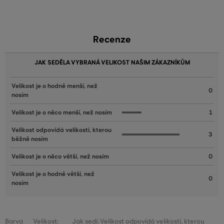
Recenze
JAK SEDĚLA VYBRANÁ VELIKOST NAŠIM ZÁKAZNÍKŮM
Velikost je o hodně menší, než
0
nosím
Velikost je o něco menší, než nosím
1
Velikost odpovídá velikosti, kterou
3
běžně nosím
Velikost je o něco větší, než nosím
0
Velikost je o hodně větší, než
0
nosím
Barva
Velikost:
Jak sedí: Velikost odpovídá velikosti, kterou