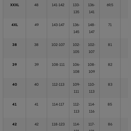
XXXL
48
141-142
133-
136-
69,5
5
135
141
4XL
49
143-147
136-
148-
71
5
145
147
38
38
102-107
102-
102-
81
5
105
107
39
39
108-111
106-
108-
82
5
108
109
40
40
112-113
109-
110-
83
5
111
113
41
41
114-117
112-
114-
85
5
113
116
42
42
118-123
114-
117-
86
5