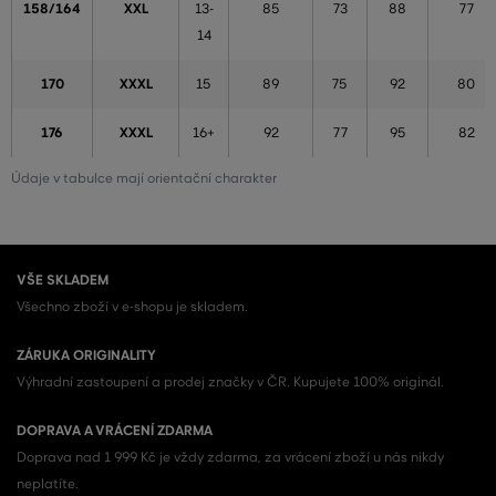
158/164
XXL
13-
85
73
88
77
14
170
XXXL
15
89
75
92
80
176
XXXL
16+
92
77
95
82
Údaje v tabulce mají orientační charakter
VŠE SKLADEM
Všechno zboží v e-shopu je skladem.
ZÁRUKA ORIGINALITY
Výhradní zastoupení a prodej značky v ČR. Kupujete 100% originál.
DOPRAVA A VRÁCENÍ ZDARMA
Doprava nad 1 999 Kč je vždy zdarma, za vrácení zboží u nás nikdy
neplatíte.