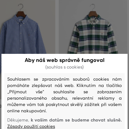
Aby náš web správně fungoval
(souhlas s cookies)
Souhlasem se zpracováním souborů cookies nám
pomáháte zlepšovat náš web. Kliknutím na tlačítko
„Přijmout vše" souhlasíte se zobrazením
personalizovaného obsahu, relevantní reklamy a
můžeme vám tak poskytnout skvělý zážitek při vašem
 GANT POPLIN GINGHAM SHIELD
KOŠILE GANT OXFORD CHECKED SHIRT
online nakupování.
2 399 Kč
k vašim datům se budeme chovat slušně.
1 679 Kč
Děkujeme,
2 299 Kč
1 609 Kč
Zásady použití cookies
Dostupné velikosti: