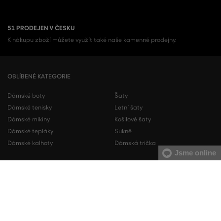
51 PRODEJEN V ČESKU
K nákupu zboží můžete využít také naše kamenné prodejny.
OBLÍBENÉ KATEGORIE
Dámské boty
Šaty
Dámské tenisky
Letní šaty
Dámské mikiny
Košilové šaty
Dámské tepláky
Sukně
Dámské kalhoty
Dámská trička
Jsme online
Pánské boty
Pánské mikiny
Pánské tenisky
Pánské tepláky
Pánské košile
Pánské svetry
Pánská trička
Pánské kalhoty
Pánské kraťasy
Pánské spodní prádlo