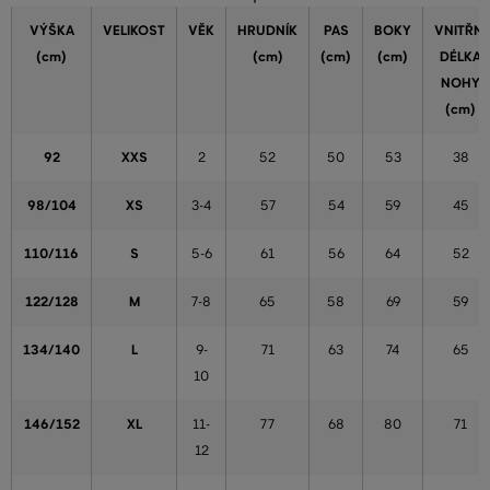
VÝŠKA
VELIKOST
VĚK
HRUDNÍK
PAS
BOKY
VNITŘNÍ
(cm)
(cm)
(cm)
(cm)
DÉLKA
NOHY
(cm)
92
XXS
2
52
50
53
38
98/104
XS
3-4
57
54
59
45
110/116
S
5-6
61
56
64
52
122/128
M
7-8
65
58
69
59
134/140
L
9-
71
63
74
65
10
146/152
XL
11-
77
68
80
71
12