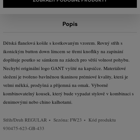
Popis
Dětská flanelová košile s kostkovaným vzorem. Rovný střih s
ikonickým button down límcem se třemi knoflíky na zapínání
doplňuje poutko se sámkem na zádech pro větší volnost pohybu.
Nechybí originální logo GANT vyšité na kapsičce. Materiálové
složení je tvořeno bavlněnou tkaninou prémiové kvality, která je
velmi měkká, prodyšná a příjemná na omak. Výborně
kombinovatelný kousek, který bude vypadat stylově v kombinaci s
denimovými nebo chino kalhotami.
Střih/Druh
REGULAR
Sezóna: FW23
Kód produktu
930475-623-GB-433