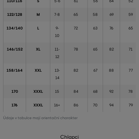
110/116
S
5-6
61
56
64
52
122/128
M
7-8
65
58
69
59
134/140
L
9-
72
63
76
65
10
146/152
XL
11-
78
65
82
71
12
158/164
XXL
13-
82
67
88
77
14
170
XXXL
15
84
68
92
78
176
XXXL
16+
86
70
94
79
Údaje v tabulce mají orientační charakter
Chlapci