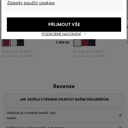
Zásady použití cookies
PŘIJMOUT VŠE
HALENKA GANT REG CLASSIC SILK
HALENKA GANT REG CLASSIC SI
BLOUSE
BLOUSE
PODROBNÉ NASTAVENÍ
7 199 Kč
Dostupné velikosti:
Dostupné velikosti:
+1 další
+2 další
34
,
36
,
38
,
40
,
42
32
,
34
,
36
,
38
,
40
Recenze
JAK SEDĚLA VYBRANÁ VELIKOST NAŠIM ZÁKAZNÍKŮM
Velikost je o hodně menší, než
0
nosím