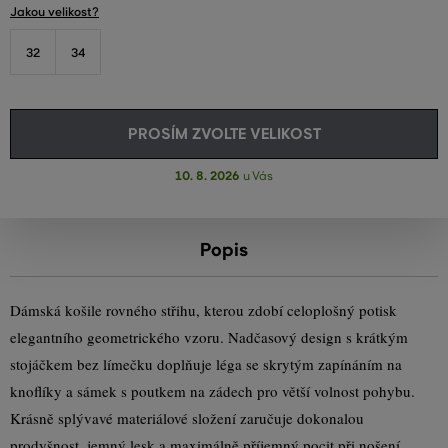
Jakou velikost?
32
34
PROSÍM ZVOLTE VELIKOST
10. 8. 2026
u Vás
Popis
Dámská košile rovného střihu, kterou zdobí celoplošný potisk
elegantního geometrického vzoru. Nadčasový design s krátkým
stojáčkem bez límečku doplňuje léga se skrytým zapínáním na
knoflíky a sámek s poutkem na zádech pro větší volnost pohybu.
Krásně splývavé materiálové složení zaručuje dokonalou
prodyšnost, jemný lesk a maximálně příjemný pocit při nošení.