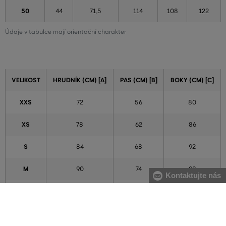
50
44
71,5
114
108
122
Údaje v tabulce mají orientační charakter
VELIKOST
HRUDNÍK (CM) [A]
PAS (CM) [B]
BOKY (CM) [C]
XXS
72
56
80
XS
78
62
86
S
84
68
92
M
90
74
98
Kontaktujte nás
L
96
80
104
XL
102
86
110