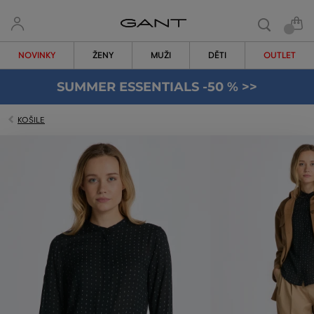
NOVINKY
ŽENY
MUŽI
DĚTI
OUTLET
SUMMER ESSENTIALS -50 % >>
KOŠILE