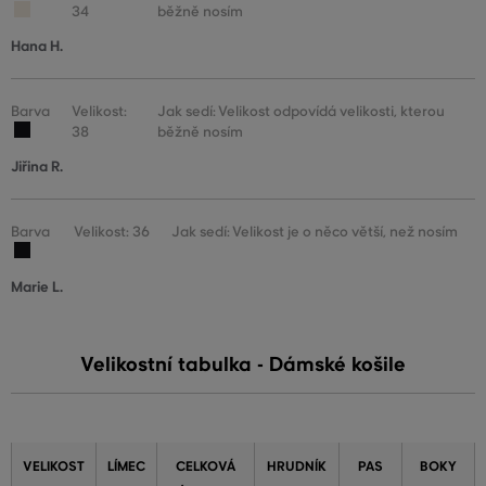
34
běžně nosím
Hana H.
Barva
Velikost:
Jak sedí: Velikost odpovídá velikosti, kterou
38
běžně nosím
Jiřina R.
Barva
Velikost: 36
Jak sedí: Velikost je o něco větší, než nosím
Marie L.
Velikostní tabulka - Dámské košile
VELIKOST
LÍMEC
CELKOVÁ
HRUDNÍK
PAS
BOKY