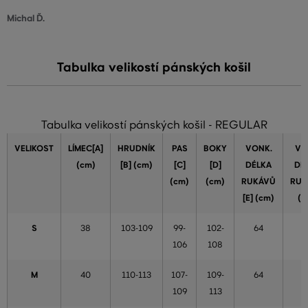
Michal Ď.
Tabulka velikostí pánských košil
Tabulka velikostí pánských košil - REGULAR
VELIKOST
LÍMEC[A]
HRUDNÍK
PAS
BOKY
VONK.
VN
(cm)
[B] (cm)
[C]
[D]
DÉLKA
DÉ
(cm)
(cm)
RUKÁVŮ
RUK
[E] (cm)
(c
S
38
103-109
99-
102-
64
5
106
108
M
40
110-113
107-
109-
64
5
109
113