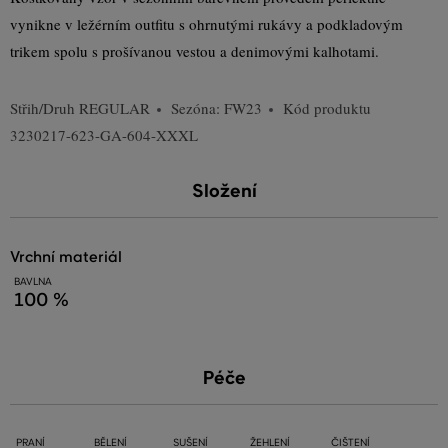
vynikne v ležérním outfitu s ohrnutými rukávy a podkladovým
trikem spolu s prošívanou vestou a denimovými kalhotami.
Střih/Druh
REGULAR
Sezóna: FW23
Kód produktu
3230217-623-GA-604-XXXL
Složení
vrchní materiál
BAVLNA
100 %
Péče
PRANÍ
BĚLENÍ
SUŠENÍ
ŽEHLENÍ
ČIŠTENÍ