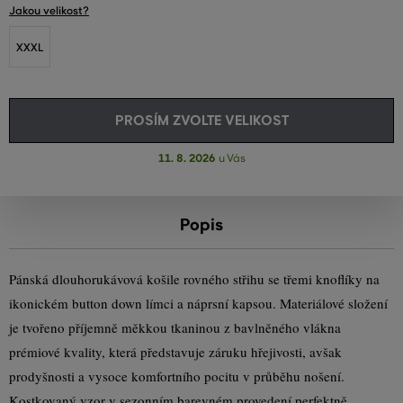
Jakou velikost?
XXXL
PROSÍM ZVOLTE VELIKOST
11. 8. 2026
u Vás
Popis
Pánská dlouhorukávová košile rovného střihu se třemi knoflíky na
ikonickém button down límci a náprsní kapsou. Materiálové složení
je tvořeno příjemně měkkou tkaninou z bavlněného vlákna
prémiové kvality, která představuje záruku hřejivosti, avšak
prodyšnosti a vysoce komfortního pocitu v průběhu nošení.
Kostkovaný vzor v sezonním barevném provedení perfektně