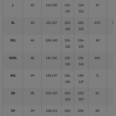
L
42
114-120
110-
114-
67
5
119
121
XL
44
121-127
120-
122-
67,5
54
125
125
XXL
46
128-140
126-
126-
69
5
132
135
XXXL
48
141-142
133-
136-
69,5
5
135
141
4XL
49
143-147
136-
148-
71
5
145
147
38
38
102-107
102-
102-
81
5
105
107
39
39
108-111
106-
108-
82
5