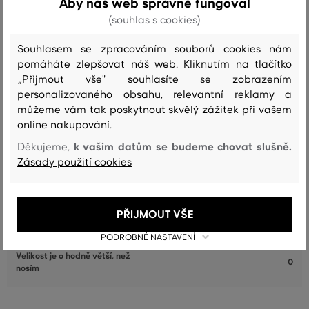
Aby náš web správně fungoval
(souhlas s cookies)
Souhlasem se zpracováním souborů cookies nám
pomáháte zlepšovat náš web. Kliknutím na tlačítko
Recenze
„Přijmout vše" souhlasíte se zobrazením
personalizovaného obsahu, relevantní reklamy a
JAK SEDĚLA VYBRANÁ VELIKOST NAŠIM ZÁKAZNÍKŮM
můžeme vám tak poskytnout skvělý zážitek při vašem
online nakupování.
Velikost je o hodně menší, než
0
k vašim datům se budeme chovat slušně.
Děkujeme,
nosím
Zásady použití cookies
Velikost je o něco menší, než nosím
1
Velikost odpovídá velikosti, kterou
14
běžně nosím
PŘIJMOUT VŠE
Velikost je o něco větší, než nosím
3
PODROBNÉ NASTAVENÍ
Velikost je o hodně větší, než
0
nosím