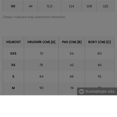
50
44
71,5
114
108
122
Údaje v tabulce mají orientační charakter
VELIKOST
HRUDNÍK (CM) [A]
PAS (CM) [B]
BOKY (CM) [C]
XXS
72
56
80
XS
78
62
86
S
84
68
92
M
90
74
98
Kontaktujte nás
L
96
80
104
XL
102
86
110