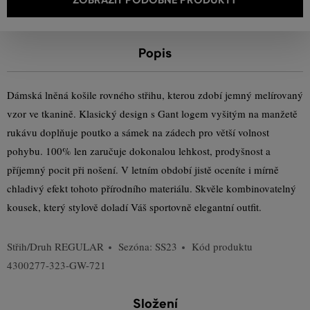
Popis
Dámská lněná košile rovného střihu, kterou zdobí jemný melírovaný
vzor ve tkanině. Klasický design s Gant logem vyšitým na manžetě
rukávu doplňuje poutko a sámek na zádech pro větší volnost
pohybu. 100% len zaručuje dokonalou lehkost, prodyšnost a
příjemný pocit při nošení. V letním období jistě oceníte i mírně
chladivý efekt tohoto přírodního materiálu. Skvěle kombinovatelný
kousek, který stylově doladí Váš sportovně elegantní outfit.
Střih/Druh
REGULAR
Sezóna: SS23
Kód produktu
4300277-323-GW-721
Složení