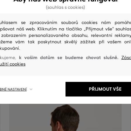
(souhlas s cookies)
uhlasem se zpracováním souborů cookies nám pomáh
epšovat náš web. Kliknutím na tlačítko „Přijmout vše" souhlas
 zobrazením personalizovaného obsahu, relevantní reklam
žeme vám tak poskytnout skvělý zážitek při vašem onl
kupování.
k vašim datům se budeme chovat slušně.
kujeme,
Zás
ČIŠTENÍ
užití cookies
PŘIJMOUT VŠE
NÉ NASTAVENÍ