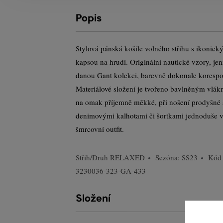
Popis
Stylová pánská košile volného střihu s ikonic
kapsou na hrudi. Originální nautické vzory, je
danou Gant kolekci, barevně dokonale korespo
Materiálové složení je tvořeno bavlněným vlákn
na omak příjemně měkké, při nošení prodyšné 
denimovými kalhotami či šortkami jednoduše vy
šmrcovní outfit.
Střih/Druh
RELAXED
Sezóna: SS23
Kód 
3230036-323-GA-433
Složení