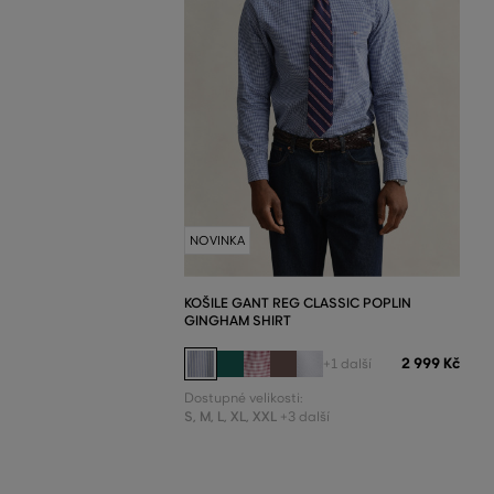
NOVINKA
KOŠILE GANT REG CLASSIC POPLIN
GINGHAM SHIRT
2 999 Kč
+1 další
Dostupné velikosti:
S
,
M
,
L
,
XL
,
XXL
+3 další