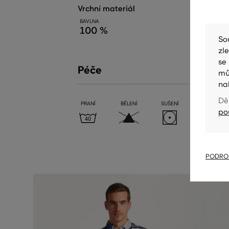
vrchní materiál
BAVLNA
100 %
So
zl
se
Péče
mů
na
Dě
PRANÍ
BĚLENÍ
SUŠENÍ
ŽEHLENÍ
po
PODROB