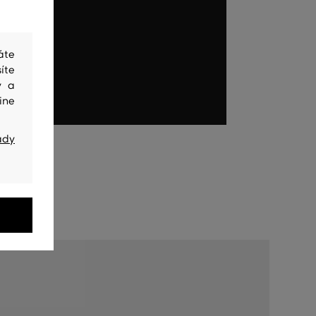
áte
íte
y a
ine
ady