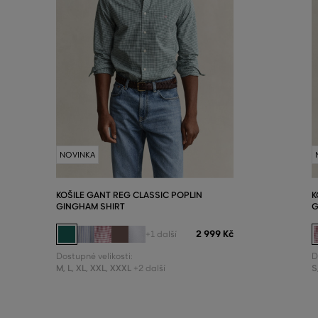
NOVINKA
KOŠILE GANT REG CLASSIC POPLIN
K
GINGHAM SHIRT
G
2 999 Kč
+1 další
Dostupné velikosti:
D
M
,
L
,
XL
,
XXL
,
XXXL
S
+2 další