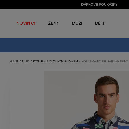
DÁRKOVÉ POUKÁZKY
NOVINKY
ŽENY
MUŽI
DĚTI
GANT
MUŽI
KOŠILE
S DLOUHÝM RUKÁVEM
KOŠILE GANT REL SAILING PRINT 