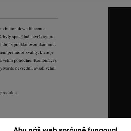
kým button down límcem a
nž byly speciálně navrženy pro
ndují s podkladovou tkaninou.
em prémiové kvality, které je
a velmi pohodlné. Kombinací s
tvoříte nevšední, avšak velmi
produktu
Aby náš web správně fungoval