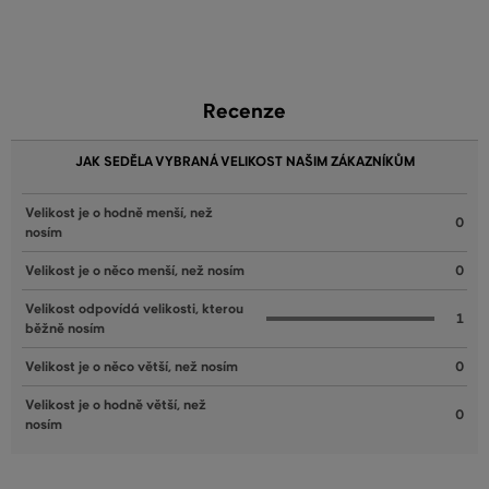
Recenze
JAK SEDĚLA VYBRANÁ VELIKOST NAŠIM ZÁKAZNÍKŮM
Velikost je o hodně menší, než
0
nosím
Velikost je o něco menší, než nosím
0
Velikost odpovídá velikosti, kterou
1
běžně nosím
Velikost je o něco větší, než nosím
0
Velikost je o hodně větší, než
0
nosím