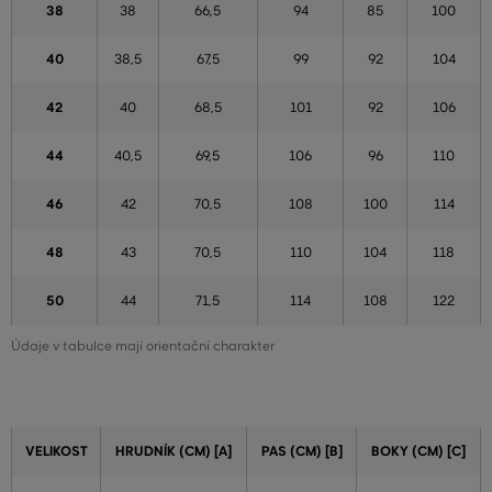
38
38
66,5
94
85
100
40
38,5
67,5
99
92
104
42
40
68,5
101
92
106
44
40,5
69,5
106
96
110
46
42
70,5
108
100
114
48
43
70,5
110
104
118
50
44
71,5
114
108
122
Údaje v tabulce mají orientační charakter
VELIKOST
HRUDNÍK (CM) [A]
PAS (CM) [B]
BOKY (CM) [C]