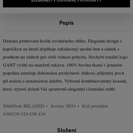
Popis
Dámská pruhovaná košile uvolněného střihu. Elegantní design s
kapsičkou na hrudi doplňuje zakulacený spodní lem a sámek s
poutkem na zádech pro větší volnost pohybu. Nechybí tonální logo
GANT vyšité na manžetě rukávu. 100% bavlna tkaná v jemném
popelínu zaručuje dokonalou prodyšnost, lehkost, příjemný pocit
při nošení a nenáročnou údržbu. Výborně kombinovatelný kousek,
který stylově doladí Váš sportovně-elegantní i formální outfit.
Střih/Druh
RELAXED
Sezóna: SS24
Kód produktu
4300239-324-GW-436
Složení