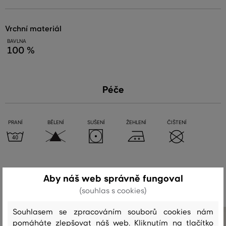
vrchní materiál
BAVLNA
100 %
Péče
PRANÍ
BĚLENÍ
SUŠENÍ
ŽEHLENÍ
ČIŠTENÍ
Doporučené produkty
Aby náš web správně fungoval
(souhlas s cookies)
Souhlasem se zpracováním souborů cookies nám
pomáháte zlepšovat náš web. Kliknutím na tlačítko