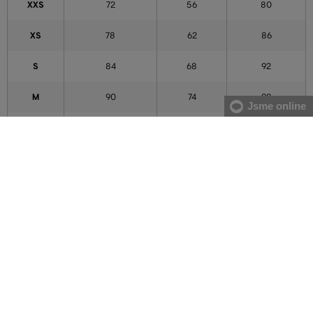
XXS
72
56
80
XS
78
62
86
S
84
68
92
M
90
74
98
Jsme online
L
96
80
104
XL
102
86
110
XXL
111
95
119
3XL
120
104
128
4XL
129
113
137
5XL
138
122
146
Údaje v tabulce mají orientační charakter