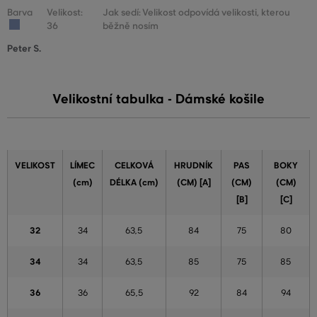
Barva
Velikost:
Jak sedí: Velikost odpovídá velikosti, kterou
36
běžně nosím
Peter S.
Velikostní tabulka - Dámské košile
VELIKOST
LÍMEC
CELKOVÁ
HRUDNÍK
PAS
BOKY
(cm)
DÉLKA (cm)
(CM) [A]
(CM)
(CM)
[B]
[C]
32
34
63,5
84
75
80
34
34
63,5
85
75
85
36
36
65,5
92
84
94