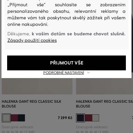
„Přijmout vše" souhlasíte se zobrazením
personalizovaného obsahu, relevantní reklamy a
můžeme vám tak poskytnout skvělý zážitek při vašem
online nakupování.
k vašim datům se budeme chovat slušně.
Děkujeme,
Zásady použití cookies
PŘIJMOUT VŠE
PODROBNÉ NASTAVENÍ
HALENKA GANT REG CLASSIC SILK
HALENKA GANT REG CLASSIC SI
BLOUSE
BLOUSE
7 199 Kč
Dostupné velikosti:
Dostupné velikosti:
+2 další
+1 další
32
,
34
,
36
,
38
,
40
34
,
36
,
38
,
40
,
42