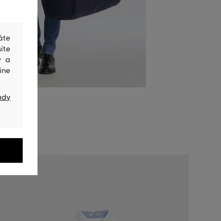
áte
íte
y a
ine
ady