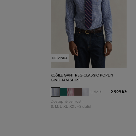
NOVINKA
KOŠILE GANT REG CLASSIC POPLIN
GINGHAM SHIRT
2 999 Kč
+1 další
Dostupné velikosti:
S
,
M
,
L
,
XL
,
XXL
+3 další