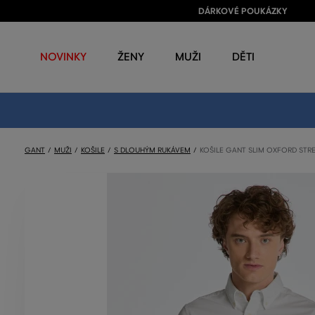
DÁRKOVÉ POUKÁZKY
NOVINKY
ŽENY
MUŽI
DĚTI
GANT
MUŽI
KOŠILE
S DLOUHÝM RUKÁVEM
KOŠILE GANT SLIM OXFORD STR