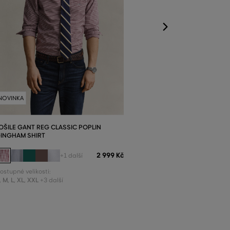
NOVINKA
OŠILE GANT REG CLASSIC POPLIN
INGHAM SHIRT
2 999 Kč
+1 další
ostupné velikosti:
,
M
,
L
,
XL
,
XXL
+3 další