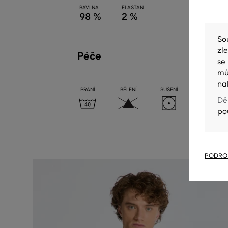
BAVLNA
ELASTAN
98 %
2 %
So
zl
Péče
se
mů
na
PRANÍ
BĚLENÍ
SUŠENÍ
ŽEHLENÍ
Dě
po
PODROB