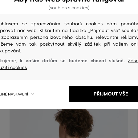
(souhlas s cookies)
uhlasem se zpracováním souborů cookies nám pomáh
epšovat náš web. Kliknutím na tlačítko „Přijmout vše" souhlas
 zobrazením personalizovaného obsahu, relevantní reklam
žeme vám tak poskytnout skvělý zážitek při vašem onl
kupování.
ČIŠTENÍ
k vašim datům se budeme chovat slušně.
kujeme,
Zás
užití cookies
PŘIJMOUT VŠE
NÉ NASTAVENÍ