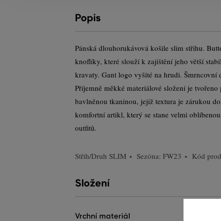
Popis
Pánská dlouhorukávová košile slim střihu. But
knoflíky, které slouží k zajištění jeho větší stab
kravaty. Gant logo vyšité na hrudi. Šmrncovní
Příjemně měkké materiálové složení je tvořeno
bavlněnou tkaninou, jejíž textura je zárukou d
komfortní artikl, který se stane velmi oblíbeno
outfitů.
Střih/Druh
SLIM
Sezóna: FW23
Kód pro
Složení
vrchní materiál