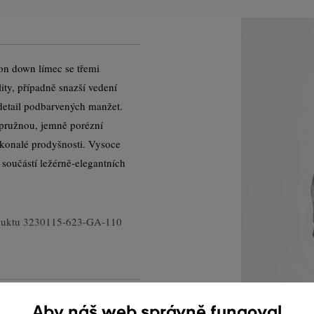
ton down límec se třemi
ility, případně snazší vedení
 detail podbarvených manžet.
 pružnou, jemně porézní
okonalé prodyšnosti. Vysoce
u součástí ležérně-elegantních
duktu
3230115-623-GA-110
Aby náš web správně fungoval