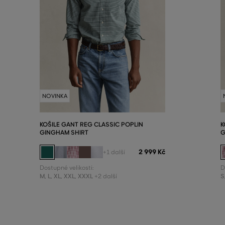
NOVINKA
KOŠILE GANT REG CLASSIC POPLIN
K
GINGHAM SHIRT
G
2 999 Kč
+1 další
Dostupné velikosti:
D
M
,
L
,
XL
,
XXL
,
XXXL
S
+2 další