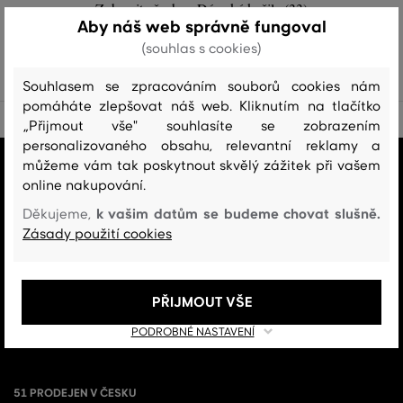
Zobrazit všechny Dámské košile (33)
Aby náš web správně fungoval
DÁMSKÉ KOŠILE (33)
(souhlas s cookies)
Souhlasem se zpracováním souborů cookies nám
pomáháte zlepšovat náš web. Kliknutím na tlačítko
„Přijmout vše" souhlasíte se zobrazením
personalizovaného obsahu, relevantní reklamy a
můžeme vám tak poskytnout skvělý zážitek při vašem
VŠE SKLADEM
online nakupování.
Všechno zboží v e-shopu je skladem.
k vašim datům se budeme chovat slušně.
Děkujeme,
ZÁRUKA ORIGINALITY
Zásady použití cookies
Výhradní zastoupení a prodej značky v ČR. Kupujete 100% originál.
DOPRAVA A VRÁCENÍ ZDARMA
PŘIJMOUT VŠE
Doprava nad 1 999 Kč je vždy zdarma, za vrácení zboží u nás nikdy
PODROBNÉ NASTAVENÍ
neplatíte.
51 PRODEJEN V ČESKU