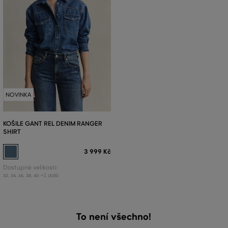
NOVINKA
KOŠILE GANT REL DENIM RANGER
SHIRT
3 999 Kč
Dostupné velikosti:
+1 další
32
,
34
,
36
,
38
,
40
To není všechno!