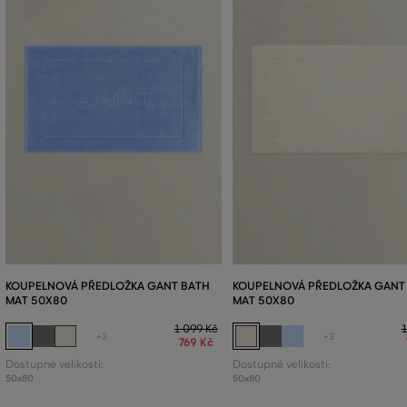
KOUPELNOVÁ PŘEDLOŽKA GANT BATH
KOUPELNOVÁ PŘEDLOŽKA GANT
MAT 50X80
MAT 50X80
1 099 Kč
1
+3
+3
769 Kč
Dostupné velikosti:
Dostupné velikosti:
50x80
50x80