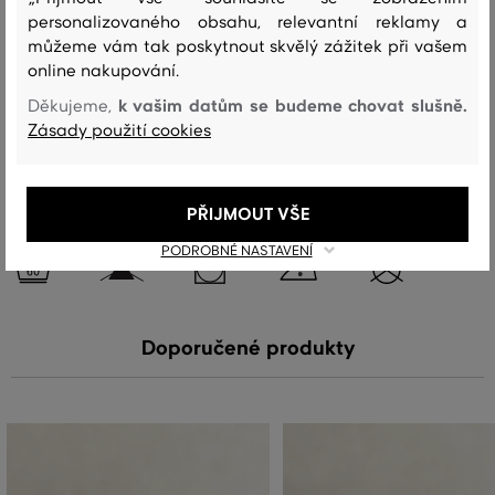
personalizovaného obsahu, relevantní reklamy a
vrchní materiál
můžeme vám tak poskytnout skvělý zážitek při vašem
BAVLNA
online nakupování.
100 %
k vašim datům se budeme chovat slušně.
Děkujeme,
Zásady použití cookies
Péče
PŘIJMOUT VŠE
PRANÍ
BĚLENÍ
SUŠENÍ
ŽEHLENÍ
ČIŠTENÍ
PODROBNÉ NASTAVENÍ
Doporučené produkty