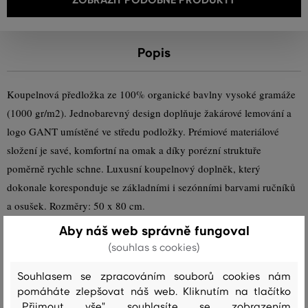
Popis
Koupelnová předložka ze 100% organické bavlny vysoké gramáže
(1000 gr/m2). Jednobarevný design doplňuje žakárové lemování a
logo GANT umístěné ve středu podložky. Prémiové materiálové
složení je savé, komfortní na omak a díky porézní struktuře
poměrně rychle schne. Luxusní koupelnový doplněk, který
dokonale koresponduje se základními i sezónními barvami ručníků
a osušek. Rozměry: 50 x 80 cm.
Aby náš web správně fungoval
Sezóna: SS24
Kód produktu
852012609-324-GH-204
(souhlas s cookies)
Souhlasem se zpracováním souborů cookies nám
Složení
pomáháte zlepšovat náš web. Kliknutím na tlačítko
„Přijmout vše" souhlasíte se zobrazením