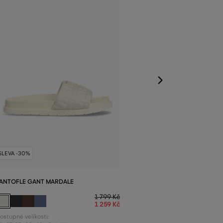
Dostupné velikost
36
,
37
,
38
,
39
,
40
SLEVA -30%
ANTOFLE GANT MARDALE
1 799 Kč
1 259 Kč
ostupné velikosti: