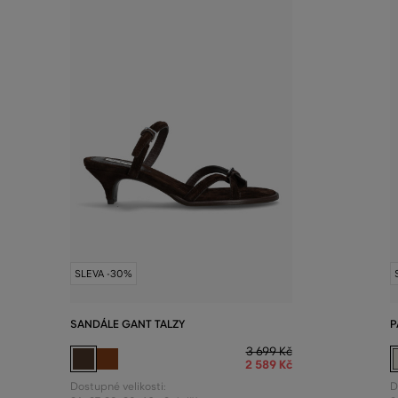
SLEVA -30%
SANDÁLE GANT TALZY
P
3 699 Kč
2 589 Kč
Dostupné velikosti:
D