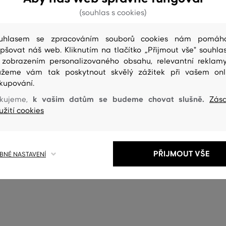
(souhlas s cookies)
uhlasem se zpracováním souborů cookies nám pomáh
epšovat náš web. Kliknutím na tlačítko „Přijmout vše" souhlas
 zobrazením personalizovaného obsahu, relevantní reklam
žeme vám tak poskytnout skvělý zážitek při vašem onl
kupování.
k vašim datům se budeme chovat slušně.
kujeme,
Zás
užití cookies
PŘIJMOUT VŠE
NÉ NASTAVENÍ