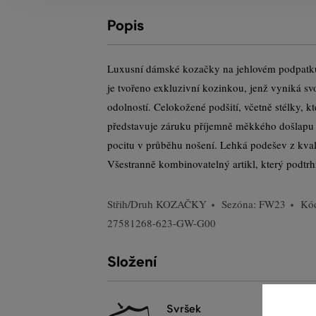
Popis
Luxusní dámské kozačky na jehlovém podpatku.
je tvořeno exkluzivní kozinkou, jenž vyniká s
odolností. Celokožené podšití, včetně stélky, k
představuje záruku příjemně měkkého došlapu 
pocitu v průběhu nošení. Lehká podešev z kvali
Všestranně kombinovatelný artikl, který podtr
Střih/Druh
KOZAČKY
Sezóna: FW23
Kód
27581268-623-GW-G00
Složení
svršek