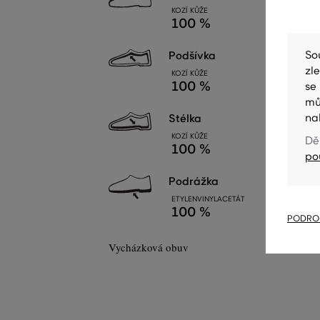
KOZÍ KŮŽE
100 %
So
podšívka
zl
KOZÍ KŮŽE
100 %
se
mů
na
stélka
KOZÍ KŮŽE
Dě
100 %
po
podrážka
ETYLENVINYLACETÁT
100 %
PODROB
Vycházková obuv