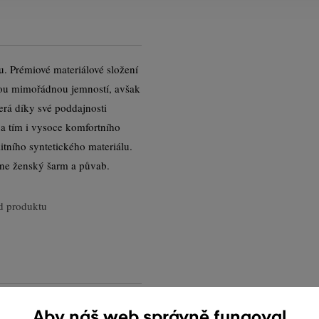
 Prémiové materiálové složení
vou mimořádnou jemností, avšak
terá díky své poddajnosti
a tím i vysoce komfortního
tního syntetického materiálu.
hne ženský šarm a půvab.
 produktu
Aby náš web správně fungoval