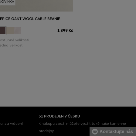
NOVINKA
EPICE GANT WOOL CABLE BEANIE
1 899 Kč
ostupné velikosti:
edna velikost
51 PRODEJEN V ČESKU
a, za vrácení
K nákupu zboží můžete využít také naše kamenné
Kontaktujte nás
prodejny.