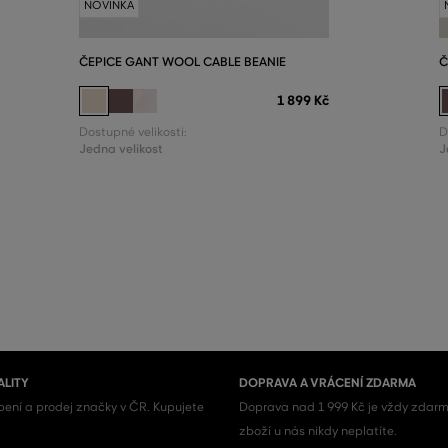
NOVINKA
ČEPICE GANT WOOL CABLE BEANIE
Č
1 899 Kč
Dostupné velikosti:
D
Jedna velikost
J
ALITY
DOPRAVA A VRÁCENÍ ZDARMA
ení a prodej značky v ČR. Kupujete
Doprava nad 1 999 Kč je vždy zdarm
zboží u nás nikdy neplatíte.