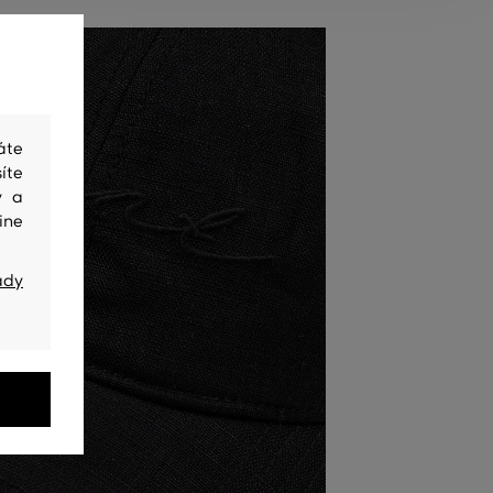
áte
íte
y a
ine
ady