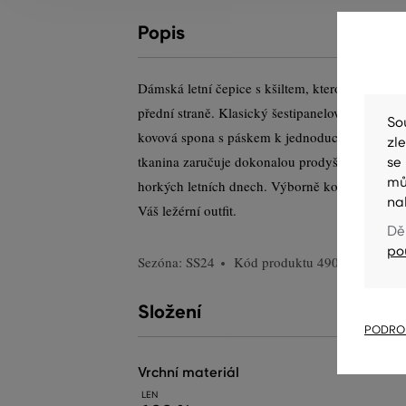
Popis
Dámská letní čepice s kšiltem, kterou zdobí t
přední straně. Klasický šestipanelový design s
So
kovová spona s páskem k jednoduchému nastave
zl
tkanina zaručuje dokonalou prodyšnost, lehkost
se
mů
horkých letních dnech. Výborně kombinovatelný
na
Váš ležérní outfit.
Dě
po
Sezóna: SS24
Kód produktu
4900079-324-
Složení
PODROB
vrchní materiál
LEN