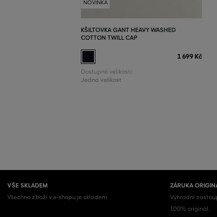
NOVINKA
KŠILTOVKA GANT HEAVY WASHED
COTTON TWILL CAP
1 699 Kč
Dostupné velikosti:
Jedna velikost
VŠE SKLADEM
ZÁRUKA ORIGIN
Všechno zboží v e-shopu je skladem.
Výhradní zastoup
100% originál.