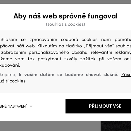
Aby náš web správně fungoval
(souhlas s cookies)
onálně vyšité logo GANT na
e zakřiveným kšiltem doplňuje
uhlasem se zpracováním souborů cookies nám pomáh
ní velikosti. Prémiová lněná
epšovat náš web. Kliknutím na tlačítko „Přijmout vše" souhlas
 a příjemný pocit při nošení v
 zobrazením personalizovaného obsahu, relevantní reklam
žeme vám tak poskytnout skvělý zážitek při vašem onl
 doplněk, který stylově doladí
kupování.
k vašim datům se budeme chovat slušně.
kujeme,
Zás
užití cookies
GC-5-0
PŘIJMOUT VŠE
NÉ NASTAVENÍ