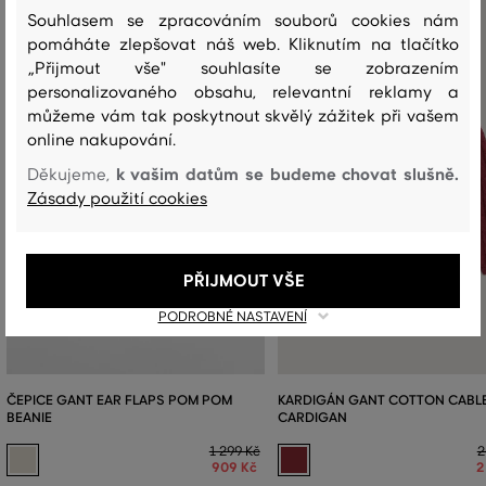
Souhlasem se zpracováním souborů cookies nám
pomáháte zlepšovat náš web. Kliknutím na tlačítko
„Přijmout vše" souhlasíte se zobrazením
personalizovaného obsahu, relevantní reklamy a
můžeme vám tak poskytnout skvělý zážitek při vašem
online nakupování.
k vašim datům se budeme chovat slušně.
Děkujeme,
Zásady použití cookies
PŘIJMOUT VŠE
PODROBNÉ NASTAVENÍ
ČEPICE GANT EAR FLAPS POM POM
KARDIGÁN GANT COTTON CABL
BEANIE
CARDIGAN
1 299 Kč
2
909 Kč
2