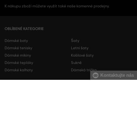
K nákupu zboží můžete využít také naše kamenné prodejny.
OBLÍBENÉ KATEGORIE
Dámské boty
Šaty
Dámské tenisky
Letní šaty
Dámské mikiny
Košilové šaty
Dámské tepláky
Sukně
Dámské kalhoty
Dámská trička
Kontaktujte nás
Pánské boty
Pánské mikiny
Pánské tenisky
Pánské tepláky
Pánské košile
Pánské svetry
Pánská trička
Pánské kalhoty
Pánské kraťasy
Pánské spodní prádlo