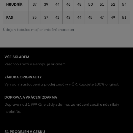
HRUDNÍK
37
39
44
46
48
50
51
52
54
PAS
35
37
41
43
44
45
47
49
51
Údaje v tabulce mají orientační charakter
VŠE SKLADEM
Všechno zboží v e-shopu je skladem.
ZÁRUKA ORIGINALITY
Výhradní zastoupení a prodej značky v ČR. Kupujete 100% originál.
DOPRAVA A VRÁCENÍ ZDARMA
Doprava nad 1 999 Kč je vždy zdarma, za vrácení zboží u nás nikdy
neplatíte.
51 PRODEJEN V ČESKU