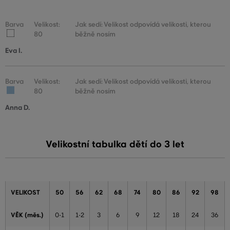
Barva
Velikost:
Jak sedí: Velikost odpovídá velikosti, kterou
80
běžně nosím
Eva I.
Barva
Velikost:
Jak sedí: Velikost odpovídá velikosti, kterou
80
běžně nosím
Anna D.
Velikostní tabulka dětí do 3 let
VELIKOST
50
56
62
68
74
80
86
92
98
VĚK (měs.)
0-1
1-2
3
6
9
12
18
24
36