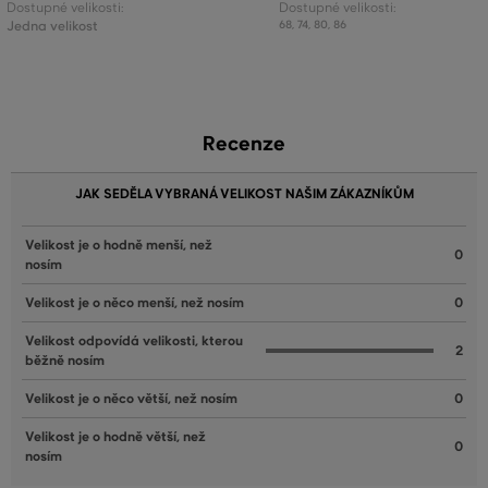
Dostupné velikosti:
Dostupné velikosti:
Jedna velikost
68
,
74
,
80
,
86
Recenze
JAK SEDĚLA VYBRANÁ VELIKOST NAŠIM ZÁKAZNÍKŮM
Velikost je o hodně menší, než
0
nosím
Velikost je o něco menší, než nosím
0
Velikost odpovídá velikosti, kterou
2
běžně nosím
Velikost je o něco větší, než nosím
0
Velikost je o hodně větší, než
0
nosím