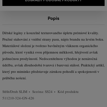
Popis
Dětské legíny z kouzelně texturovaného úpletu prémiové kvality.
Pružné stahování z vnitřní strany pasu, nápis brandu na levém boku.
Materiálové složení je tvořeno bavlněným vláknem organického
původu, které vyniká svou příjemnou měkkostí, hřejivostí avšak
jedinečnou prodyšností. Nedocenitelnou výhodou je nenáročná
údržba, avšak dlouhodobá tvarová i barevná stálost. Praktický artikl,
který pro miminko představuje zárukou pohodlí a spokojenosti v
průběhu nošení.
Střih/Druh
SLIM
Sezóna: SS24
Kód produktu
511210-324-GN-426