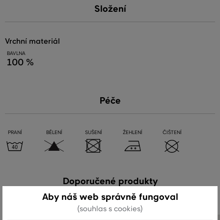
Složení
vrchní materiál
BAVLNA
100 %
Péče
PRANÍ
BĚLENÍ
SUŠENÍ
ŽEHLENÍ
ČIŠTENÍ
Doporučené produkty
Aby náš web správně fungoval
(souhlas s cookies)