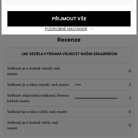
Dostupné velikosti:
134/140
,
146/152
,
158/164
,
170
,
176
80
,
86
,
98
PŘIJMOUT VŠE
PODROBNÉ NASTAVENÍ
Recenze
JAK SEDĚLA VYBRANÁ VELIKOST NAŠIM ZÁKAZNÍKŮM
Velikost je o hodně menší, než
0
nosím
Velikost je o něco menší, než nosím
1
Velikost odpovídá velikosti, kterou
7
běžně nosím
Velikost je o něco větší, než nosím
0
Velikost je o hodně větší, než
0
nosím