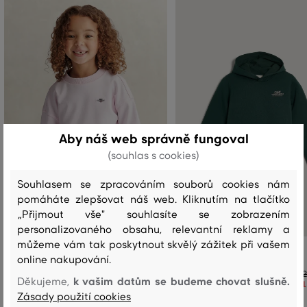
Aby náš web správně fungoval
(souhlas s cookies)
Souhlasem se zpracováním souborů cookies nám
pomáháte zlepšovat náš web. Kliknutím na tlačítko
„Přijmout vše" souhlasíte se zobrazením
personalizovaného obsahu, relevantní reklamy a
můžeme vám tak poskytnout skvělý zážitek při vašem
MIKINA GANT SHIELD OVERSIZE CREW
MIKINA GANT GRAPHIC HOODIE
online nakupování.
NECK SWEATSHIRT
2
k vašim datům se budeme chovat slušně.
Děkujeme,
1
1 699 Kč
1 189 Kč
Zásady použití cookies
Dostupné velikosti: