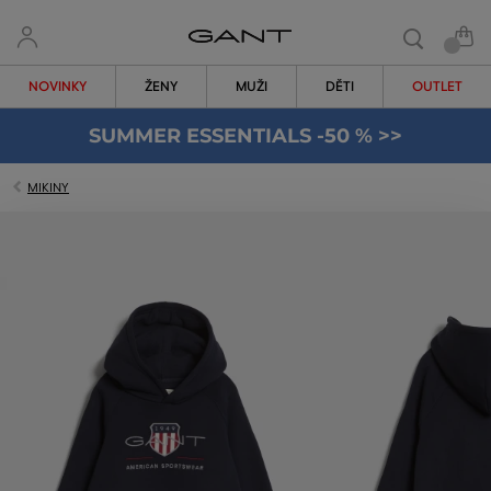
NOVINKY
ŽENY
MUŽI
DĚTI
OUTLET
SUMMER ESSENTIALS -50 % >>
MIKINY