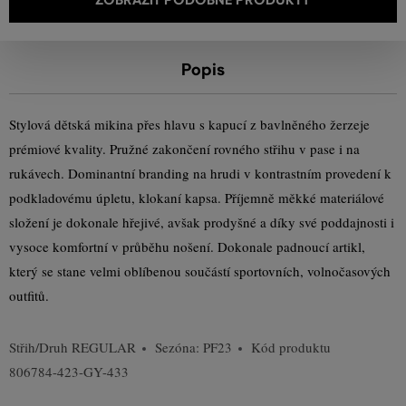
Popis
Stylová dětská mikina přes hlavu s kapucí z bavlněného žerzeje
prémiové kvality. Pružné zakončení rovného střihu v pase i na
rukávech. Dominantní branding na hrudi v kontrastním provedení k
podkladovému úpletu, klokaní kapsa. Příjemně měkké materiálové
složení je dokonale hřejivé, avšak prodyšné a díky své poddajnosti i
vysoce komfortní v průběhu nošení. Dokonale padnoucí artikl,
který se stane velmi oblíbenou součástí sportovních, volnočasových
outfitů.
Střih/Druh
REGULAR
Sezóna: PF23
Kód produktu
806784-423-GY-433