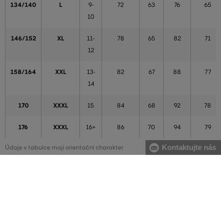
134/140
L
9-
72
63
76
65
10
146/152
XL
11-
78
65
82
71
12
158/164
XXL
13-
82
67
88
77
14
170
XXXL
15
84
68
92
78
176
XXXL
16+
86
70
94
79
Kontaktujte nás
Údaje v tabulce mají orientační charakter
Chlapci
VÝŠKA
VELIKOST
VĚK
HRUDNÍK
PAS
BOKY
VNITŘNÍ
(cm)
(cm)
(cm)
(cm)
DÉLKA
NOHY