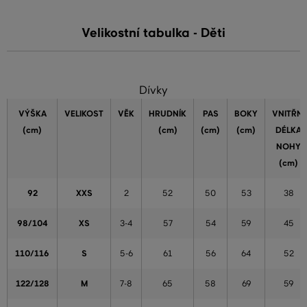
Velikostní tabulka - Děti
Dívky
VÝŠKA
VELIKOST
VĚK
HRUDNÍK
PAS
BOKY
VNITŘNÍ
(cm)
(cm)
(cm)
(cm)
DÉLKA
NOHY
(cm)
92
XXS
2
52
50
53
38
98/104
XS
3-4
57
54
59
45
110/116
S
5-6
61
56
64
52
122/128
M
7-8
65
58
69
59