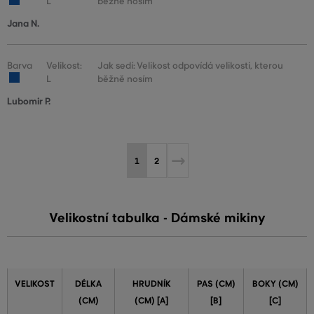
L
běžně nosím
Jana N.
Barva
Velikost:
Jak sedí: Velikost odpovídá velikosti, kterou
L
běžně nosím
Lubomir P.
1
2
Velikostní tabulka - Dámské mikiny
VELIKOST
DÉLKA
HRUDNÍK
PAS (CM)
BOKY (CM)
(CM)
(CM) [A]
[B]
[C]