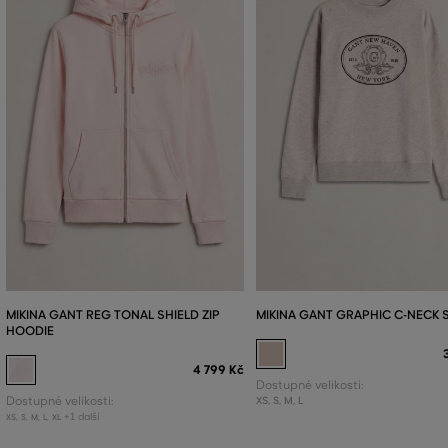
MIKINA GANT REG TONAL SHIELD ZIP
MIKINA GANT GRAPHIC C-NECK
HOODIE
4 799 Kč
Dostupné velikosti:
Dostupné velikosti:
XS
,
S
,
M
,
L
+1 další
XS
,
S
,
M
,
L
,
XL