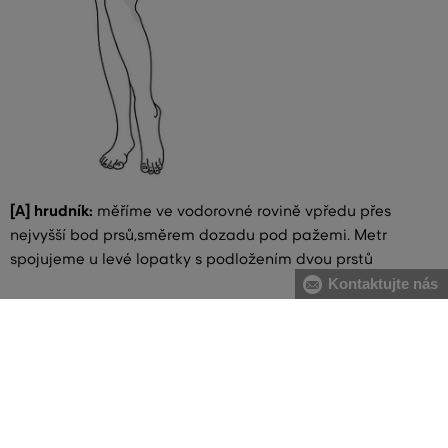
[A] hrudník:
měříme ve vodorovné rovině vpředu přes
nejvyšší bod prsů,směrem dozadu pod pažemi. Metr
spojujeme u levé lopatky s podložením dvou prstů
Kontaktujte nás
[B] pas:
měříme v nejužší části trupu, metr spojujeme na
pravém boku s podložením dvou prstů. V případě většího
břicha doporučujeme měřit od největšího prohnutí páteře
po najvystouplejší část břicha
[C] boky:
měříme vodorovně přes nejširší místo boků