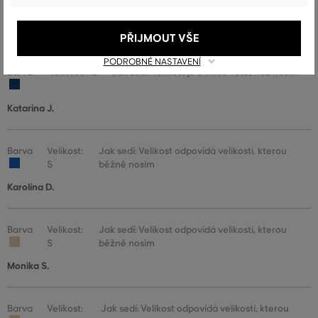
M
běžně nosím
Martina Š.
PŘIJMOUT VŠE
PODROBNÉ NASTAVENÍ
Barva
Velikost: XL
Jak sedí: Velikost je o něco větší, než nosím
Katarina J.
Barva
Velikost:
Jak sedí: Velikost odpovídá velikosti, kterou
S
běžně nosím
Karolína D.
Barva
Velikost:
Jak sedí: Velikost odpovídá velikosti, kterou
S
běžně nosím
Monika S.
Barva
Velikost:
Jak sedí: Velikost odpovídá velikosti, kterou