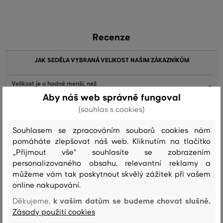
Recenze
JAK SEDĚLA VYBRANÁ VELIKOST NAŠIM ZÁKAZNÍKŮM
Velikost je o hodně menší, než
0
nosím
Aby náš web správně fungoval
(souhlas s cookies)
Velikost je o něco menší, než nosím
0
Velikost odpovídá velikosti, kterou
Souhlasem se zpracováním souborů cookies nám
9
běžně nosím
pomáháte zlepšovat náš web. Kliknutím na tlačítko
„Přijmout vše" souhlasíte se zobrazením
Velikost je o něco větší, než nosím
2
personalizovaného obsahu, relevantní reklamy a
Velikost je o hodně větší, než
můžeme vám tak poskytnout skvělý zážitek při vašem
0
nosím
online nakupování.
k vašim datům se budeme chovat slušně.
Děkujeme,
Zásady použití cookies
Barva
Velikost:
Jak sedí: Velikost odpovídá velikosti, kterou