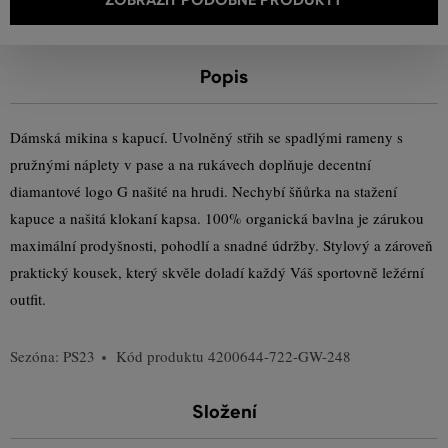
Popis
Dámská mikina s kapucí. Uvolněný střih se spadlými rameny s
pružnými náplety v pase a na rukávech doplňuje decentní
diamantové logo G našité na hrudi. Nechybí šňůrka na stažení
kapuce a našitá klokaní kapsa. 100% organická bavlna je zárukou
maximální prodyšnosti, pohodlí a snadné údržby. Stylový a zároveň
praktický kousek, který skvěle doladí každý Váš sportovně ležérní
outfit.
Sezóna: PS23
Kód produktu
4200644-722-GW-248
Složení