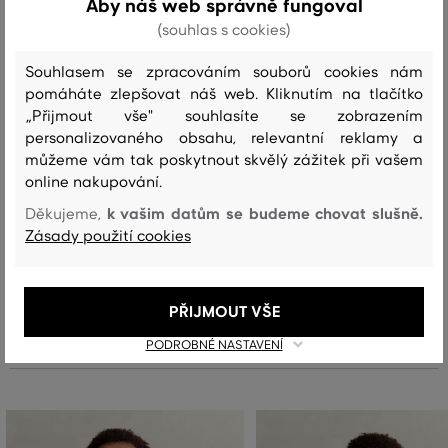
Aby náš web správně fungoval
(souhlas s cookies)
vrchní materiál
Souhlasem se zpracováním souborů cookies nám
REC. POLYESTER
pomáháte zlepšovat náš web. Kliknutím na tlačítko
100 %
„Přijmout vše" souhlasíte se zobrazením
personalizovaného obsahu, relevantní reklamy a
můžeme vám tak poskytnout skvělý zážitek při vašem
Péče
online nakupování.
k vašim datům se budeme chovat slušně.
Děkujeme,
Zásady použití cookies
PRANÍ
BĚLENÍ
SUŠENÍ
ŽEHLENÍ
ČIŠTENÍ
PŘIJMOUT VŠE
Doporučené produkty
PODROBNÉ NASTAVENÍ