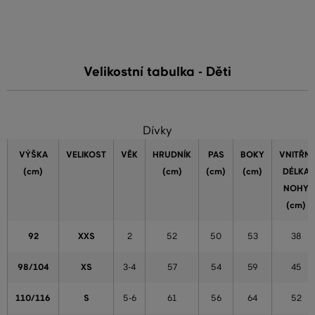
Velikostní tabulka - Děti
Dívky
VÝŠKA
VELIKOST
VĚK
HRUDNÍK
PAS
BOKY
VNITŘNÍ
(cm)
(cm)
(cm)
(cm)
DÉLKA
NOHY
(cm)
92
XXS
2
52
50
53
38
98/104
XS
3-4
57
54
59
45
110/116
S
5-6
61
56
64
52