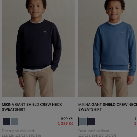
MIKINA GANT SHIELD CREW NECK
MIKINA GANT SHIELD CREW NEC
SWEATSHIRT
SWEATSHIRT
1 899 Kč
1
1 329 Kč
1
Dostupné velikosti:
Dostupné velikosti:
122/128
,
128/134
,
140/146
122/128
,
164/170
,
170/176