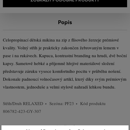
Popis
Celopropínací dětská mikina na zip z flísového žerzeje prémiové
kvality. Volný střih je prakticky zakončen žebrovaným lemem v
pase i na rukávech. Kapuca, kontrastní branding na hrudi, dvě boční
kapsy. Sametově hebké a příjemně hřejivé materiálové složení
představuje záruku vysoce komfortního pocitu v průběhu nošení.
Dokonale padnoucí volnočasový artikl, který díky svým prémiovým
vlastnostem, jednoduše a velmi stylově nahradí lehkou bundu.
Střih/Druh
RELAXED
Sezóna: PF23
Kód produktu
806782-423-GY-307
Složení