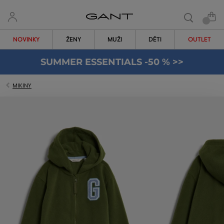
NOVINKY
ŽENY
MUŽI
DĚTI
OUTLET
SUMMER ESSENTIALS -50 % >>
MIKINY