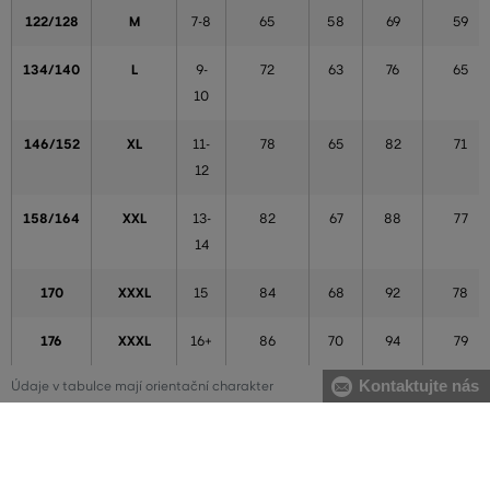
122/128
M
7-8
65
58
69
59
134/140
L
9-
72
63
76
65
10
146/152
XL
11-
78
65
82
71
12
158/164
XXL
13-
82
67
88
77
14
170
XXXL
15
84
68
92
78
176
XXXL
16+
86
70
94
79
Kontaktujte nás
Údaje v tabulce mají orientační charakter
Chlapci