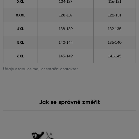
XXL
124-127
116-121
XXXL
128-137
122-131
4XL
138-139
132-135
5XL
140-144
136-140
6XL
145-149
141-145
Údaje v tabulce mají orientační charakter
Jak se správně změřit