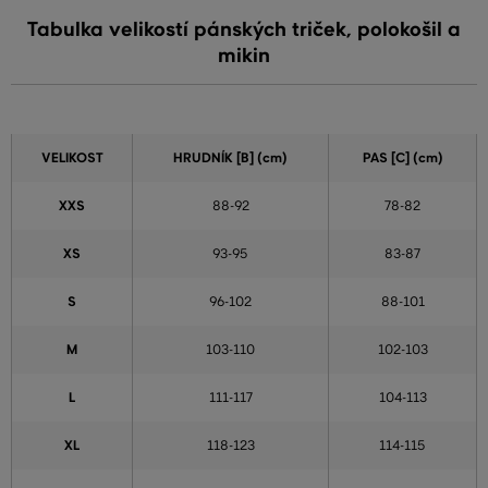
Tabulka velikostí pánských triček, polokošil a
mikin
VELIKOST
HRUDNÍK [B] (cm)
PAS [C] (cm)
XXS
88-92
78-82
XS
93-95
83-87
S
96-102
88-101
M
103-110
102-103
L
111-117
104-113
XL
118-123
114-115