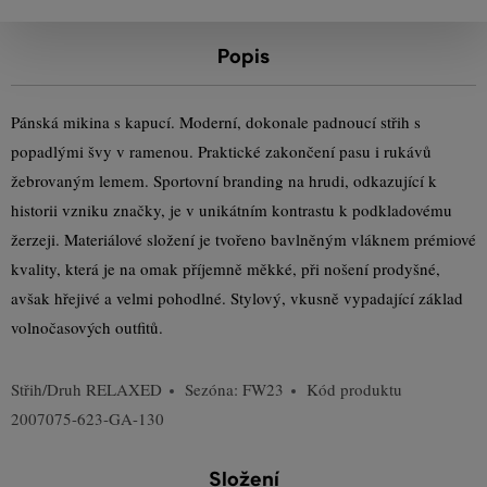
Popis
Pánská mikina s kapucí. Moderní, dokonale padnoucí střih s
popadlými švy v ramenou. Praktické zakončení pasu i rukávů
žebrovaným lemem. Sportovní branding na hrudi, odkazující k
historii vzniku značky, je v unikátním kontrastu k podkladovému
žerzeji. Materiálové složení je tvořeno bavlněným vláknem prémiové
kvality, která je na omak příjemně měkké, při nošení prodyšné,
avšak hřejivé a velmi pohodlné. Stylový, vkusně vypadající základ
volnočasových outfitů.
Střih/Druh
RELAXED
Sezóna: FW23
Kód produktu
2007075-623-GA-130
Složení