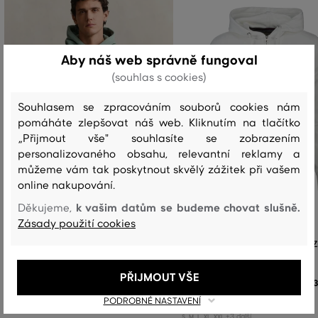
Aby náš web správně fungoval
(souhlas s cookies)
Souhlasem se zpracováním souborů cookies nám
pomáháte zlepšovat náš web. Kliknutím na tlačítko
„Přijmout vše" souhlasíte se zobrazením
personalizovaného obsahu, relevantní reklamy a
můžeme vám tak poskytnout skvělý zážitek při vašem
online nakupování.
k vašim datům se budeme chovat slušně.
Děkujeme,
Zásady použití cookies
MIKINA GANT REG SHIELD HOODIE
MIKINA GANT REG SHIELD FULL Z
HOODIE
3 399 Kč
+2
PŘIJMOUT VŠE
3
Dostupné velikosti:
PODROBNÉ NASTAVENÍ
+3 další
Dostupné velikosti:
S
,
M
,
L
,
XL
,
XXL
+3 další
S
,
M
,
L
,
XL
,
XXL