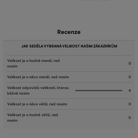
Recenze
JAK SEDĚLA VYBRANÁ VELIKOST NAŠIM ZÁKAZNÍKŮM
Velikost je o hodně menší, než
0
nosím
Velikost je o něco menší, než nosím
0
Velikost odpovídá velikosti, kterou
4
běžně nosím
Velikost je o něco větší, než nosím
0
Velikost je o hodně větší, než
0
nosím