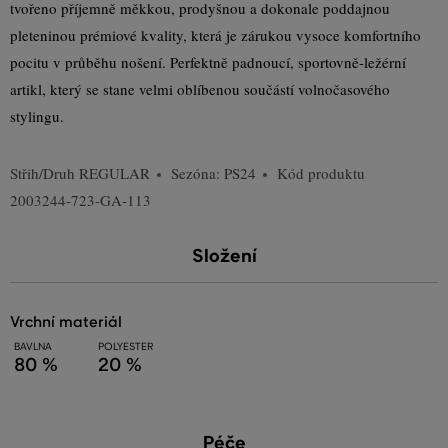
tvořeno příjemně měkkou, prodyšnou a dokonale poddajnou
pleteninou prémiové kvality, která je zárukou vysoce komfortního
pocitu v průběhu nošení. Perfektně padnoucí, sportovně-ležérní
artikl, který se stane velmi oblíbenou součástí volnočasového
stylingu.
Střih/Druh
REGULAR
Sezóna: PS24
Kód produktu
2003244-723-GA-113
Složení
vrchní materiál
BAVLNA
POLYESTER
80 %
20 %
Péče