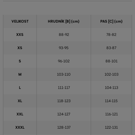
VELIKOST
HRUDNÍK [B] (cm)
PAS [C] (cm)
XXS
88-92
78-82
XS
93-95
83-87
S
96-102
88-101
M
103-110
102-103
L
111-117
104-113
XL
118-123
114-115
XXL
124-127
116-121
XXXL
128-137
122-131