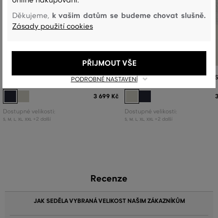
online nakupování.
k vašim datům se budeme chovat slušně.
Děkujeme,
Zásady použití cookies
PŘIJMOUT VŠE
MIKINA GANT ZIPPED FLEECE VEST
MIKINA GANT ZIPPED FLEECE VE
PODROBNÉ NASTAVENÍ
3 699 Kč
Dostupné velikosti:
Dostupné velikosti:
+2 další
+2 další
S
,
M
,
L
,
XL
,
XXL
S
,
M
,
L
,
XL
,
XXL
Recenze
JAK SEDĚLA VYBRANÁ VELIKOST NAŠIM ZÁKAZNÍKŮM