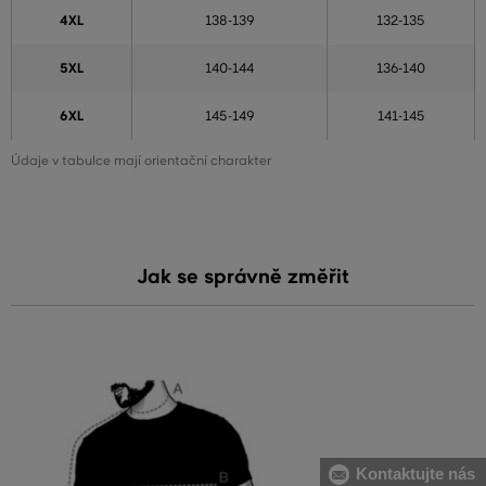
4XL
138-139
132-135
5XL
140-144
136-140
6XL
145-149
141-145
Údaje v tabulce mají orientační charakter
Jak se správně změřit
Kontaktujte nás