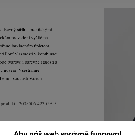
. Rovný střih s praktickými
ickém provedení vyšité na
tvořeno bavlněným úpletem,
eriálové vlastnosti v kombinaci
é tvarové i barevné stálosti a
u nošení. Všestranně
líbenou součástí Vašich
 produktu
2008006-423-GA-5
Aby náš web správně fungoval