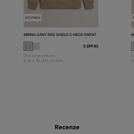
NOVINKA
MIKINA GANT REG SHIELD C-NECK SWEAT
M
3 199 Kč
Dostupné velikosti:
D
S
,
M
,
L
,
XL
,
XXL
S
+3 další
Recenze