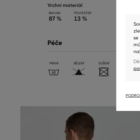
vrchní materiál
BAVLNA
POLYESTER
87 %
13 %
So
zl
se
Péče
mů
na
Dě
PRANÍ
BĚLENÍ
SUŠENÍ
ŽEHLENÍ
po
PODROB