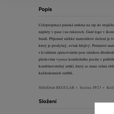
Popis
Celopropínací pánská mikina na zip do stojáčku
náplety v pase i na rukávech. Gant logo v ikon
hrudi. Příjemně měkké materiálové složení je 
který je prodyšný, avšak hřejivý. Prémiové mat
s kvalitním zpracováním jsou zárukou dlouhodob
především vysoce komfortního pocitu v průběh
kombinovatelný artikl, který se stane velmi ob
každodenních outfitů.
Střih/Druh
REGULAR
Sezóna: PF23
Kód
Složení