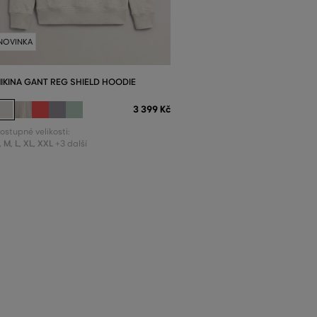
NOVINKA
IKINA GANT REG SHIELD HOODIE
3 399 Kč
ostupné velikosti:
,
M
,
L
,
XL
,
XXL
+3 další