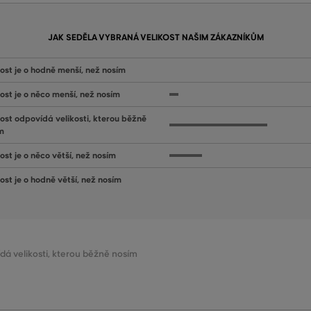
JAK SEDĚLA VYBRANÁ VELIKOST NAŠIM ZÁKAZNÍKŮM
kost je o hodně menší, než nosím
kost je o něco menší, než nosím
kost odpovídá velikosti, kterou běžně
m
ost je o něco větší, než nosím
kost je o hodně větší, než nosím
ídá velikosti, kterou běžně nosím