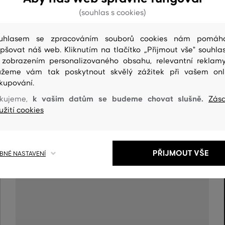
(souhlas s cookies)
uhlasem se zpracováním souborů cookies nám pomáh
epšovat náš web. Kliknutím na tlačítko „Přijmout vše" souhlas
 zobrazením personalizovaného obsahu, relevantní reklam
žeme vám tak poskytnout skvělý zážitek při vašem onl
kupování.
k vašim datům se budeme chovat slušně.
kujeme,
Zás
ČIŠTENÍ
užití cookies
PŘIJMOUT VŠE
NÉ NASTAVENÍ