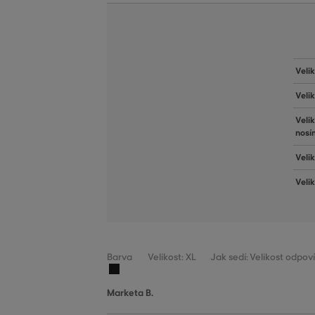
Veli
Veli
Veli
nosí
Velik
Veli
Barva
Velikost: XL
Jak sedí: Velikost odpov
Marketa B.