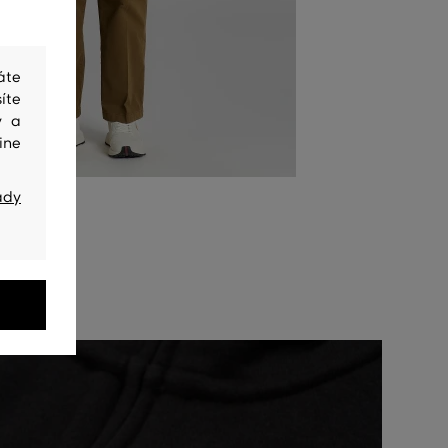
áte
íte
y a
ine
ady