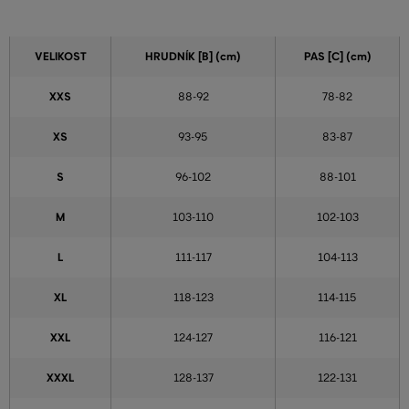
VELIKOST
HRUDNÍK [B] (cm)
PAS [C] (cm)
XXS
88-92
78-82
XS
93-95
83-87
S
96-102
88-101
M
103-110
102-103
L
111-117
104-113
XL
118-123
114-115
XXL
124-127
116-121
XXXL
128-137
122-131