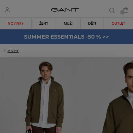
NOVINKY
ŽENY
MUŽI
DĚTI
OUTLET
SUMMER ESSENTIALS -50 % >>
MIKINY