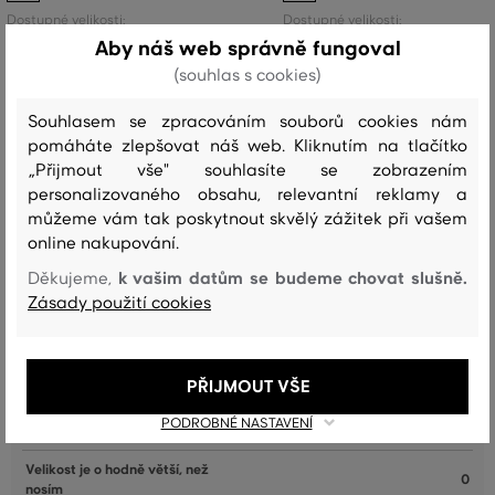
Dostupné velikosti:
Dostupné velikosti:
+2 další
+2 další
S
,
M
,
L
,
XL
,
XXL
S
,
M
,
L
,
XL
,
XXL
Aby náš web správně fungoval
(souhlas s cookies)
Souhlasem se zpracováním souborů cookies nám
pomáháte zlepšovat náš web. Kliknutím na tlačítko
„Přijmout vše" souhlasíte se zobrazením
Recenze
personalizovaného obsahu, relevantní reklamy a
můžeme vám tak poskytnout skvělý zážitek při vašem
JAK SEDĚLA VYBRANÁ VELIKOST NAŠIM ZÁKAZNÍKŮM
online nakupování.
Velikost je o hodně menší, než
k vašim datům se budeme chovat slušně.
Děkujeme,
0
nosím
Zásady použití cookies
Velikost je o něco menší, než nosím
2
Velikost odpovídá velikosti, kterou
22
PŘIJMOUT VŠE
běžně nosím
PODROBNÉ NASTAVENÍ
Velikost je o něco větší, než nosím
7
Velikost je o hodně větší, než
0
nosím