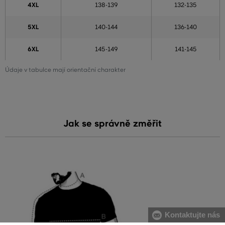
4XL
138-139
132-135
5XL
140-144
136-140
6XL
145-149
141-145
Údaje v tabulce mají orientační charakter
Jak se správně změřit
Kontaktujte nás