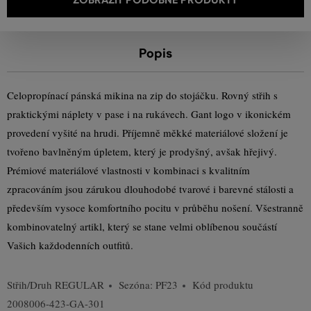
Popis
Celopropínací pánská mikina na zip do stojáčku. Rovný střih s
praktickými náplety v pase i na rukávech. Gant logo v ikonickém
provedení vyšité na hrudi. Příjemně měkké materiálové složení je
tvořeno bavlněným úpletem, který je prodyšný, avšak hřejivý.
Prémiové materiálové vlastnosti v kombinaci s kvalitním
zpracováním jsou zárukou dlouhodobé tvarové i barevné stálosti a
především vysoce komfortního pocitu v průběhu nošení. Všestranně
kombinovatelný artikl, který se stane velmi oblíbenou součástí
Vašich každodenních outfitů.
Střih/Druh
REGULAR
Sezóna: PF23
Kód produktu
2008006-423-GA-301