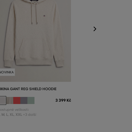
S
,
M
,
L
,
XL
,
XXL
+
NOVINKA
IKINA GANT REG SHIELD HOODIE
3 399 Kč
ostupné velikosti:
,
M
,
L
,
XL
,
XXL
+3 další