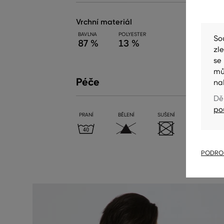
vrchní materiál
BAVLNA
POLYESTER
So
87 %
13 %
zl
se
mů
Péče
na
Dě
po
PRANÍ
BĚLENÍ
SUŠENÍ
ŽEHLENÍ
PODROB