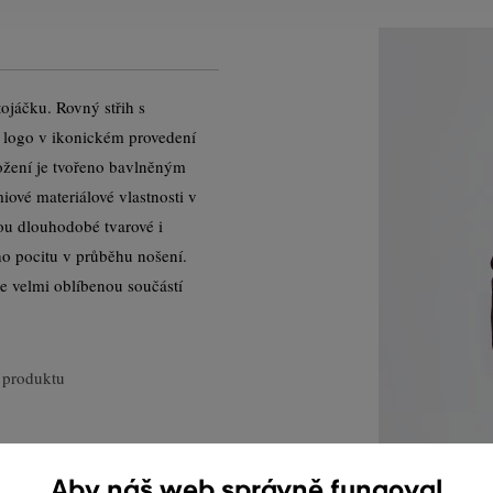
ojáčku. Rovný střih s
t logo v ikonickém provedení
ložení je tvořeno bavlněným
iové materiálové vlastnosti v
ou dlouhodobé tvarové i
ho pocitu v průběhu nošení.
ne velmi oblíbenou součástí
 produktu
Aby náš web správně fungoval