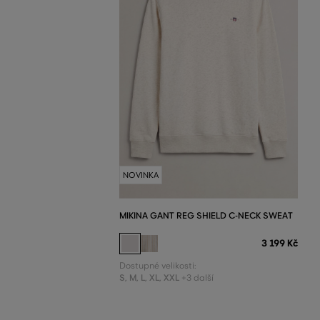
NOVINKA
MIKINA GANT REG SHIELD C-NECK SWEAT
3 199 Kč
Dostupné velikosti:
S
,
M
,
L
,
XL
,
XXL
+3 další