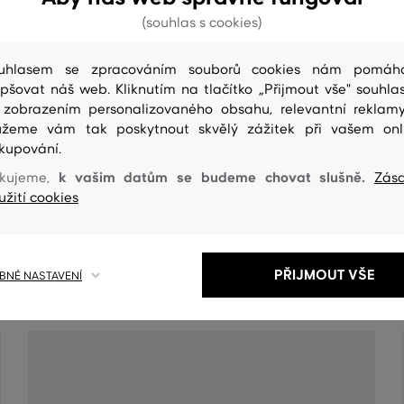
(souhlas s cookies)
uhlasem se zpracováním souborů cookies nám pomáh
epšovat náš web. Kliknutím na tlačítko „Přijmout vše" souhlas
 zobrazením personalizovaného obsahu, relevantní reklam
žeme vám tak poskytnout skvělý zážitek při vašem onl
kupování.
k vašim datům se budeme chovat slušně.
kujeme,
Zás
užití cookies
ČIŠTENÍ
PŘIJMOUT VŠE
NÉ NASTAVENÍ