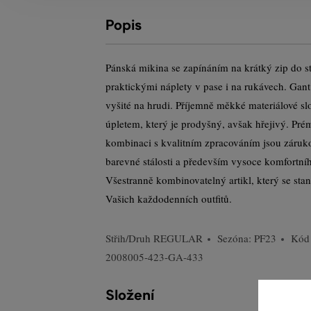
Popis
Pánská mikina se zapínáním na krátký zip do st
praktickými náplety v pase i na rukávech. Gan
vyšité na hrudi. Příjemně měkké materiálové s
úpletem, který je prodyšný, avšak hřejivý. Prém
kombinaci s kvalitním zpracováním jsou záruk
barevné stálosti a především vysoce komfortní
Všestranně kombinovatelný artikl, který se sta
Vašich každodenních outfitů.
Střih/Druh
REGULAR
Sezóna: PF23
Kód
2008005-423-GA-433
Složení