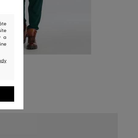
áte
íte
y a
ine
ady