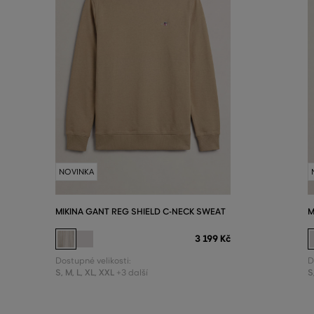
NOVINKA
MIKINA GANT REG SHIELD C-NECK SWEAT
M
3 199 Kč
Dostupné velikosti:
D
S
,
M
,
L
,
XL
,
XXL
S
+3 další