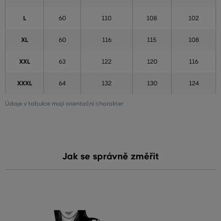
L
60
110
108
102
XL
60
116
115
108
XXL
63
122
120
116
XXXL
64
132
130
124
Údaje v tabulce mají orientační charakter
Jak se správně změřit