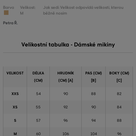
Barva
Velikost:
Jak sedí: Velikost odpovídá velikosti, kterou
M
běžně nosím
Petra Ř.
Velikostní tabulka - Dámské mikiny
VELIKOST
DÉLKA
HRUDNÍK
PAS (CM)
BOKY (CM)
(CM)
(CM) [A]
[B]
[C]
XXS
54
90
88
82
XS
55
92
90
84
S
57
96
94
88
M
60
106
104
96