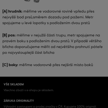
[A] hrudník:
měříme ve vodorovné rovině vpředu přes
nejvyšší bod prsů,směrem dozadu pod pažemi. Metr
spojujeme u levé lopatky s podložením dvou prstů
[B] pas:
měříme v nejužší části trupu, metr spojujeme na
pravém boku s podložením dvou prstů. V případě většího
břicha doporučujeme měřit od největšího prohnutí páteře
po najvystouplejší část břicha
[C] boky:
měříme vodorovně přes nejširší místo boků
VŠE SKLADEM
Všechno zboží v e-shopu je skladem.
ZÁRUKA ORIGINALITY
Výhradní zastoupení a prodej značky v ČR. Kupujete 100% originál.