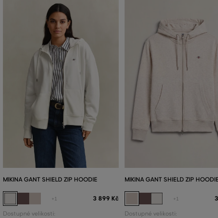
MIKINA GANT SHIELD ZIP HOODIE
MIKINA GANT SHIELD ZIP HOODI
3 899 Kč
3
+1
+1
Dostupné velikosti:
Dostupné velikosti: