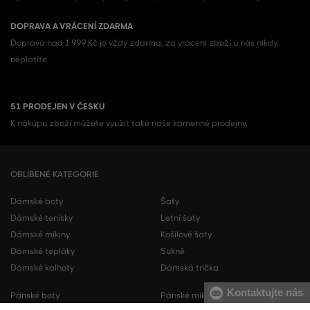
DOPRAVA A VRÁCENÍ ZDARMA
Doprava nad 1 999 Kč je vždy zdarma, za vrácení zboží u nás nikdy
neplatíte.
51 PRODEJEN V ČESKU
K nákupu zboží můžete využít také naše kamenné prodejny.
OBLÍBENÉ KATEGORIE
Dámské boty
Šaty
Dámské tenisky
Letní šaty
Dámské mikiny
Košilové šaty
Dámské tepláky
Sukně
Dámské kalhoty
Dámská trička
Kontaktujte nás
Pánské boty
Pánské mikiny