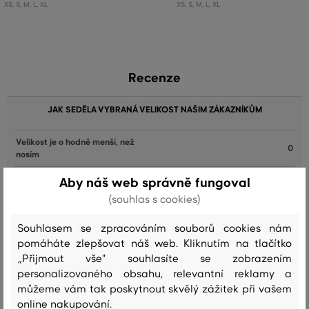
XS
,
S
,
M
,
L
,
XL
XS
,
S
,
M
,
L
,
XL
Recenze
JAK SEDĚLA VYBRANÁ VELIKOST NAŠIM ZÁKAZNÍKŮM
Velikost je o hodně menší, než
0
nosím
Velikost je o něco menší, než nosím
0
Aby náš web správně fungoval
(souhlas s cookies)
Velikost odpovídá velikosti, kterou
5
běžně nosím
Souhlasem se zpracováním souborů cookies nám
Velikost je o něco větší, než nosím
1
pomáháte zlepšovat náš web. Kliknutím na tlačítko
„Přijmout vše" souhlasíte se zobrazením
Velikost je o hodně větší, než
0
personalizovaného obsahu, relevantní reklamy a
nosím
můžeme vám tak poskytnout skvělý zážitek při vašem
online nakupování.