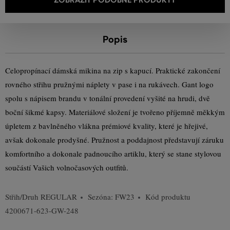
Popis
Celopropínací dámská mikina na zip s kapucí. Praktické zakončení
rovného střihu pružnými náplety v pase i na rukávech. Gant logo
spolu s nápisem brandu v tonální provedení vyšité na hrudi, dvě
boční šikmé kapsy. Materiálové složení je tvořeno příjemně měkkým
úpletem z bavlněného vlákna prémiové kvality, které je hřejivé,
avšak dokonale prodyšné. Pružnost a poddajnost představují záruku
komfortního a dokonale padnoucího artiklu, který se stane stylovou
součástí Vašich volnočasových outfitů.
Střih/Druh
REGULAR
Sezóna: FW23
Kód produktu
4200671-623-GW-248