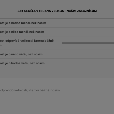
JAK SEDĚLA VYBRANÁ VELIKOST NAŠIM ZÁKAZNÍKŮM
kost je o hodně menší, než nosím
kost je o něco menší, než nosím
kost odpovídá velikosti, kterou běžně
m
ost je o něco větší, než nosím
kost je o hodně větší, než nosím
 odpovídá velikosti, kterou běžně nosím