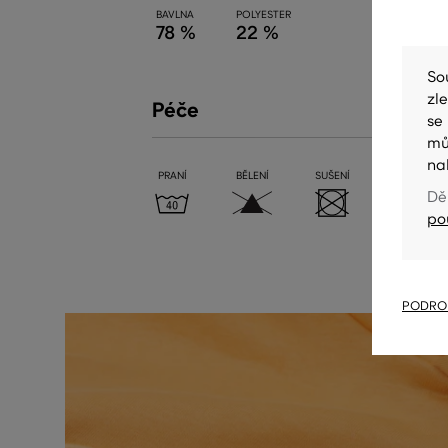
BAVLNA
POLYESTER
78 %
22 %
So
zl
Péče
se
mů
na
PRANÍ
BĚLENÍ
SUŠENÍ
ŽEHLENÍ
Dě
po
PODROB