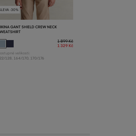
SLEVA -30%
IKINA GANT SHIELD CREW NECK
WEATSHIRT
1 899 Kč
1 329 Kč
ostupné velikosti:
22/128
,
164/170
,
170/176