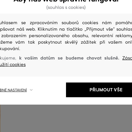
(souhlas s cookies)
uhlasem se zpracováním souborů cookies nám pomáh
epšovat náš web. Kliknutím na tlačítko „Přijmout vše" souhlas
 zobrazením personalizovaného obsahu, relevantní reklam
žeme vám tak poskytnout skvělý zážitek při vašem onl
kupování.
ČIŠTENÍ
k vašim datům se budeme chovat slušně.
kujeme,
Zás
užití cookies
PŘIJMOUT VŠE
NÉ NASTAVENÍ