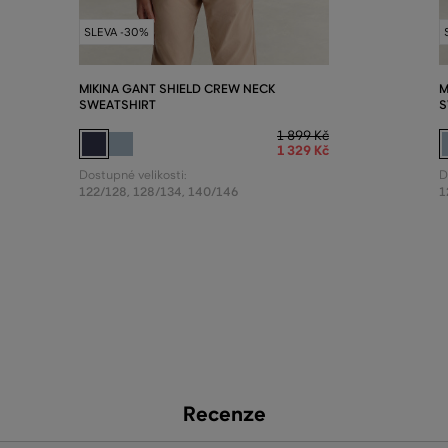
SLEVA -30%
MIKINA GANT SHIELD CREW NECK
M
SWEATSHIRT
S
1 899 Kč
1 329 Kč
Dostupné velikosti:
D
122/128
,
128/134
,
140/146
1
Recenze