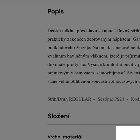
Popis
Dětská mikina přes hlavu s kapucí. Rovný střih
prakticky zakončen žebrovaným nápletem. Gant
podkladového žerzeje. Na omak sametově hebké 
kvalitním bavlněným vláknem, které je příjemn
dokonale prodyšné. Vysoce komfortní pocit v 
prémiovým vlastnostem, samozřejmostí. Stylově 
stane velmi oblíbenou součástí volnočasových o
Střih/Druh
REGULAR
Sezóna: PS24
Kód
Složení
vrchní materiál