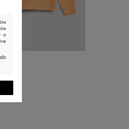
áte
íte
y a
ine
ady