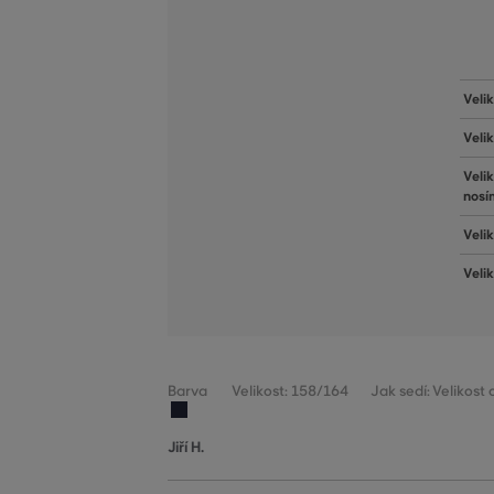
Veli
Veli
Veli
nosí
Velik
Veli
Barva
Velikost: 158/164
Jak sedí: Velikost
Jiří H.