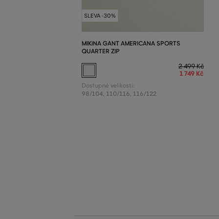
SLEVA -30%
MIKINA GANT AMERICANA SPORTS
QUARTER ZIP
2 499 Kč
1 749 Kč
Dostupné velikosti:
98/104
,
110/116
,
116/122