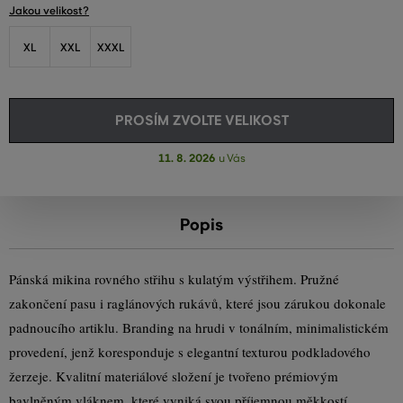
Jakou velikost?
XL
XXL
XXXL
PROSÍM ZVOLTE VELIKOST
11. 8. 2026
u Vás
Popis
Pánská mikina rovného střihu s kulatým výstřihem. Pružné
zakončení pasu i raglánových rukávů, které jsou zárukou dokonale
padnoucího artiklu. Branding na hrudi v tonálním, minimalistickém
provedení, jenž koresponduje s elegantní texturou podkladového
žerzeje. Kvalitní materiálové složení je tvořeno prémiovým
bavlněným vláknem, které vyniká svou příjemnou měkkostí,