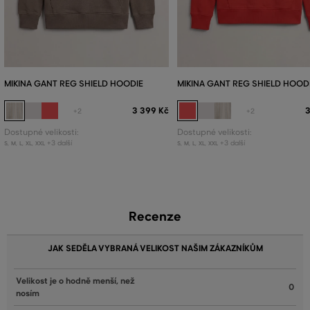
MIKINA GANT REG SHIELD HOODIE
MIKINA GANT REG SHIELD HOOD
3 399 Kč
3
+2
+2
Dostupné velikosti:
Dostupné velikosti:
+3 další
+3 další
S
,
M
,
L
,
XL
,
XXL
S
,
M
,
L
,
XL
,
XXL
Recenze
JAK SEDĚLA VYBRANÁ VELIKOST NAŠIM ZÁKAZNÍKŮM
Velikost je o hodně menší, než
0
nosím