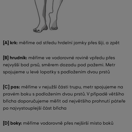
[A] krk:
měříme od středu hrdelní jamky přes šíji, a zpět
[B] hrudník:
měříme ve vodorovné rovině vpředu přes
nejvyšší bod prsů, směrem dozadu pod pažemi. Metr
spojujeme u levé lopatky s podložením dvou prstů
[C] pas:
měříme v nejužší části trupu, metr spojujeme na
pravém boku s podložením dvou prstů. V případě většího
břicha doporučujeme měřit od největšího prohnutí páteře
po najvystouplejší část břicha
[D] boky:
měříme vodorovně přes nejširší místo boků